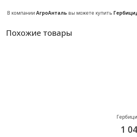
В компании
АгроАнталь
вы можете купить
Гербици
Похожие товары
Гербици
1 0