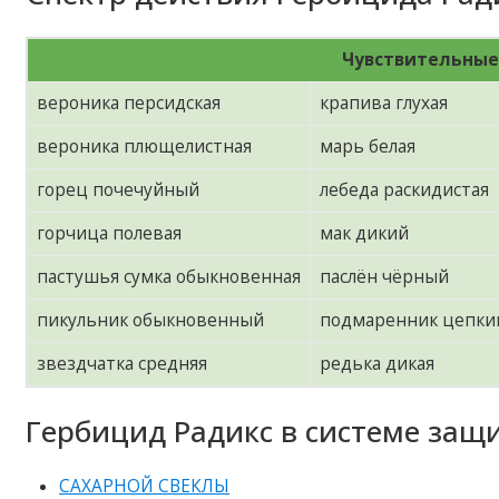
Чувствительные
вероника персидская
крапива глухая
вероника плющелистная
марь белая
горец почечуйный
лебеда раскидистая
горчица полевая
мак дикий
пастушья сумка обыкновенная
паслён чёрный
пикульник обыкновенный
подмаренник цепки
звездчатка средняя
редька дикая
Гербицид Радикс в системе защ
САХАРНОЙ СВЕКЛЫ