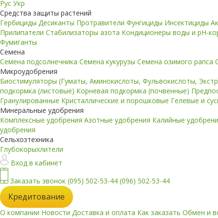
Рус
Укр
Средства защиты растений
Гербициды
Десиканты
Протравители
Фунгициды
Инсектициды
А
Прилипатели
Стабилизаторы азота
Кондиционеры воды и pH-к
Фумиганты
Семена
Семена подсолнечника
Семена кукурузы
Семена озимого рапса
Микроудобрения
Биостимуляторы (Гуматы, Аминокислоты, Фульвокислоты, Экст
подкормка (листовые)
Корневая подкормка (почвенные)
Предпо
Гранулированные
Кристаллические и порошковые
Гелевые и су
Минеральные удобрения
Комплексные удобрения
Азотные удобрения
Калийные удобрен
удобрения
Сельхозтехника
Глубокорыхлители
Вход в кабинет
Заказать звонок
(095) 502-53-44
(096) 502-53-44
Кредитование
О компании
Новости
Доставка и оплата
Как заказать
Обмен и в