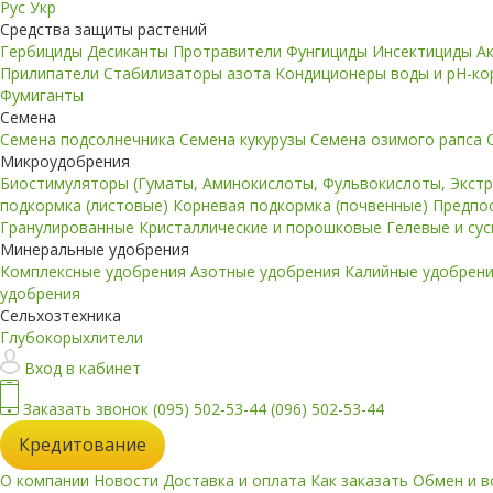
Рус
Укр
Средства защиты растений
Гербициды
Десиканты
Протравители
Фунгициды
Инсектициды
А
Прилипатели
Стабилизаторы азота
Кондиционеры воды и pH-к
Фумиганты
Семена
Семена подсолнечника
Семена кукурузы
Семена озимого рапса
Микроудобрения
Биостимуляторы (Гуматы, Аминокислоты, Фульвокислоты, Экст
подкормка (листовые)
Корневая подкормка (почвенные)
Предпо
Гранулированные
Кристаллические и порошковые
Гелевые и су
Минеральные удобрения
Комплексные удобрения
Азотные удобрения
Калийные удобрен
удобрения
Сельхозтехника
Глубокорыхлители
Вход в кабинет
Заказать звонок
(095) 502-53-44
(096) 502-53-44
Кредитование
О компании
Новости
Доставка и оплата
Как заказать
Обмен и в