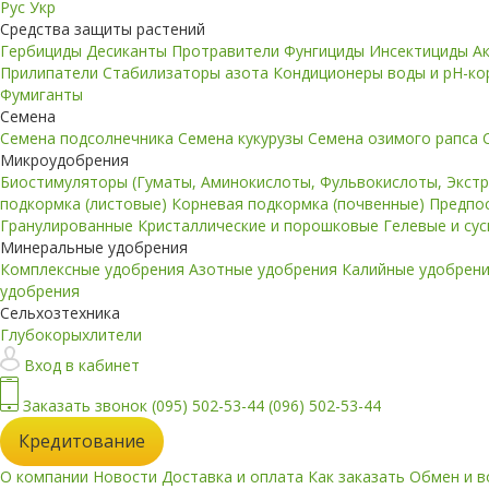
Рус
Укр
Средства защиты растений
Гербициды
Десиканты
Протравители
Фунгициды
Инсектициды
А
Прилипатели
Стабилизаторы азота
Кондиционеры воды и pH-к
Фумиганты
Семена
Семена подсолнечника
Семена кукурузы
Семена озимого рапса
Микроудобрения
Биостимуляторы (Гуматы, Аминокислоты, Фульвокислоты, Экст
подкормка (листовые)
Корневая подкормка (почвенные)
Предпо
Гранулированные
Кристаллические и порошковые
Гелевые и су
Минеральные удобрения
Комплексные удобрения
Азотные удобрения
Калийные удобрен
удобрения
Сельхозтехника
Глубокорыхлители
Вход в кабинет
Заказать звонок
(095) 502-53-44
(096) 502-53-44
Кредитование
О компании
Новости
Доставка и оплата
Как заказать
Обмен и в