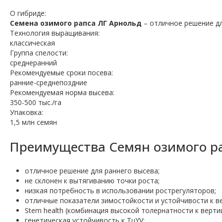
О гибриде:
Семена озимого рапса ЛГ Арнольд
– отличное решение дл
Технология выращивания:
классическая
Группа спелости:
среднеранний
Рекомендуемые сроки посева:
ранние-среднепоздние
Рекомендуемая норма высева:
350-500 тыс./га
Упаковка:
1,5 млн семян
Преимущества Семян озимого ра
отличное решение для раннего высева;
не склонен к вытягиванию точки роста;
низкая потребность в использовании рострегуляторов;
отличные показатели зимостойкости и устойчивости к в
Stem health (комбинация высокой толернатности к верти
генетическая устойчивость к TuYV;