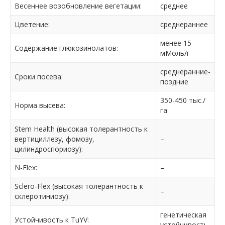
Весеннее возобновление вегетации:
среднее
Цветение:
среднераннее
менее 15
Содержание глюкозинолатов:
мМоль/г
среднеранние-
Сроки посева:
поздние
350-450 тыс./
Норма высева:
га
Stem Health (высокая толерантность к
вертициллезу, фомозу,
–
цилиндроспориозу):
N-Flex:
–
Sclero-Flex (высокая толерантность к
–
склеротиниозу):
генетическая
Устойчивость к TuYV:
устойчивость