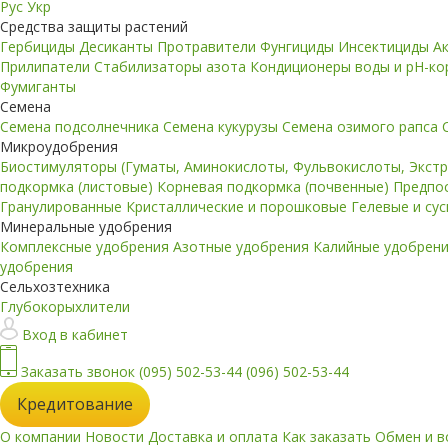
Рус
Укр
Средства защиты растений
Гербициды
Десиканты
Протравители
Фунгициды
Инсектициды
А
Прилипатели
Стабилизаторы азота
Кондиционеры воды и pH-к
Фумиганты
Семена
Семена подсолнечника
Семена кукурузы
Семена озимого рапса
Микроудобрения
Биостимуляторы (Гуматы, Аминокислоты, Фульвокислоты, Экст
подкормка (листовые)
Корневая подкормка (почвенные)
Предпо
Гранулированные
Кристаллические и порошковые
Гелевые и су
Минеральные удобрения
Комплексные удобрения
Азотные удобрения
Калийные удобрен
удобрения
Сельхозтехника
Глубокорыхлители
Вход в кабинет
Заказать звонок
(095) 502-53-44
(096) 502-53-44
Кредитование
О компании
Новости
Доставка и оплата
Как заказать
Обмен и в