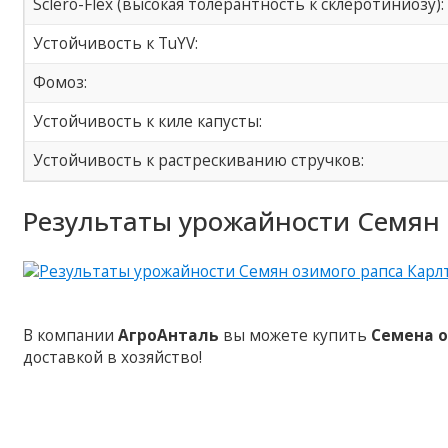
Sclero-Flex (высокая толерантность к склеротиниозу):
Устойчивость к TuYV:
Фомоз:
Устойчивость к киле капусты:
Устойчивость к растрескиванию стручков:
Результаты урожайности Семян 
В компании
АгроАнталь
вы можете купить
Семена о
доставкой в хозяйство!