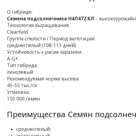
О гибриде:
Семена подсолнечника Н4Л472 КЛ
– высокоурожайны
Технология выращивания:
Clearfield
Группа спелости / Период вегетации:
среднеспелый (108-113 дней)
Устойчивость к расам заразихи:
A-G+
Тип гибрида:
линолевый
Рекомендуемая норма высева:
45-55 тыс./га
Упаковка:
150 000 семян
Преимущества Семян подсолнеч
среднеспелый;
экстенсивный;