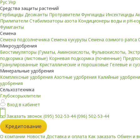
Рус
Укр
Средства защиты растений
Гербициды
Десиканты
Протравители
Фунгициды
Инсектициды
А
Прилипатели
Стабилизаторы азота
Кондиционеры воды и pH-к
Фумиганты
Семена
Семена подсолнечника
Семена кукурузы
Семена озимого рапса
Микроудобрения
Биостимуляторы (Гуматы, Аминокислоты, Фульвокислоты, Экст
подкормка (листовые)
Корневая подкормка (почвенные)
Предпо
Гранулированные
Кристаллические и порошковые
Гелевые и су
Минеральные удобрения
Комплексные удобрения
Азотные удобрения
Калийные удобрен
удобрения
Сельхозтехника
Глубокорыхлители
Вход в кабинет
Заказать звонок
(095) 502-53-44
(096) 502-53-44
Кредитование
О компании
Новости
Доставка и оплата
Как заказать
Обмен и в