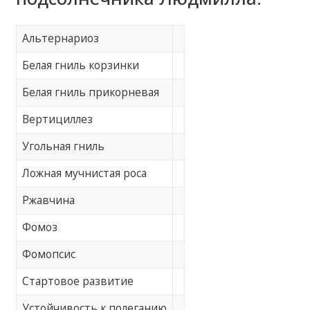
Альтернариоз
Белая гниль корзинки
Белая гниль прикорневая
Вертициллез
Угольная гниль
Ложная мучнистая роса
Ржавчина
Фомоз
Фомопсис
Стартовое развитие
Устойчивость к полеганию