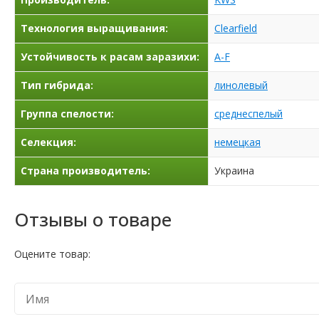
Технология выращивания:
Clearfield
Устойчивость к расам заразихи:
A-F
Тип гибрида:
линолевый
Группа спелости:
среднеспелый
Селекция:
немецкая
Страна производитель:
Украина
Отзывы о товаре
Оцените товар: