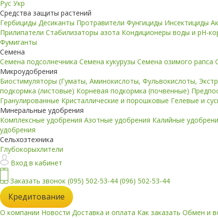
Рус
Укр
Средства защиты растений
Гербициды
Десиканты
Протравители
Фунгициды
Инсектициды
А
Прилипатели
Стабилизаторы азота
Кондиционеры воды и pH-к
Фумиганты
Семена
Семена подсолнечника
Семена кукурузы
Семена озимого рапса
Микроудобрения
Биостимуляторы (Гуматы, Аминокислоты, Фульвокислоты, Экст
подкормка (листовые)
Корневая подкормка (почвенные)
Предпо
Гранулированные
Кристаллические и порошковые
Гелевые и су
Минеральные удобрения
Комплексные удобрения
Азотные удобрения
Калийные удобрен
удобрения
Сельхозтехника
Глубокорыхлители
Вход в кабинет
Заказать звонок
(095) 502-53-44
(096) 502-53-44
Кредитование
О компании
Новости
Доставка и оплата
Как заказать
Обмен и в