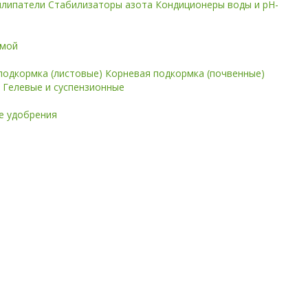
илипатели
Стабилизаторы азота
Кондиционеры воды и pH-
имой
подкормка (листовые)
Корневая подкормка (почвенные)
е
Гелевые и суспензионные
 удобрения