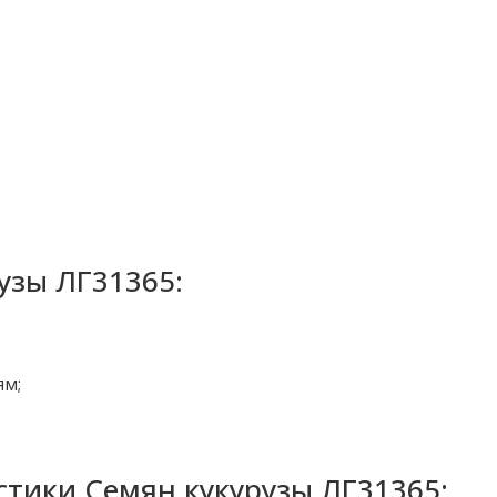
узы ЛГ31365:
ям;
тики Семян кукурузы ЛГ31365: