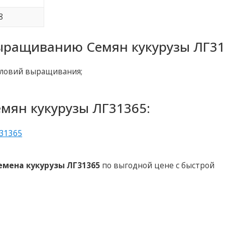
8
ыращиванию Семян кукурузы ЛГ31
словий выращивания;
мян кукурузы ЛГ31365:
емена кукурузы ЛГ31365
по выгодной цене с быстрой