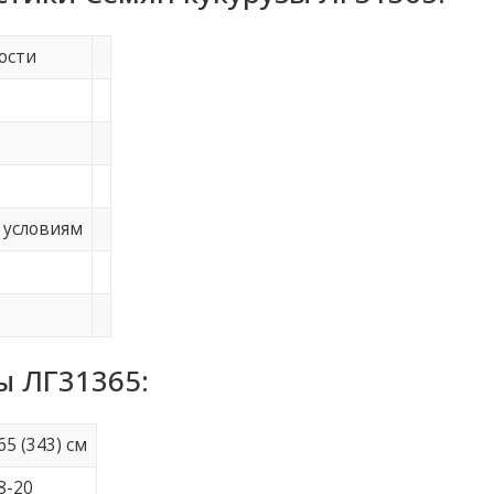
ости
 условиям
ы ЛГ31365:
65 (343) см
8-20