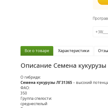
Протрав
Все о товаре
Характеристики
Отз
Описание
Семена кукурузы
О гибриде:
Семена кукурузы ЛГ31365
– высокий потенц
ФАО:
350
Группа спелости:
среднеспелый