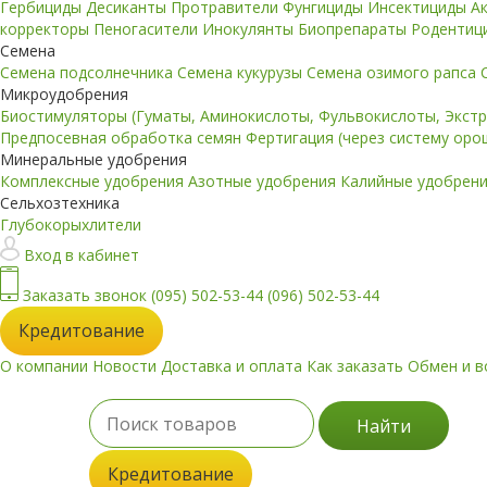
Гербициды
Десиканты
Протравители
Фунгициды
Инсектициды
А
корректоры
Пеногасители
Инокулянты
Биопрепараты
Родентиц
Семена
Семена подсолнечника
Семена кукурузы
Семена озимого рапса
Микроудобрения
Биостимуляторы (Гуматы, Аминокислоты, Фульвокислоты, Экст
Предпосевная обработка семян
Фертигация (через систему ор
Минеральные удобрения
Комплексные удобрения
Азотные удобрения
Калийные удобрен
Сельхозтехника
Глубокорыхлители
Вход в кабинет
Заказать звонок
(095) 502-53-44
(096) 502-53-44
Кредитование
О компании
Новости
Доставка и оплата
Как заказать
Обмен и в
Найти
Кредитование