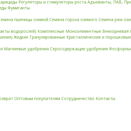
карициды
Регуляторы и стимуляторы роста
Адъюванты, ПАВ, Пр
иды
Фумиганты
Семена пшеницы озимой
Семена гороха озимого
Семена ржи оз
ракты водорослей)
Комплексные
Моноэлементные
Внекорневая 
ошения)
Жидкие
Гранулированные
Кристаллические и порошковы
ия
Магниевые удобрения
Серосодержащие удобрения
Фосфорные
озврат
Оптовым покупателям
Сотрудничество
Контакты