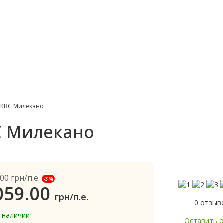
 КВС Милекано
С Милекано
.00
грн/п.е.
-3%
059.00
грн/п.е.
0 отзыв
в наличии
Оставить 