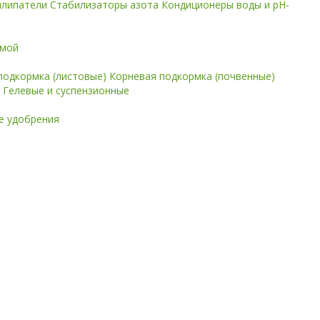
илипатели
Стабилизаторы азота
Кондиционеры воды и pH-
имой
подкормка (листовые)
Корневая подкормка (почвенные)
е
Гелевые и суспензионные
 удобрения