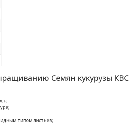
ыращиванию Семян кукурузы КВС
зон;
уре;
оидным типом листьев;