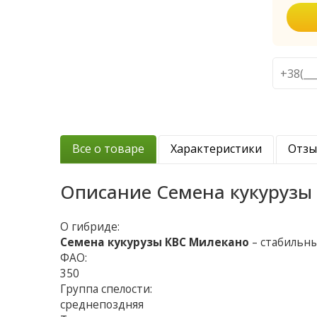
Все о товаре
Характеристики
Отз
Описание
Семена кукурузы
О гибриде:
Семена кукурузы КВС Милекано
– стабильны
ФАО:
350
Группа спелости:
среднепоздняя