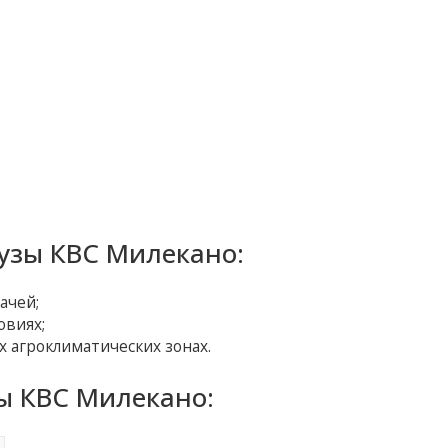
узы КВС Милекано:
ачей;
овиях;
 агроклиматических зонах.
ы КВС Милекано: