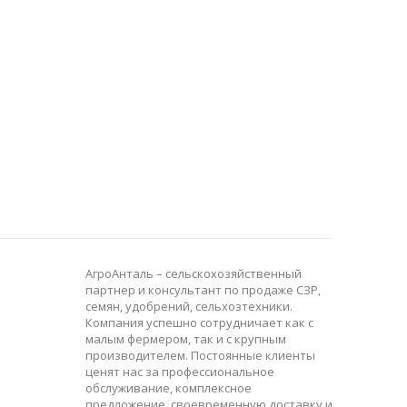
АгроАнталь – сельскохозяйственный
партнер и консультант по продаже СЗР,
семян, удобрений, сельхозтехники.
Компания успешно сотрудничает как с
малым фермером, так и с крупным
производителем. Постоянные клиенты
ценят нас за профессиональное
обслуживание, комплексное
предложение, своевременную доставку и