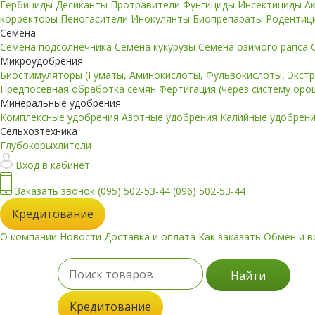
Гербициды
Десиканты
Протравители
Фунгициды
Инсектициды
А
корректоры
Пеногасители
Инокулянты
Биопрепараты
Родентиц
Семена
Семена подсолнечника
Семена кукурузы
Семена озимого рапса
Микроудобрения
Биостимуляторы (Гуматы, Аминокислоты, Фульвокислоты, Экст
Предпосевная обработка семян
Фертигация (через систему ор
Минеральные удобрения
Комплексные удобрения
Азотные удобрения
Калийные удобрен
Сельхозтехника
Глубокорыхлители
Вход в кабинет
Заказать звонок
(095) 502-53-44
(096) 502-53-44
Кредитование
О компании
Новости
Доставка и оплата
Как заказать
Обмен и в
Найти
Кредитование