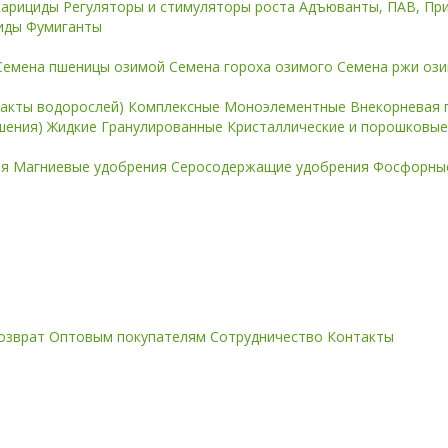
карициды
Регуляторы и стимуляторы роста
Адъюванты, ПАВ, Пр
иды
Фумиганты
Семена пшеницы озимой
Семена гороха озимого
Семена ржи оз
ракты водорослей)
Комплексные
Моноэлементные
Внекорневая 
ошения)
Жидкие
Гранулированные
Кристаллические и порошковы
ия
Магниевые удобрения
Серосодержащие удобрения
Фосфорные
озврат
Оптовым покупателям
Сотрудничество
Контакты