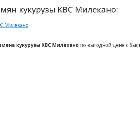
емян кукурузы КВС Милекано:
емена кукурузы КВС Милекано
по выгодной цене с быс