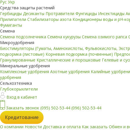
Рус
Укр
Средства защиты растений
Гербициды
Десиканты
Протравители
Фунгициды
Инсектициды
А
Прилипатели
Стабилизаторы азота
Кондиционеры воды и pH-к
Фумиганты
Семена
Семена подсолнечника
Семена кукурузы
Семена озимого рапса
Микроудобрения
Биостимуляторы (Гуматы, Аминокислоты, Фульвокислоты, Экст
подкормка (листовые)
Корневая подкормка (почвенные)
Предпо
Гранулированные
Кристаллические и порошковые
Гелевые и су
Минеральные удобрения
Комплексные удобрения
Азотные удобрения
Калийные удобрен
удобрения
Сельхозтехника
Глубокорыхлители
Вход в кабинет
Заказать звонок
(095) 502-53-44
(096) 502-53-44
Кредитование
О компании
Новости
Доставка и оплата
Как заказать
Обмен и в