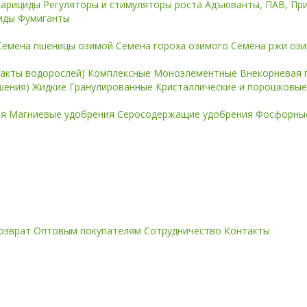
карициды
Регуляторы и стимуляторы роста
Адъюванты, ПАВ, Пр
иды
Фумиганты
Семена пшеницы озимой
Семена гороха озимого
Семена ржи оз
ракты водорослей)
Комплексные
Моноэлементные
Внекорневая 
ошения)
Жидкие
Гранулированные
Кристаллические и порошковы
ия
Магниевые удобрения
Серосодержащие удобрения
Фосфорные
озврат
Оптовым покупателям
Сотрудничество
Контакты