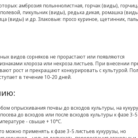
оторых: амброзия полыннолистная, горчак (виды), горчиц
от полевой, пикульник (виды), редька дикая, ромашка (виды
ца (виды) и др. Злаковые: просо куриное, щетинник, паль
ных видов сорняков не прорастают или появляются
знаками хлороза или некроза листьев. При внесении пр
ивают рост и прекращают конкурировать с культурой. По
тупает в течение 10-20 дней.
нию:
обом опрыскивания почвы до всходов культуры, на кукуру
 посева до всходов или после всходов культуры к фазе 3-5
пературе - свыше + 10°С.
го можно применять к фазе 3-5 листьев кукурузы, но