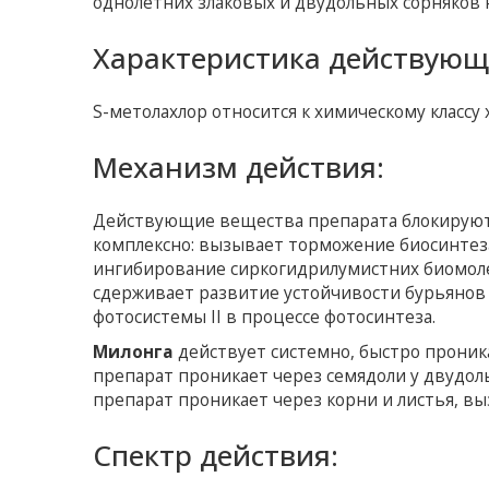
однолетних злаковых и двудольных сорняков на
Характеристика действующ
S-метолахлор относится к химическому классу
Механизм действия:
Действующие вещества препарата блокируют 
комплексно: вызывает торможение биосинтез
ингибирование сиркогидрилумистних биомоле
сдерживает развитие устойчивости бурьянов
фотосистемы II в процессе фотосинтеза.
Милонга
действует системно, быстро проника
препарат проникает через семядоли у двудоль
препарат проникает через корни и листья, вы
Спектр действия: