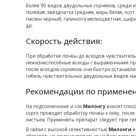
Более 90 видов двудольных сорняков, среди к
полевая, звездчатка средняя, ​​марь белая, ос
паслен черный, галинсога мелкоцветная, щири
др.
Скорость действия:
При обработке почвы до всходов чувствитель
нежизнеспособные всходы с выраженными при
после всходов сорняков они быстро останавл
гибель чувствительных двудольных видов нас
Рекомендации по примене
На подсолнечнике и сое
Милонгу
вносят спос
сорго проводят обработку почвы к севу, после
листьев. Применять препарат следует при тем
В связи с высокой селективностью
Милонги
е