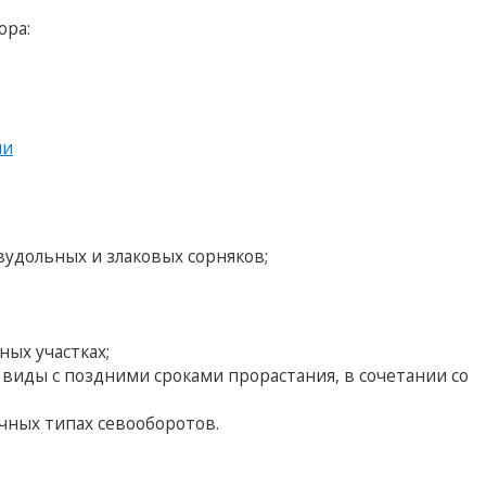
ора:
ии
удольных и злаковых сорняков;
;
ых участках;
 виды с поздними сроками прорастания, в сочетании со
чных типах севооборотов.