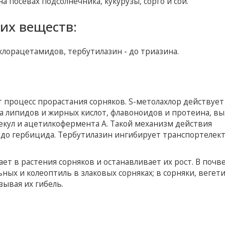
 посевах подсолнечника, кукурузы, сорго и сои.
их веществ:
 хлорацетамидов, тербутилазин - до триазина.
процесс прорастания сорняков. S-метолахлор действует
а липидов и жирных кислот, флавоноидов и протеина, в
кул и ацетилкофермента А. Такой механизм действия
 до гербицида. Тербутилазин ингибирует транспортелек
ет в растения сорняков и останавливает их рост. В почв
ных и колеоптиль в злаковых сорняках; в сорняки, вегет
зывая их гибель.