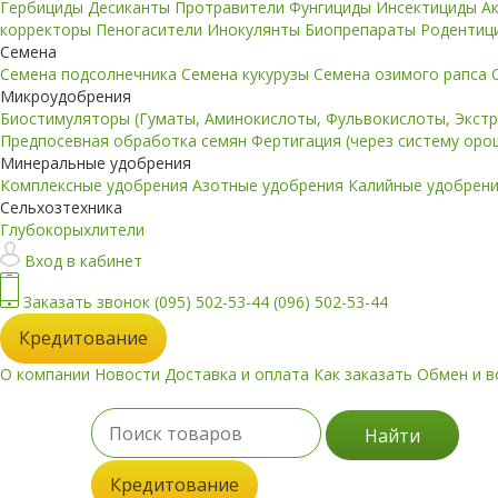
Гербициды
Десиканты
Протравители
Фунгициды
Инсектициды
А
корректоры
Пеногасители
Инокулянты
Биопрепараты
Родентиц
Семена
Семена подсолнечника
Семена кукурузы
Семена озимого рапса
Микроудобрения
Биостимуляторы (Гуматы, Аминокислоты, Фульвокислоты, Экст
Предпосевная обработка семян
Фертигация (через систему ор
Минеральные удобрения
Комплексные удобрения
Азотные удобрения
Калийные удобрен
Сельхозтехника
Глубокорыхлители
Вход в кабинет
Заказать звонок
(095) 502-53-44
(096) 502-53-44
Кредитование
О компании
Новости
Доставка и оплата
Как заказать
Обмен и в
Найти
Кредитование