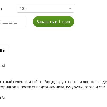
а
10 л
Заказать в 1 клик
ывы
га
нтный селективный гербицид грунтового и листового д
орняков в посевах подсолнечника, кукурузы, сорго и сои
 г/л