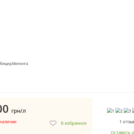
рбицид Милонга
00
грн/л
1 отзы
 наличии
В избранное
Оставить 