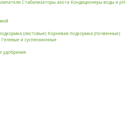
илипатели
Стабилизаторы азота
Кондиционеры воды и pH-
имой
подкормка (листовые)
Корневая подкормка (почвенные)
е
Гелевые и суспензионные
 удобрения