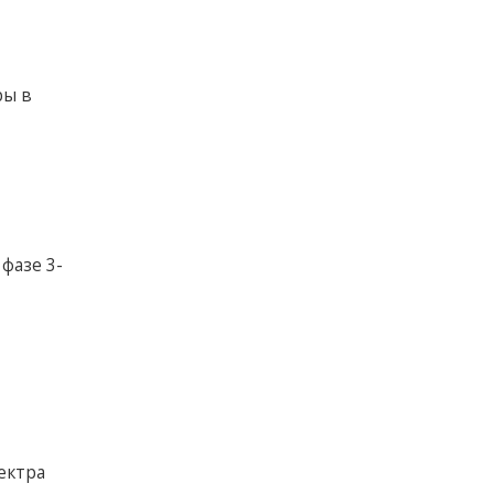
ры в
фазе 3-
ектра