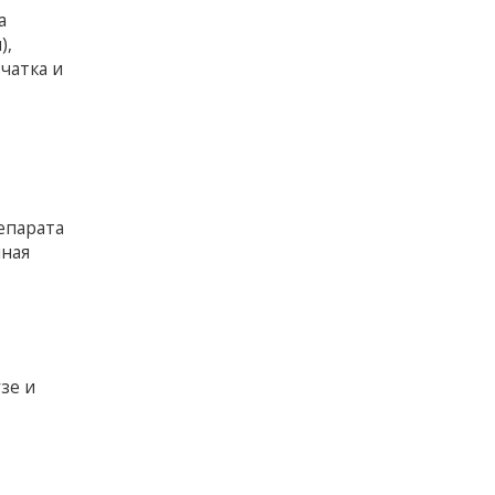
а
),
чатка и
епарата
лная
зе и