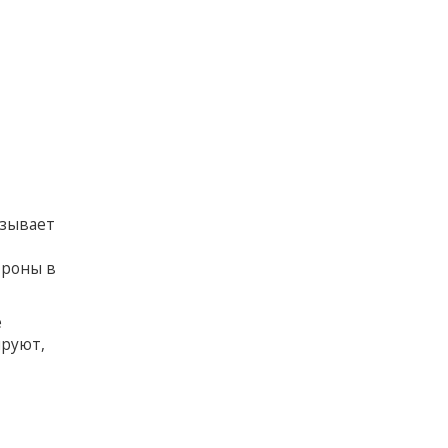
ызывает
троны в
е
ируют,