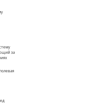
му
стему
ющий за
ниях
полевая
ред