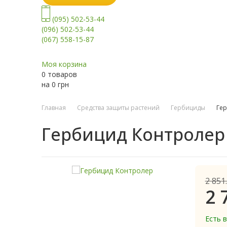
(095) 502-53-44
(096) 502-53-44
(067) 558-15-87
Моя корзина
0 товаров
на
0
грн
Главная
Средства защиты растений
Гербициды
Ге
Гербицид Контролер
2 851
2 
Есть 