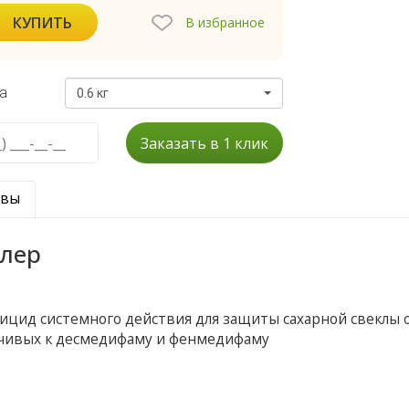
КУПИТЬ
В избранное
а
0.6 кг
Заказать в 1 клик
ывы
лер
ицид системного действия для защиты сахарной свеклы 
ойчивых к десмедифаму и фенмедифаму