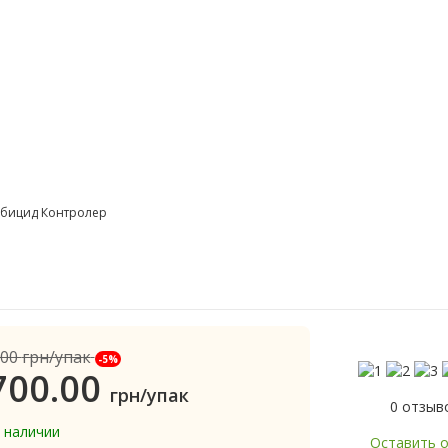
рбицид Контролер
.00
грн/упак
-5%
700.00
грн/упак
0 отзыв
в наличии
Оставить 