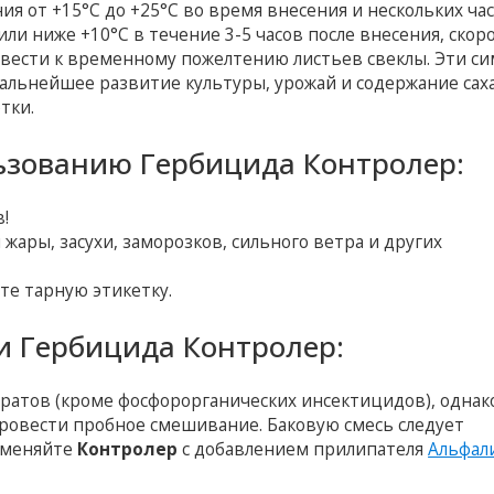
я от +15°С до +25°С во время внесения и нескольких ча
или ниже +10°С в течение 3-5 часов после внесения, скор
вести к временному пожелтению листьев свеклы. Эти с
дальнейшее развитие культуры, урожай и содержание саха
тки.
ьзованию Гербицида Контролер:
!
жары, засухи, заморозков, сильного ветра и других
е тарную этикетку.
и Гербицида Контролер:
атов (кроме фосфорорганических инсектицидов), однак
ровести пробное смешивание. Баковую смесь следует
рименяйте
Контролер
с добавлением прилипателя
Альфал