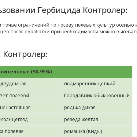
ьзовании Гербицида Контролер:
 почве ограничений по посеву полевых культур осенью 
сяцев после обработки при необходимости можно высеват
 Контролер:
твительные (90-95%)
 двудомная
подмаренник цепкий
вет полевой
бородавник обыкновенный
 ненастоящая
редька дикая
-солнцегляд
резеда желтая
ка полевая
ромашка (виды)