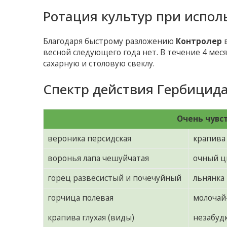
Ротация культур при испол
Благодаря быстрому разложению
Контролер
в
весной следующего года нет. В течение 4 ме
сахарную и столовую свеклу.
Спектр действия Гербицида
Очень чувс
вероника персидская
крапива
воронья лапа чешуйчатая
очный ц
горец развесистый и почечуйный
льнянка
горчица полевая
молочай
крапива глухая (виды)
незабуд