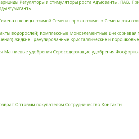
карициды
Регуляторы и стимуляторы роста
Адъюванты, ПАВ, Пр
иды
Фумиганты
Семена пшеницы озимой
Семена гороха озимого
Семена ржи оз
ракты водорослей)
Комплексные
Моноэлементные
Внекорневая 
ошения)
Жидкие
Гранулированные
Кристаллические и порошковы
ия
Магниевые удобрения
Серосодержащие удобрения
Фосфорные
озврат
Оптовым покупателям
Сотрудничество
Контакты