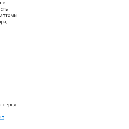
сов
ость
имптомы
ра;
о перед
ип