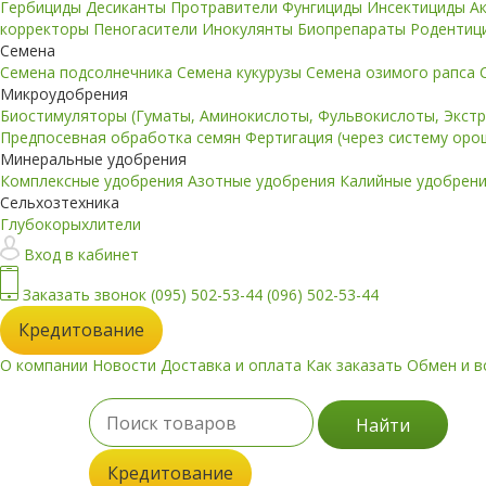
Гербициды
Десиканты
Протравители
Фунгициды
Инсектициды
А
корректоры
Пеногасители
Инокулянты
Биопрепараты
Родентиц
Семена
Семена подсолнечника
Семена кукурузы
Семена озимого рапса
Микроудобрения
Биостимуляторы (Гуматы, Аминокислоты, Фульвокислоты, Экст
Предпосевная обработка семян
Фертигация (через систему ор
Минеральные удобрения
Комплексные удобрения
Азотные удобрения
Калийные удобрен
Сельхозтехника
Глубокорыхлители
Вход в кабинет
Заказать звонок
(095) 502-53-44
(096) 502-53-44
Кредитование
О компании
Новости
Доставка и оплата
Как заказать
Обмен и в
Найти
Кредитование