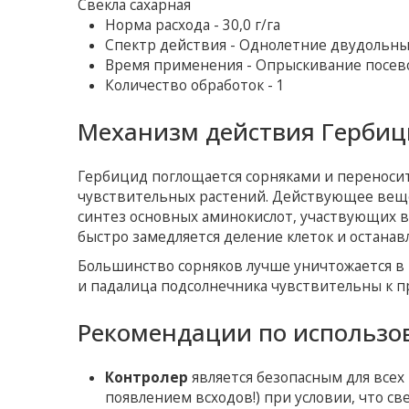
Свекла сахарная
Норма расхода - 30,0 г/га
Спектр действия - Однолетние двудольные
Время применения - Опрыскивание посево
Количество обработок - 1
Механизм действия Гербиц
Гербицид поглощается сорняками и переносит
чувствительных растений. Действующее веще
синтез основных аминокислот, участвующих в 
быстро замедляется деление клеток и останавл
Большинство сорняков лучше уничтожается в п
и падалица подсолнечника чувствительны к пр
Рекомендации по использо
Контролер
является безопасным для всех
появлением всходов!) при условии, что све