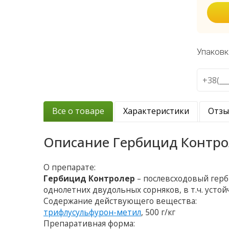
Упаковк
Все о товаре
Характеристики
Отз
Описание
Гербицид Контро
О препарате:
Гербицид Контролер
– послевсходовый герб
однолетних двудольных сорняков, в т.ч. уст
Содержание действующего вещества:
трифлусульфурон-метил
, 500 г/кг
Препаративная форма: