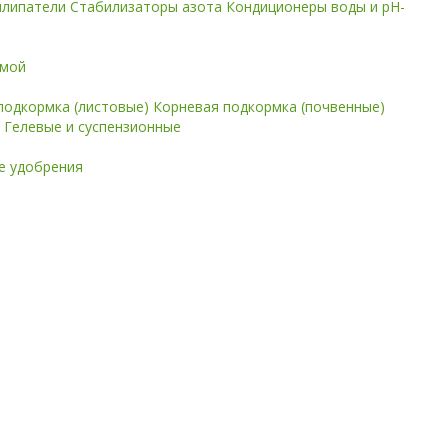
илипатели
Стабилизаторы азота
Кондиционеры воды и pH-
имой
подкормка (листовые)
Корневая подкормка (почвенные)
е
Гелевые и суспензионные
 удобрения