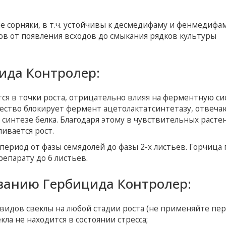
 сорняки, в т.ч. устойчивы к десмедифаму и фенмедифа
в от появления всходов до смыкания рядков культуры
ида Контролер:
ся в точки роста, отрицательно влияя на ферментную си
ство блокирует фермент ацетолактатсинтетазу, отвеча
синтезе белка. Благодаря этому в чувствительных расте
ивается рост.
ериод от фазы семядолей до фазы 2-х листьев. Горчица 
епарату до 6 листьев.
ванию Гербицида Контролер:
 видов свеклы на любой стадии роста (не применяйте пе
кла не находится в состоянии стресса;