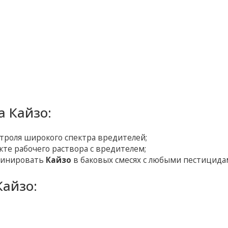
 Кайзо:
троля широкого спектра вредителей;
кте рабочего раствора с вредителем;
мбинировать
Кайзо
в баковых смесях с любыми пестицида
айзо: