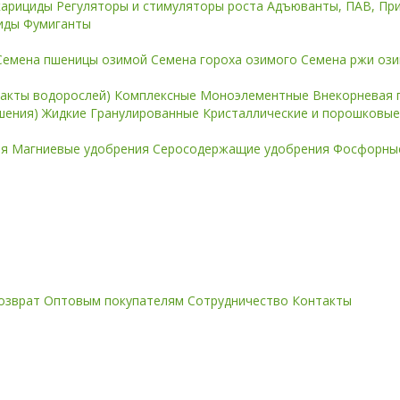
карициды
Регуляторы и стимуляторы роста
Адъюванты, ПАВ, Пр
иды
Фумиганты
Семена пшеницы озимой
Семена гороха озимого
Семена ржи оз
ракты водорослей)
Комплексные
Моноэлементные
Внекорневая 
ошения)
Жидкие
Гранулированные
Кристаллические и порошковы
ия
Магниевые удобрения
Серосодержащие удобрения
Фосфорные
озврат
Оптовым покупателям
Сотрудничество
Контакты