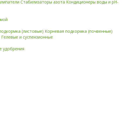
илипатели
Стабилизаторы азота
Кондиционеры воды и pH-
имой
подкормка (листовые)
Корневая подкормка (почвенные)
е
Гелевые и суспензионные
 удобрения