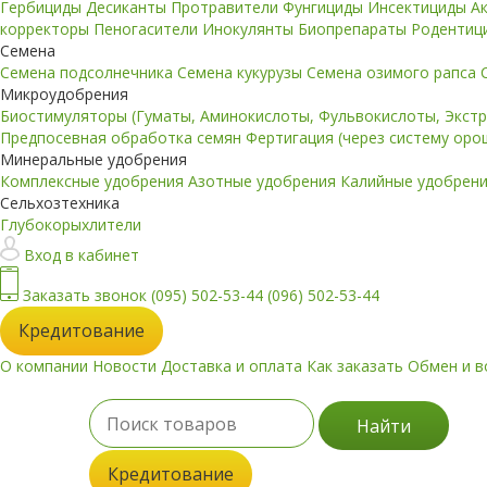
Гербициды
Десиканты
Протравители
Фунгициды
Инсектициды
А
корректоры
Пеногасители
Инокулянты
Биопрепараты
Родентиц
Семена
Семена подсолнечника
Семена кукурузы
Семена озимого рапса
Микроудобрения
Биостимуляторы (Гуматы, Аминокислоты, Фульвокислоты, Экст
Предпосевная обработка семян
Фертигация (через систему ор
Минеральные удобрения
Комплексные удобрения
Азотные удобрения
Калийные удобрен
Сельхозтехника
Глубокорыхлители
Вход в кабинет
Заказать звонок
(095) 502-53-44
(096) 502-53-44
Кредитование
О компании
Новости
Доставка и оплата
Как заказать
Обмен и в
Найти
Кредитование