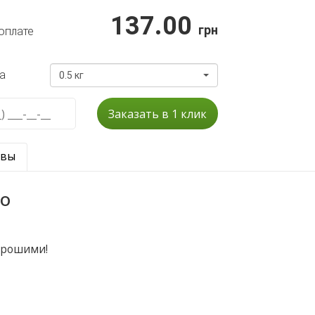
137.00
грн
оплате
а
0.5 кг
Заказать в 1 клик
ывы
о
орошими!