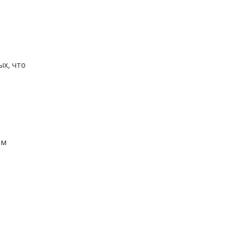
х, что
им