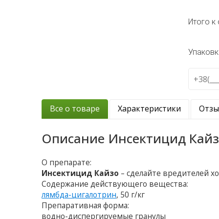
Итого к 
Упаковк
Все о товаре
Характеристики
Отз
Описание
Инсектицид Кайз
О препарате:
Инсектицид Кайзо
– сделайте вредителей х
Содержание действующего вещества:
лямбда-цигалотрин
, 50 г/кг
Препаративная форма:
водно-диспергируемые гранулы