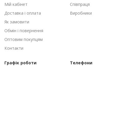
Мій кабінет
Співпраця
Доставка і оплата
Виробники
Як замовити
Обмін і повернення
Оптовим покупцям
Контакти
Графік роботи
Телефони
Пн-Пт: 09:00 - 18:00
(095) 502-53-44
Сб-Нд: Вихідні
(096) 502-53-44
©Торговий дім "АгроАнталь", 2010–2026