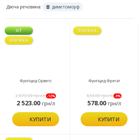
Діюча речовина:
диметоморф
ХІТ
ЗНИЖКА
ЗНИЖКА
Фунгіцид Орвего
Фунгіцид Фрегат
2 873.00
грн/л
633.00
грн/л
-12%
-9%
2 523.00
578.00
грн/л
грн/л
КУПИТИ
КУПИТИ