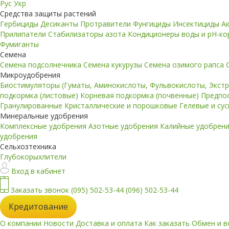
Рус
Укр
Средства защиты растений
Гербициды
Десиканты
Протравители
Фунгициды
Инсектициды
А
Прилипатели
Стабилизаторы азота
Кондиционеры воды и pH-к
Фумиганты
Семена
Семена подсолнечника
Семена кукурузы
Семена озимого рапса
Микроудобрения
Биостимуляторы (Гуматы, Аминокислоты, Фульвокислоты, Экст
подкормка (листовые)
Корневая подкормка (почвенные)
Предпо
Гранулированные
Кристаллические и порошковые
Гелевые и су
Минеральные удобрения
Комплексные удобрения
Азотные удобрения
Калийные удобрен
удобрения
Сельхозтехника
Глубокорыхлители
Вход в кабинет
Заказать звонок
(095) 502-53-44
(096) 502-53-44
Кредитование
О компании
Новости
Доставка и оплата
Как заказать
Обмен и в