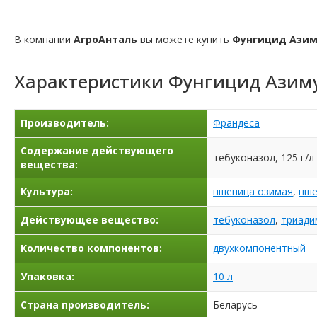
В компании
АгроАнталь
вы можете купить
Фунгицид Ази
Характеристики
Фунгицид Азим
Производитель:
Франдеса
Содержание действующего
тебуконазол, 125 г/л
вещества:
Культура:
пшеница озимая
,
пше
Действующее вещество:
тебуконазол
,
триад
Количество компонентов:
двухкомпонентный
Упаковка:
10 л
Страна производитель:
Беларусь