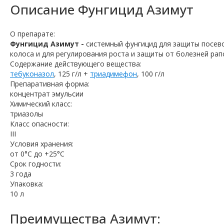
Описание
Фунгицид Азимут
О препарате:
Фунгицид Азимут -
системный фунгицид для защиты посево
колоса и для регулирования роста и защиты от болезней рап
Содержание действующего вещества:
тебуконазол
, 125 г/л +
триадимефон
, 100 г/л
Препаративная форма:
концентрат эмульсии
Химический класс:
триазолы
Класс опасности:
ІІІ
Условия хранения:
от 0°С до +25°С
Срок годности:
3 года
Упаковка:
10 л
Преимущества Азимут: