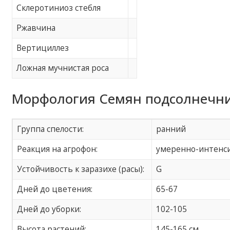
Склеротиниоз стебля
Ржавчина
Вертициллез
Ложная мучнистая роса
Морфология Семян подсолнечник
Группа спелости:
ранний
Реакция на агрофон:
умеренно-интенс
Устойчивость к заразихе (расы):
G
Дней до цветения:
65-67
Дней до уборки:
102-105
Высота растений:
145-165 см