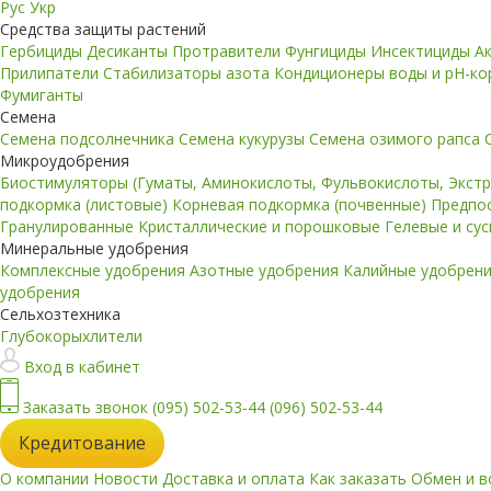
Рус
Укр
Средства защиты растений
Гербициды
Десиканты
Протравители
Фунгициды
Инсектициды
А
Прилипатели
Стабилизаторы азота
Кондиционеры воды и pH-к
Фумиганты
Семена
Семена подсолнечника
Семена кукурузы
Семена озимого рапса
Микроудобрения
Биостимуляторы (Гуматы, Аминокислоты, Фульвокислоты, Экст
подкормка (листовые)
Корневая подкормка (почвенные)
Предпо
Гранулированные
Кристаллические и порошковые
Гелевые и су
Минеральные удобрения
Комплексные удобрения
Азотные удобрения
Калийные удобрен
удобрения
Сельхозтехника
Глубокорыхлители
Вход в кабинет
Заказать звонок
(095) 502-53-44
(096) 502-53-44
Кредитование
О компании
Новости
Доставка и оплата
Как заказать
Обмен и в