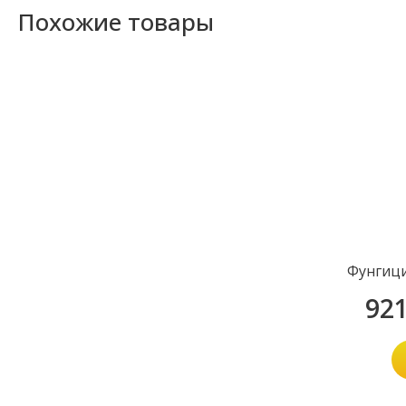
Похожие товары
Фунгици
92