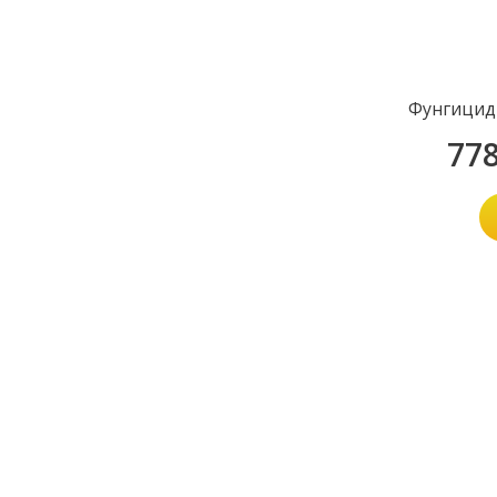
Фунгицид
77