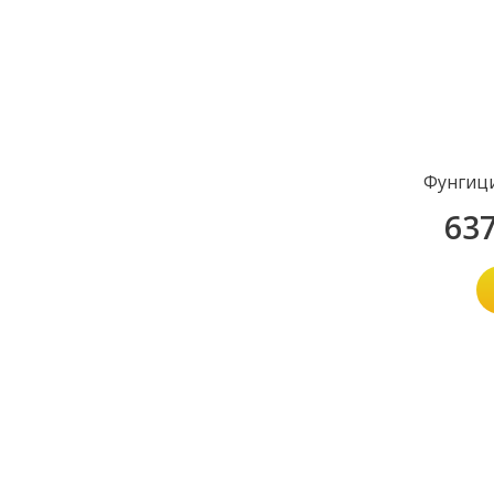
Фунгиц
63