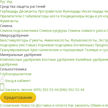
Рус
Укр
Средства защиты растений
Гербициды
Десиканты
Протравители
Фунгициды
Инсектициды
А
Прилипатели
Стабилизаторы азота
Кондиционеры воды и pH-к
Фумиганты
Семена
Семена подсолнечника
Семена кукурузы
Семена озимого рапса
Микроудобрения
Биостимуляторы (Гуматы, Аминокислоты, Фульвокислоты, Экст
подкормка (листовые)
Корневая подкормка (почвенные)
Предпо
Гранулированные
Кристаллические и порошковые
Гелевые и су
Минеральные удобрения
Комплексные удобрения
Азотные удобрения
Калийные удобрен
удобрения
Сельхозтехника
Глубокорыхлители
Вход в кабинет
Заказать звонок
(095) 502-53-44
(096) 502-53-44
Кредитование
О компании
Новости
Доставка и оплата
Как заказать
Обмен и в