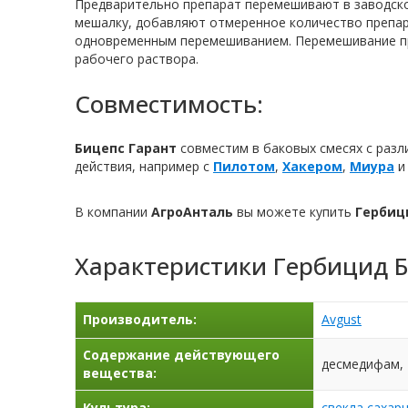
Предварительно препарат перемешивают в заводско
мешалку, добавляют отмеренное количество препар
одновременным перемешиванием. Перемешивание пр
рабочего раствора.
Совместимость:
Бицепс Гарант
совместим в баковых смесях с разл
действия, например с
Пилотом
,
Хакером
,
Миура
и 
В компании
АгроАнталь
вы можете купить
Гербиц
Характеристики
Гербицид Б
Производитель:
Avgust
Содержание действующего
десмедифам, 7
вещества:
Культура:
свекла сахар