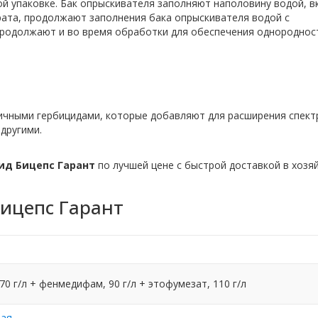
й упаковке. Бак опрыскивателя заполняют наполовину водой, 
ата, продолжают заполнения бака опрыскивателя водой с
одолжают и во время обработки для обеспечения однороднос
ичными гербицидами, которые добавляют для расширения спект
другими.
ид Бицепс Гарант
по лучшей цене с быстрой доставкой в хозя
ицепс Гарант
0 г/л + фенмедифам, 90 г/л + этофумезат, 110 г/л
ная