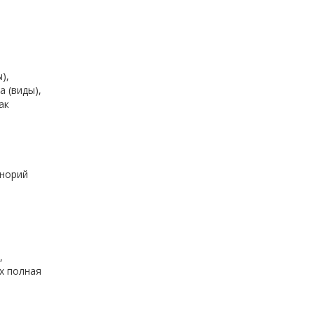
),
а (виды),
ак
инорий
,
х полная