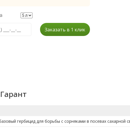
а
Заказать в 1 клик
 Гарант
азовый гербицид для борьбы с сорняками в посевах сахарной с