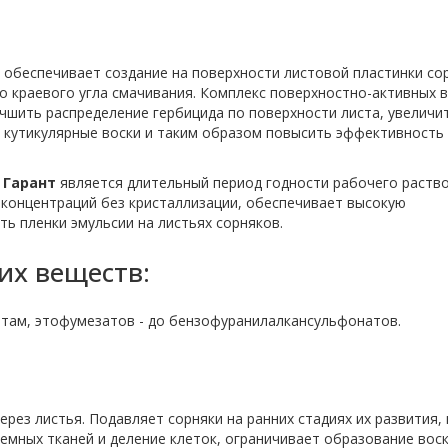
обеспечивает создание на поверхности листовой пластинки со
о краевого угла смачивания. Комплекс поверхностно-активных 
чшить распределение гербицида по поверхности листа, увеличи
 кутикулярные воски и таким образом повысить эффективность
 Гарант
является длительный период годности рабочего раство
 концентраций без кристаллизации, обеспечивает высокую
ь пленки эмульсии на листьях сорняков.
их веществ:
там, этофумезатов - до бензофуранилалкансульфонатов.
рез листья. Подавляет сорняки на ранних стадиях их развития,
емных тканей и деление клеток, ограничивает образование вос