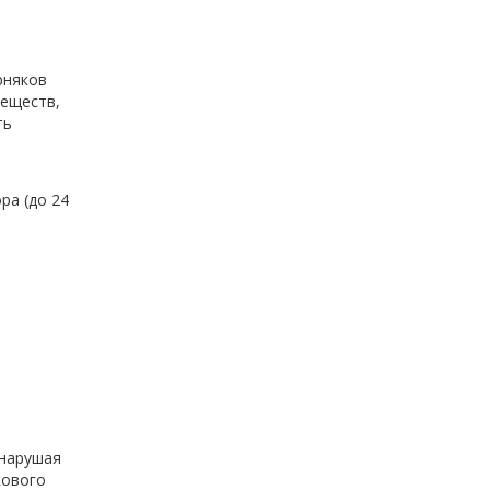
рняков
веществ,
ть
ра (до 24
 нарушая
кового