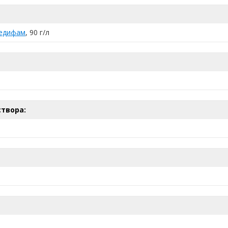
едифам
, 90 г/л
твора: