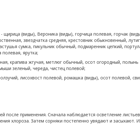
- щирица (виды), Вероника (виды), горчица полевая, горчак (виды
рственная, звездчатка средняя, крестовник обыкновенный, лутиг
пастушья сумка, пикульник обычный, подмаренник цепкий, портул
 полевая, ярутка;
ичная, крапива жгучая, метлюг обычный, осот огородный, полынь
мыши зеленый, череда, чистец полевой;
олзучий, лисохвост полевой, ромашка (виды), осот полевой, св
ней после применения. Сначала наблюдается осветление листьев
ения хлороза. Затем сорняки постепенно увядают и засыхают. И