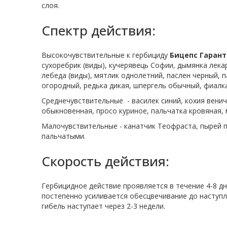
слоя.
Спектр действия:
Высокочувствительные к гербициду
Бицепс Гарант
сухоребрик (виды), кучерявець Софии, дымянка лека
лебеда (виды), мятлик однолетний, паслен черный, 
огородный, редька дикая, шпергель обычный, фиалка
Среднечувствительные
- василек синий, кохия вен
обыкновенная, просо куриное, пальчатка кровяная, 
Малочувствительные - канатчик Теофраста, пырей п
пальчатыми.
Скорость действия:
Гербицидное действие проявляется в течение 4-8 д
постепенно усиливается обесцвечивание до наступл
гибель наступает через 2-3 недели.