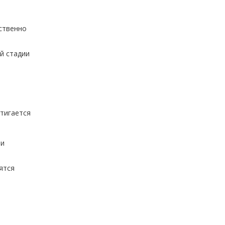
ественно
й стадии
стигается
ии
ятся