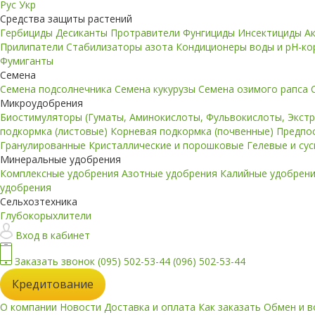
Рус
Укр
Средства защиты растений
Гербициды
Десиканты
Протравители
Фунгициды
Инсектициды
А
Прилипатели
Стабилизаторы азота
Кондиционеры воды и pH-к
Фумиганты
Семена
Семена подсолнечника
Семена кукурузы
Семена озимого рапса
Микроудобрения
Биостимуляторы (Гуматы, Аминокислоты, Фульвокислоты, Экст
подкормка (листовые)
Корневая подкормка (почвенные)
Предпо
Гранулированные
Кристаллические и порошковые
Гелевые и су
Минеральные удобрения
Комплексные удобрения
Азотные удобрения
Калийные удобрен
удобрения
Сельхозтехника
Глубокорыхлители
Вход в кабинет
Заказать звонок
(095) 502-53-44
(096) 502-53-44
Кредитование
О компании
Новости
Доставка и оплата
Как заказать
Обмен и в