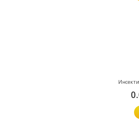
Инсекти
0