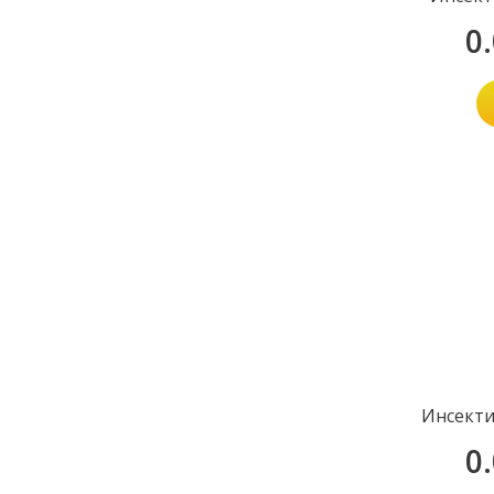
0
Инсекти
0