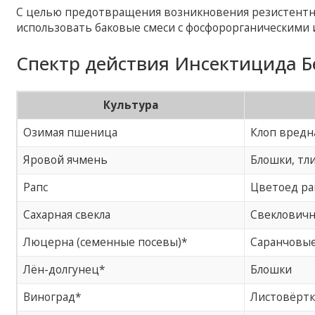
С целью предотвращения возникновения резистентн
использовать баковые смеси с фосфорорганическими
Спектр действия Инсектицида Бе
Культура
Озимая пшеница
Клоп вредн
Яровой ячмень
Блошки, тл
Рапс
Цветоед ра
Сахарная свекла
Свекловичн
Люцерна (семенные посевы)*
Саранчовые,
Лён-долгунец*
Блошки
Виноград*
Листовёртк