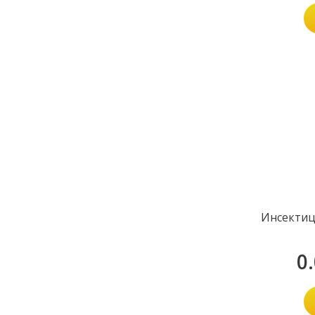
Инсектиц
0