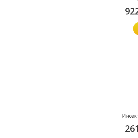
92
Инсек
26