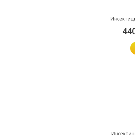
Инсектици
44
Инсектиц