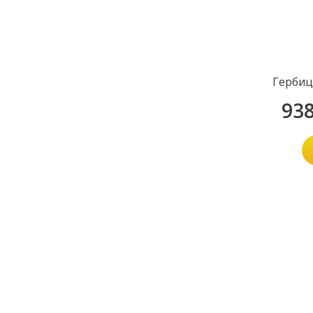
Гербиц
93