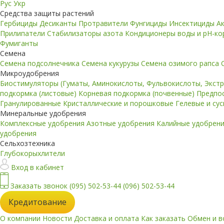
Рус
Укр
Средства защиты растений
Гербициды
Десиканты
Протравители
Фунгициды
Инсектициды
А
Прилипатели
Стабилизаторы азота
Кондиционеры воды и pH-к
Фумиганты
Семена
Семена подсолнечника
Семена кукурузы
Семена озимого рапса
Микроудобрения
Биостимуляторы (Гуматы, Аминокислоты, Фульвокислоты, Экст
подкормка (листовые)
Корневая подкормка (почвенные)
Предпо
Гранулированные
Кристаллические и порошковые
Гелевые и су
Минеральные удобрения
Комплексные удобрения
Азотные удобрения
Калийные удобрен
удобрения
Сельхозтехника
Глубокорыхлители
Вход в кабинет
Заказать звонок
(095) 502-53-44
(096) 502-53-44
Кредитование
О компании
Новости
Доставка и оплата
Как заказать
Обмен и в