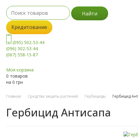
Найти
Кредитование
(095) 502-53-44
(096) 502-53-44
(067) 558-15-87
Моя корзина
0 товаров
на
0
грн
Главная
Средства защиты растений
Гербициды
Гербицид Ан
Гербицид Антисапа