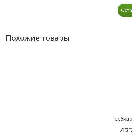
Оста
Похожие товары
Гербици
42