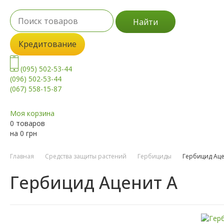
Найти
Кредитование
(095) 502-53-44
(096) 502-53-44
(067) 558-15-87
Моя корзина
0 товаров
на
0
грн
Главная
Средства защиты растений
Гербициды
Гербицид Аце
Гербицид Аценит А