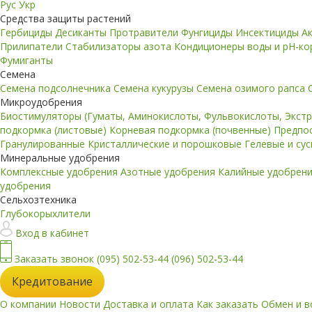
Рус
Укр
Средства защиты растений
Гербициды
Десиканты
Протравители
Фунгициды
Инсектициды
А
Прилипатели
Стабилизаторы азота
Кондиционеры воды и pH-к
Фумиганты
Семена
Семена подсолнечника
Семена кукурузы
Семена озимого рапса
Микроудобрения
Биостимуляторы (Гуматы, Аминокислоты, Фульвокислоты, Экст
подкормка (листовые)
Корневая подкормка (почвенные)
Предпо
Гранулированные
Кристаллические и порошковые
Гелевые и су
Минеральные удобрения
Комплексные удобрения
Азотные удобрения
Калийные удобрен
удобрения
Сельхозтехника
Глубокорыхлители
Вход в кабинет
Заказать звонок
(095) 502-53-44
(096) 502-53-44
Кредитование
О компании
Новости
Доставка и оплата
Как заказать
Обмен и в