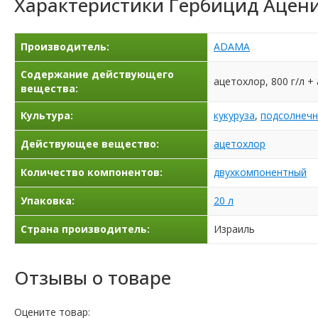
Характеристики
Гербицид Ацени
Производитель:
ADAMA
Содержание действующего
ацетохлор, 800 г/л + 
вещества:
Культура:
кукуруза
,
подсолнечн
Действующее вещество:
ацетохлор
Количество компонентов:
двухкомпонентный
Упаковка:
20 л
Страна производитель:
Израиль
Отзывы о товаре
Оцените товар: