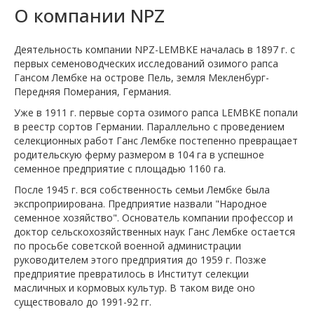
О компании NPZ
Деятельность компании NPZ-LEMBKE началась в 1897 г. с
первых семеноводческих исследований озимого рапса
Гансом Лембке на острове Пель, земля Мекленбург-
Передняя Померания, Германия.
Уже в 1911 г. первые сорта озимого рапса LEMBKE попали
в реестр сортов Германии. Параллельно с проведением
селекционных работ Ганс Лембке постепенно превращает
родительскую ферму размером в 104 га в успешное
семенное предприятие с площадью 1160 га.
После 1945 г. вся собственность семьи Лембке была
экспроприирована. Предприятие назвали "Народное
семенное хозяйство". Основатель компании профессор и
доктор сельскохозяйственных наук Ганс Лембке остается
по просьбе советской военной администрации
руководителем этого предприятия до 1959 г. Позже
предприятие превратилось в Институт селекции
масличных и кормовых культур. В таком виде оно
существовало до 1991-92 гг.