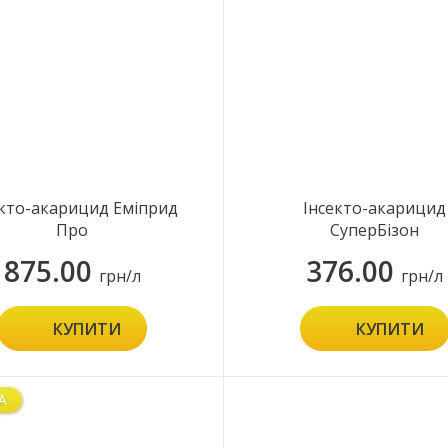
екто-акарицид Еміприд
Інсекто-акарицид
Про
СуперБізон
875.00
376.00
грн/л
грн/л
КУПИТИ
КУПИТИ
А