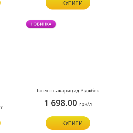
КУПИТИ
НОВИНКА
Інсекто-акарицид Ріджбек
1 698.00
грн/л
кг
КУПИТИ