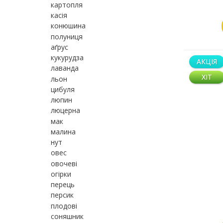
картопля
касія
конюшина
полуниця
аґрус
кукурудза
АКЦІЯ
лаванда
ХІТ
льон
цибуля
люпин
люцерна
мак
малина
нут
овес
овочеві
огірки
перець
персик
плодові
соняшник