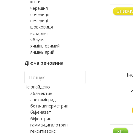
квіти
черешня
ЗНИЖК
сочевиця
печериці
шовковиця
еспарцет
яблуня
ячмінь озимий
ячмінь ярий
Діюча речовина
Ін
Не знайдено
абамектин
ацетаміприд
бета-циперметрин
біфеназат
біфентрин
гамма-цигалотрин
гекситіазокс
ХІТ