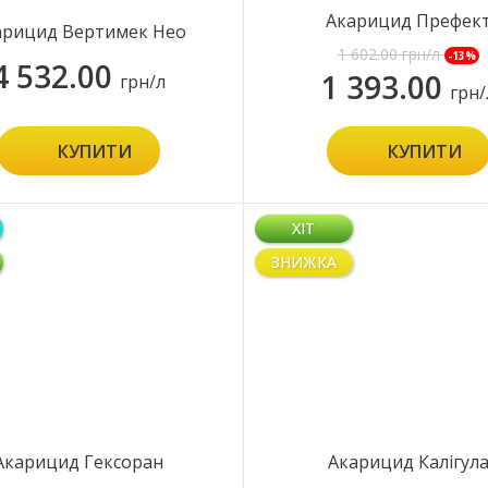
Акарицид Префек
арицид Вертимек Нео
1 602.00
грн/л
-13%
4 532.00
1 393.00
грн/л
грн/
КУПИТИ
КУПИТИ
ХІТ
ЗНИЖКА
Акарицид Гексоран
Акарицид Калігул