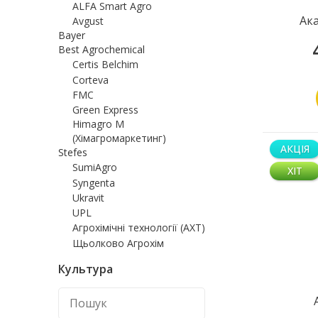
ALFA Smart Agro
Ак
Avgust
Bayer
Best Agrochemical
Certis Belchim
Corteva
FMC
Green Express
Himagro M
(Хімагромаркетинг)
АКЦІЯ
Stefes
SumiAgro
ХІТ
Syngenta
Ukravit
UPL
Агрохімічні технології (АХТ)
Щьолково Агрохім
Культура