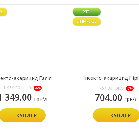
А
ХІТ
ЗНИЖКА
Інсекто-акарицид Пірі
секто-акарицид Галіл
Супер
1 434.00
грн/л
757.00
грн/л
-6%
-7%
1 349.00
704.00
грн/л
грн/л
КУПИТИ
КУПИТИ