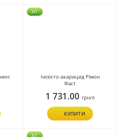
ХІТ
некс
Інсекто-акарицид Рімон
Фаст
1 731.00
грн/л
КУПИТИ
ХІТ