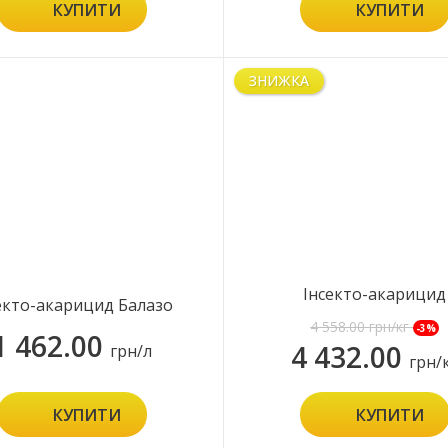
КУПИТИ
КУПИТИ
ЗНИЖКА
Інсекто-акарицид
екто-акарицид Балазо
Джеронімо
4 558.00
грн/кг
-3%
1 462.00
4 432.00
грн/л
грн/
КУПИТИ
КУПИТИ