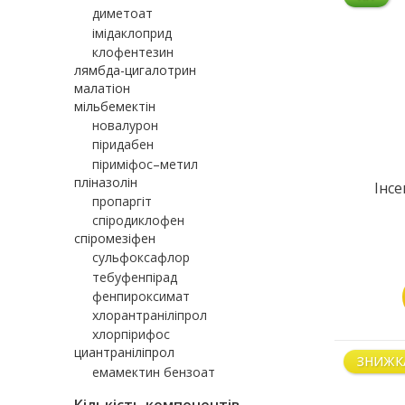
диметоат
імідаклоприд
клофентезин
лямбда-цигалотрин
малатіон
мільбемектін
новалурон
піридабен
піриміфос–метил
пліназолін
Інс
пропаргіт
спіродиклофен
спіромезіфен
сульфоксафлор
тебуфенпірад
фенпироксимат
хлорантраніліпрол
хлорпірифос
циантраніліпрол
ЗНИЖК
емамектин бензоат
Кількість компонентів