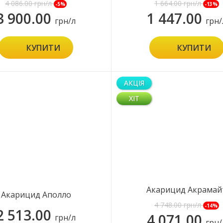
4 086.00
грн/л
1 664.00
грн/л
-5%
-13%
3 900.00
1 447.00
грн/л
грн/
КУПИТИ
КУПИТИ
АКЦІЯ
ХІТ
Акарицид Акрамай
Акарицид Аполло
4 748.00
грн/л
-14%
2 513.00
4 071.00
грн/л
грн/