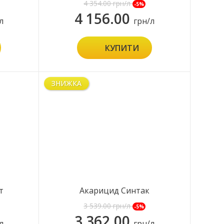
4 354.00
грн/л
-5%
4 156.00
л
грн/л
КУПИТИ
ЗНИЖКА
т
Акарицид Синтак
3 539.00
грн/л
-5%
3 362.00
л
грн/л