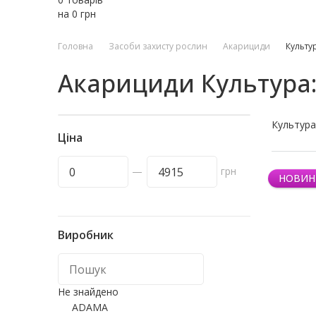
на
0
грн
Головна
Засоби захисту рослин
Акарициди
Культу
Акарициди Культура:
Культура
Ціна
—
грн
НОВИН
Виробник
Не знайдено
ADAMA