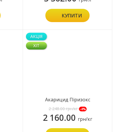
КУПИТИ
АКЦІЯ
ХІТ
Акарицид Піризокс
2 248.00
грн/кг
-4%
2 160.00
грн/кг