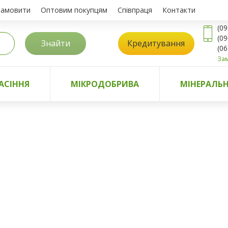
замовити
Оптовим покупцям
Співпраця
Контакти
(09
(09
Знайти
Кредитування
(06
Зам
АСІННЯ
МІКРОДОБРИВА
МІНЕРАЛЬН