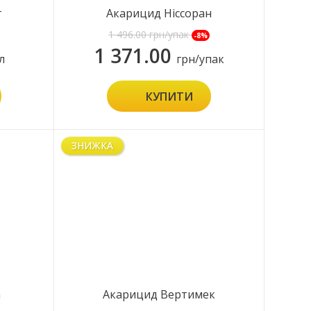
т
Акарицид Ніссоран
1 496.00
грн/упак
-8%
1 371.00
л
грн/упак
КУПИТИ
ЗНИЖКА
а
Акарицид Вертимек