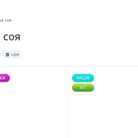
ра: соя
 соя
:
соя
КА
АКЦІЯ
ХІТ