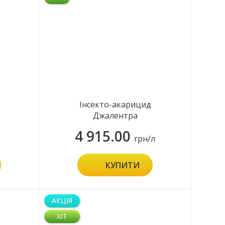
Інсекто-акарицид
Джалентра
4 915.00
грн/л
КУПИТИ
АКЦІЯ
ХІТ