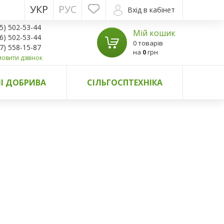
УКР
РУС
Вхід в кабінет
5) 502-53-44
Мій кошик
6) 502-53-44
0 товарів
7) 558-15-87
на
0
грн
овити дзвінок
І ДОБРИВА
СІЛЬГОСПТЕХНІКА