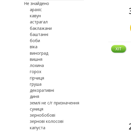
Не знайдено
арахіс
кавун
астрагал
баклажани
баштанні
боби
віка
ХІТ
виноград
вишня
лохина
горох
гірчиця
груша
декоративні
диня
землі не с/г призначення
суниця
зернобобові
зернові колосові
капуста