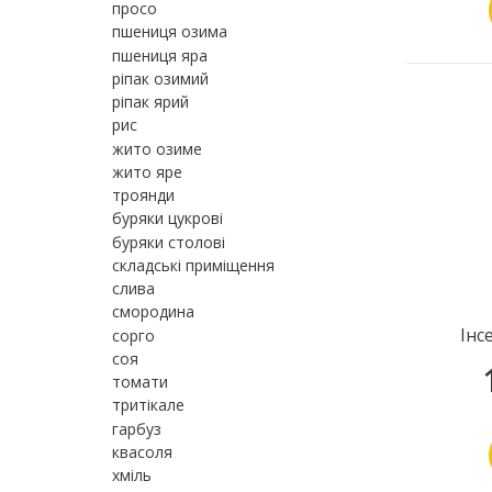
просо
пшениця озима
пшениця яра
ріпак озимий
ріпак ярий
рис
жито озиме
жито яре
троянди
буряки цукрові
буряки столові
складські приміщення
слива
смородина
Інс
сорго
соя
томати
тритікале
гарбуз
квасоля
хміль