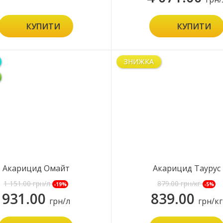
КУПИТИ
КУПИТИ
ЗНИЖКА
Акарицид Омайт
Акарицид Таурус
1 151.00
грн/л
879.00
грн/кг
-19%
-5%
931.00
839.00
грн/л
грн/кг