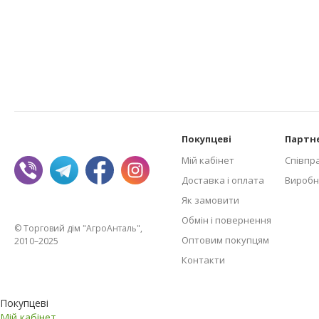
Покупцеві
Партн
Мій кабінет
Співпр
Доставка і оплата
Виробн
Як замовити
Обмін і повернення
© Торговий дім "АгроАнталь",
Оптовим покупцям
2010–2025
Контакти
Покупцеві
Мій кабінет