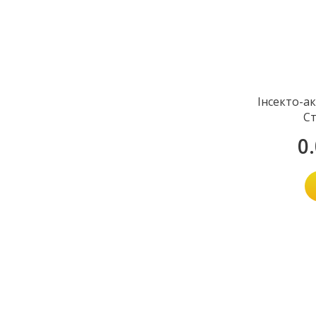
Інсекто-а
Ст
0