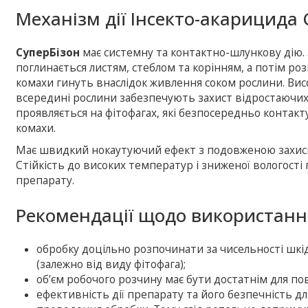
Механізм дії Інсекто-акарицида 
СуперБізон
має системну та контактно-шлункову дію
поглинається листям, стеблом та корінням, а потім роз
комахи гинуть внаслідок живлення соком рослини. Вис
всередині рослини забезпечують захист відростаючих
проявляється на фітофагах, які безпосередньо конта
комахи.
Має швидкий нокаутуючий ефект з подовженою захисно
Стійкість до високих температур і зниженої вологост
препарату.
Рекомендації щодо використанн
обробку доцільно розпочинати за чисельності шкі
(залежно від виду фітофага);
об’єм робочого розчину має бути достатнім для пов
ефективність дії препарату та його безпечність дл