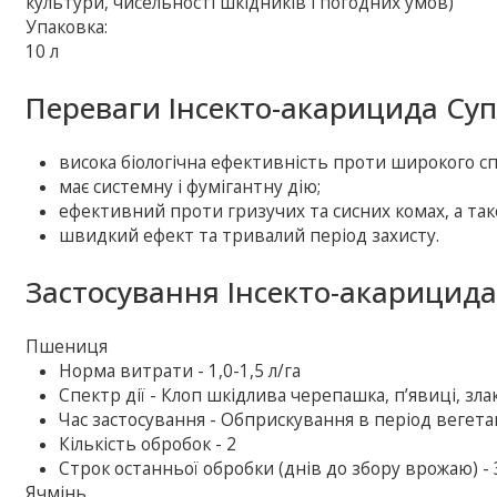
культури, чисельності шкідників і погодних умов)
Упаковка:
10 л
Переваги Інсекто-акарицида Суп
висока біологічна ефективність проти широкого сп
має системну і фумігантну дію;
ефективний проти гризучих та сисних комах, а так
швидкий ефект та тривалий період захисту.
Застосування Інсекто-акарицида
Пшениця
Норма витрати - 1,0-1,5 л/га
Спектр дії - Клоп шкідлива черепашка, п’явиці, зла
Час застосування - Обприскування в період вегетац
Кількість обробок - 2
Строк останньої обробки (днів до збору врожаю) - 
Ячмінь