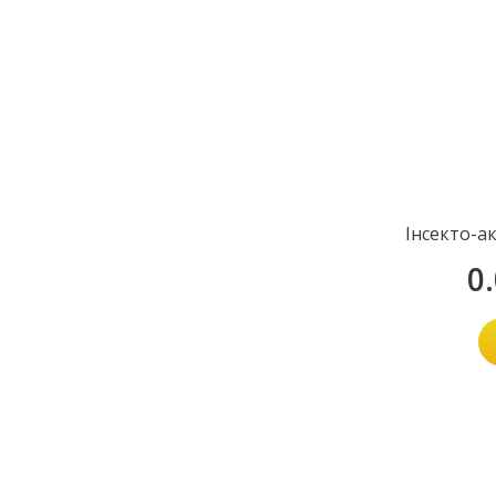
Інсекто-а
0