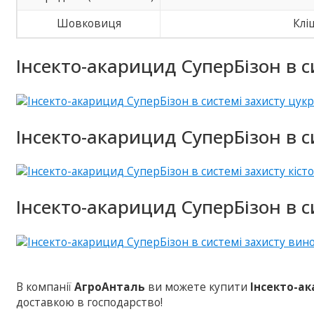
Шовковиця
Клі
Інсекто-акарицид СуперБізон в с
Інсекто-акарицид СуперБізон в си
Інсекто-акарицид СуперБізон в с
В компанії
АгроАнталь
ви можете купити
Інсекто-а
доставкою в господарство!