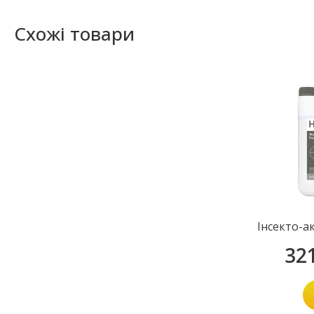
Схожі товари
Інсекто-а
32