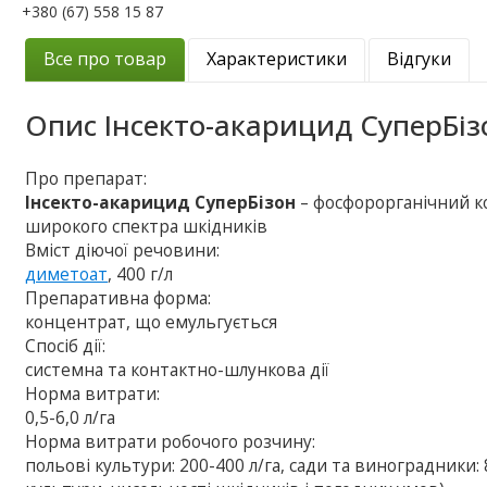
+380 (67) 558 15 87
Все про товар
Характеристики
Відгуки
Опис
Інсекто-акарицид СуперБіз
Про препарат:
Інсекто-акарицид СуперБізон
– фосфорорганічний к
широкого спектра шкідників
Вміст діючої речовини:
диметоат
, 400 г/л
Препаративна форма:
концентрат, що емульгується
Спосіб дії:
системна та контактно-шлункова дії
Норма витрати:
0,5-6,0 л/га
Норма витрати робочого розчину:
польові культури: 200-400 л/га, сади та виноградники: