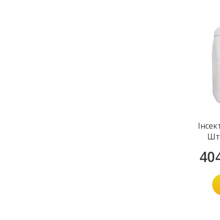
Інсек
Шт
40