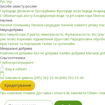
Рус
Укр
Засоби захисту рослин
Гербіциди
Десиканти
Протруйники
Фунгіциди
Інсектициди
Акари
Стабілізатори азоту
Кондиціонери води та pH-коректори
Пінога
Насіння
Насіння соняшнику
Насіння кукурудзи
Насіння озимого ріпаку
Нас
Мікродобрива
Біостимулятори (Гумати, Амінокислоти, Фульвокислоти, Екстра
(листкові)
Кореневе підживлення (ґрунтові)
Передпосівна обробк
Кристалічні та порошкові
Гелеві та суспензійні
Мінеральні добрива
Комплексні добрива
Азотні добрива
Калійні добрива
Магнієві д
Сільгосптехніка
Глибокорозпушувачі
Вхід в кабінет
Замовити дзвінок
(095) 502-53-44
(096) 502-53-44
Кредитування
Про компанію
Новини
Доставка і оплата
Як замовити
Обмін і по