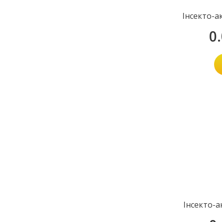
Інсекто-а
0
Інсекто-