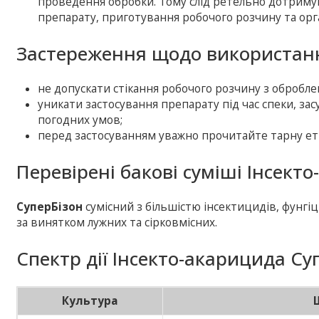
проведення обробки. Тому слід ретельно дотриму
препарату, приготування робочого розчину та орга
Застереження щодо використанн
не допускати стікання робочого розчину з оброблен
уникати застосування препарату під час спеки, зас
погодних умов;
перед застосуванням уважно прочитайте тарну ет
Перевірені бакові суміші Інсект
СуперБізон
сумісний з більшістю інсектицидів, фунгіц
за винятком лужних та сірковмісних.
Спектр дії Інсекто-акарицида Су
Культура