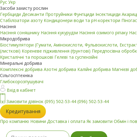
Рус
Укр
Засоби захисту рослин
Гербіциди
Десиканти
Протруйники
Фунгіциди
Інсектициди
Акари
Стабілізатори азоту
Кондиціонери води та pH-коректори
Пінога
Насіння
Насіння соняшнику
Насіння кукурудзи
Насіння озимого ріпаку
Нас
Мікродобрива
Біостимулятори (Гумати, Амінокислоти, Фульвокислоти, Екстра
(листкові)
Кореневе підживлення (ґрунтові)
Передпосівна обробк
Кристалічні та порошкові
Гелеві та суспензійні
Мінеральні добрива
Комплексні добрива
Азотні добрива
Калійні добрива
Магнієві д
Сільгосптехніка
Глибокорозпушувачі
Вхід в кабінет
Замовити дзвінок
(095) 502-53-44
(096) 502-53-44
Кредитування
Про компанію
Новини
Доставка і оплата
Як замовити
Обмін і по