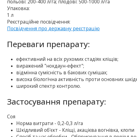
польові: 200-400 л/га; плодові: 500-1000 л/га
Упаковка:
1 л
Реєстраційне посвідчення:
Посвідчення про державну реєстрацію
Переваги препарату:
ефективний на всіх рухомих стадіях кліщів;
виражений "нокдаун-ефект";
відмінна сумісність в бакових сумішах;
висока біологічна активність проти основних шкідн
широкий спектр контролю.
Застосування препарату:
Соя
Норма витрати - 0,2-0,3 л/га
Шкідливий об'єкт - Кліщі, акацієва вогнівка, клопи
Спосіб та час обробки - Обприскування в період ве