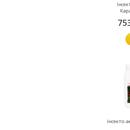
Інсек
Кар
75
Інсекто-