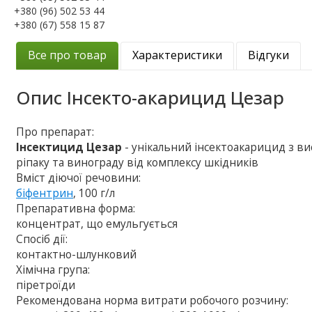
+380 (96) 502 53 44
+380 (67) 558 15 87
Все про товар
Характеристики
Відгуки
Опис
Інсекто-акарицид Цезар
Про препарат:
Інсектицид Цезар
- унікальний інсектоакарицид з ви
ріпаку та винограду від комплексу шкідників
Вміст діючої речовини:
біфентрин
, 100 г/л
Препаративна форма:
концентрат, що емульгується
Спосіб дії:
контактно-шлунковий
Хімічна група:
піретроїди
Рекомендована норма витрати робочого розчину: