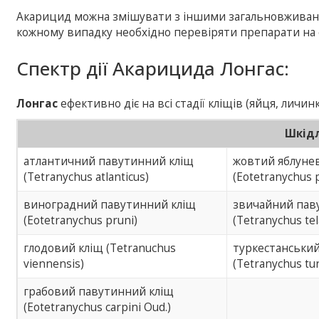
Акарицид можна змішувати з іншими загальновживани
кожному випадку необхідно перевіряти препарати на с
Спектр дії Акарицида Лонгас:
Лонгас
ефективно діє на всі стадії кліщів (яйця, личинк
Шкідл
атлантичний павутинний кліщ
жовтий яблуне
(Tetranychus atlanticus)
(Eotetranychus 
виноградний павутинний кліщ
звичайний пав
(Eotetranychus pruni)
(Tetranychus tela
глодовий кліщ (Tetranuchus
туркестанськи
viennensis)
(Tetranychus tu
грабовий павутинний кліщ
(Eotetranychus carpini Oud.)