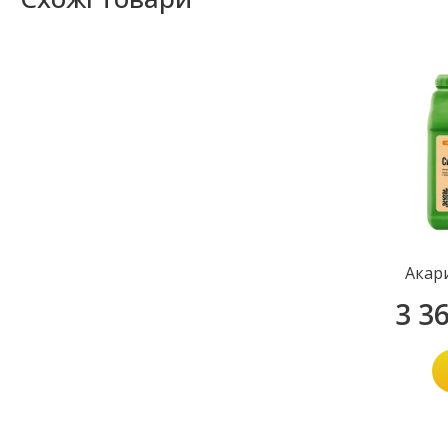
Акар
3 3