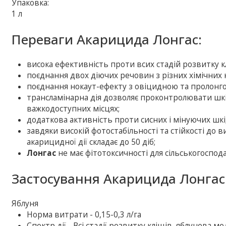
Упаковка:
1 л
Переваги Акарицида Лонгас:
висока ефективність проти всих стадій розвитку к
поєднання двох діючих речовин з різних хімічних 
поєднання нокаут-ефекту з овіцидною та пролонг
трансламінарна дія дозволяє проконтролювати шкі
важкодоступних місцях;
додаткова активність проти сисних і мінуючих шкі
завдяки високій фотостабільності та стійкості д
акарицидної дії складає до 50 діб;
Лонгас
не має фітотоксичності для сільськогоспод
Застосування Акарицида Лонгас
Яблуня
Норма витрати - 0,15-0,3 л/га
Спектр дії - Всі стадії розвитку кліщів, яблунева м