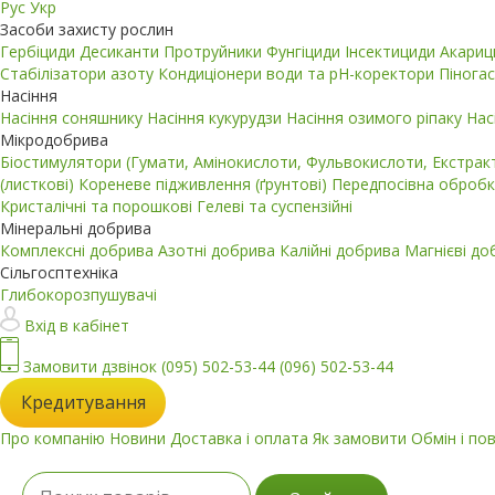
Рус
Укр
Засоби захисту рослин
Гербіциди
Десиканти
Протруйники
Фунгіциди
Інсектициди
Акари
Стабілізатори азоту
Кондиціонери води та pH-коректори
Пінога
Насіння
Насіння соняшнику
Насіння кукурудзи
Насіння озимого ріпаку
Нас
Мікродобрива
Біостимулятори (Гумати, Амінокислоти, Фульвокислоти, Екстра
(листкові)
Кореневе підживлення (ґрунтові)
Передпосівна обробк
Кристалічні та порошкові
Гелеві та суспензійні
Мінеральні добрива
Комплексні добрива
Азотні добрива
Калійні добрива
Магнієві д
Сільгосптехніка
Глибокорозпушувачі
Вхід в кабінет
Замовити дзвінок
(095) 502-53-44
(096) 502-53-44
Кредитування
Про компанію
Новини
Доставка і оплата
Як замовити
Обмін і по