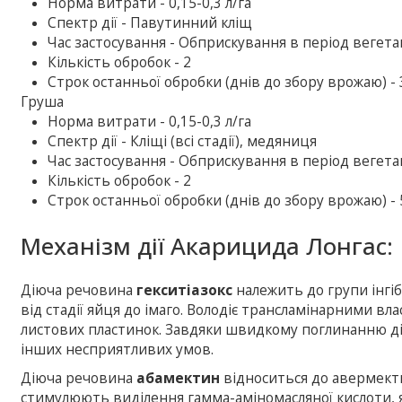
Норма витрати - 0,15-0,3 л/га
Спектр дії - Павутинний кліщ
Час застосування - Обприскування в період вегетац
Кількість обробок - 2
Строк останньої обробки (днів до збору врожаю) - 
Груша
Норма витрати - 0,15-0,3 л/га
Спектр дії - Кліщі (всі стадії), медяниця
Час застосування - Обприскування в період вегетац
Кількість обробок - 2
Строк останньої обробки (днів до збору врожаю) - 
Механізм дії Акарицида Лонгас:
Діюча речовина
гекситіазокс
належить до групи інгіб
від стадії яйця до імаго. Володіє трансламінарними в
листових пластинок. Завдяки швидкому поглинанню ді
інших несприятливих умов.
Діюча речовина
абамектин
відноситься до авермект
стимулюють виділення гамма-аміномасляної кислоти, я