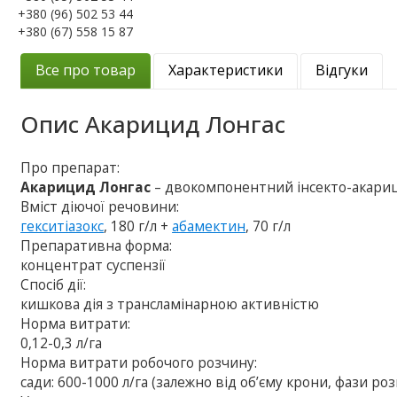
+380 (96) 502 53 44
+380 (67) 558 15 87
Все про товар
Характеристики
Відгуки
Опис
Акарицид Лонгас
Про препарат:
Акарицид Лонгас
– двокомпонентний інсекто-акариц
Вміст діючої речовини:
гекситіазокс
, 180 г/л +
абамектин
, 70 г/л
Препаративна форма:
концентрат cуспензії
Спосіб дії:
кишкова дія з трансламінарною активністю
Норма витрати:
0,12-0,3 л/га
Норма витрати робочого розчину:
сади: 600-1000 л/га (залежно від об’єму крони, фази ро