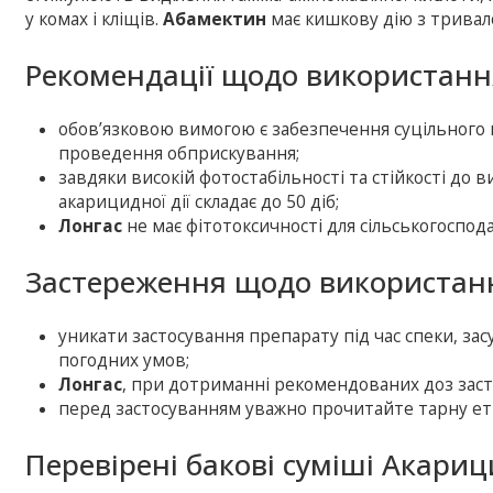
у комах і кліщів.
Абамектин
має кишкову дію з тривал
Рекомендації щодо використанн
обов’язковою вимогою є забезпечення суцільного 
проведення обприскування;
завдяки високій фотостабільності та стійкості д
акарицидної дії складає до 50 діб;
Лонгас
не має фітотоксичності для сільськогоспод
Застереження щодо використан
уникати застосування препарату під час спеки, зас
погодних умов;
Лонгас
, при дотриманні рекомендованих доз засто
перед застосуванням уважно прочитайте тарну ет
Перевірені бакові суміші Акариц