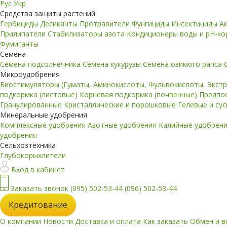
Рус
Укр
Средства защиты растений
Гербициды
Десиканты
Протравители
Фунгициды
Инсектициды
А
Прилипатели
Стабилизаторы азота
Кондиционеры воды и pH-к
Фумиганты
Семена
Семена подсолнечника
Семена кукурузы
Семена озимого рапса
Микроудобрения
Биостимуляторы (Гуматы, Аминокислоты, Фульвокислоты, Экст
подкормка (листовые)
Корневая подкормка (почвенные)
Предпо
Гранулированные
Кристаллические и порошковые
Гелевые и су
Минеральные удобрения
Комплексные удобрения
Азотные удобрения
Калийные удобрен
удобрения
Сельхозтехника
Глубокорыхлители
Вход в кабинет
Заказать звонок
(095) 502-53-44
(096) 502-53-44
Кредитование
О компании
Новости
Доставка и оплата
Как заказать
Обмен и в