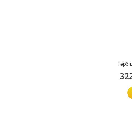
Гербі
32