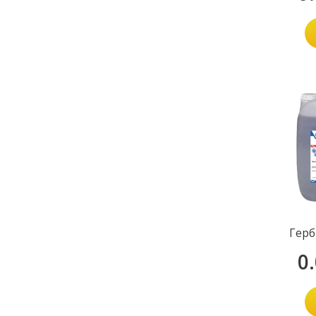
Герб
0