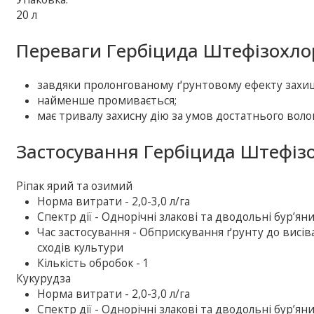
20 л
Переваги Гербіцида Штефізохло
завдяки пролонгованому ґрунтовому ефекту захища
найменше промивається;
має тривалу захисну дію за умов достатнього воло
Застосування Гербіцида Штефіз
Ріпак ярий та озимий
Норма витрати - 2,0-3,0 л/га
Спектр дії - Однорічні злакові та дводольні бур’ян
Час застосування - Обприскування ґрунту до висіван
сходів культури
Кількість обробок - 1
Кукурудза
Норма витрати - 2,0-3,0 л/га
Спектр дії - Однорічні злакові та дводольні бур’ян