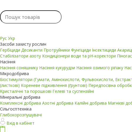
Рус
Укр
Засоби захисту рослин
Гербіциди
Десиканти
Протруйники
Фунгіциди
Інсектициди
Акари
Стабілізатори азоту
Кондиціонери води та pH-коректори
Пінога
Насіння
Насіння соняшнику
Насіння кукурудзи
Насіння озимого ріпаку
Нас
Мікродобрива
Біостимулятори (Гумати, Амінокислоти, Фульвокислоти, Екстра
(листкові)
Кореневе підживлення (ґрунтові)
Передпосівна обробк
Кристалічні та порошкові
Гелеві та суспензійні
Мінеральні добрива
Комплексні добрива
Азотні добрива
Калійні добрива
Магнієві д
Сільгосптехніка
Глибокорозпушувачі
Вхід в кабінет