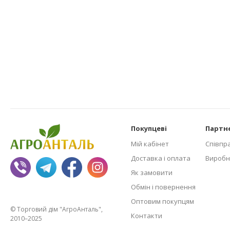
Покупцеві
Партн
Мій кабінет
Співпр
Доставка і оплата
Виробн
Як замовити
Обмін і повернення
Оптовим покупцям
© Торговий дім "АгроАнталь",
Контакти
2010–2025