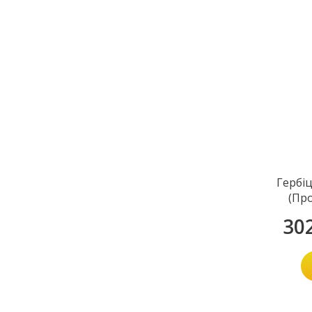
Гербі
(Про
30