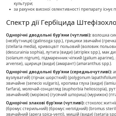
культури;
за рахунок високої селективності препарату існує п
Спектр дії Гербіцида Штефізохло
Однорічні дводольні бур’яни (чутливі):
волошка синя
(незбутниця) (galinsoga spp.), грицики звичайні (гречка
(stellaria media), кривоцвіт польовий (воловик польовий)
(descurainia sophia), лутига (види) (atriplex spp.), мак 
(solanum nigrum), підмаренник чіпкий (galium aparine), 
arvense), щириця (види) (амарант) (amaranthus spp.).
Однорічні дводольні бур’яни (середньочутливі):
ам
вузлуватий) (гірчак шорсткий) (polygonum lapathifoliu
звичайне (senecio vulgaris), кропива глуха (види) (lami
farfara), молочай-сонцегляд (euphorbia helioscopia), рут
звичайний) (моріжок) (гусячий шпориш) (мурижок) (пта
Однорічні злакові бур’яни (чутливі):
cтоколос житній
(бромус стерильний) (бромус неплідний) (bromus sterili
звичайний (apera spica-venti), мишій (види) (setaria sp