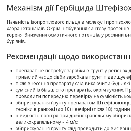
Механізм дії Гербіцида Штефізо
Наявність ізопропілового кільця в молекулі пропізохло
хлорацетанілідів. Окрім інгібування синтезу протеїнів
кореня. Зниження осмотичного потенціалу рослини вн
бур'янів.
Рекомендації щодо використанн
препарат не потребує заробки в ґрунт у регіонах 
тривалий час до сівби заробка в ґрунт підвищує е
після внесення препарату слід виключити будь-які 
сумісний із більшістю препаратів, окрім лужних. 
проводити попередню перевірку на сумісність ком
обприскування ґрунту препаратом
Штефізохлор,
техніки в ранкові (до 10) і вечірні (після 18) годи
швидкість повітря при дрібнокрапельому обприск
великокрапельному – 4 м/с;
обприскування ґрунту слід проводити до висівання, 