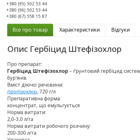
+380 (95) 502 53 44
+380 (96) 502 53 44
+380 (67) 558 15 87
Все про товар
Характеристики
Відгуки
Опис
Гербіцид Штефізохлор
Про препарат:
Гербіцид Штефізохлор
– ґрунтовий гербіцид систем
бур'янів
Вміст діючої речовини:
пропізохлор
, 720 г/л
Препаративна форма:
концентрат, що емульгується
Норма витрати:
2,0-3,0 л/га
Норма витрати робочого розчину:
200-300 л/га
Упаковка: