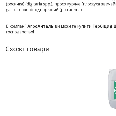
(росичка) (digitaria spp.), просо куряче (плоскуха звичай
galli), тонконіг однорічний (poa annua).
В компанії
АгроАнталь
ви можете купити
Гербіцид 
господарство!
Схожі товари