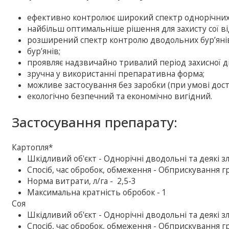
ефективно контролює широкий спектр однорічних дв
найбільш оптимальніше рішення для захисту сої від
розширений спектр контролю дводольних бур’янів,
бур’янів;
проявляє надзвичайно тривалий період захисної ді
зручна у використанні препаративна форма;
можливе застосування без заробки (при умові доста
екологічно безпечний та економічно вигідний.
Застосування препарату:
Картопля*
Шкiдливий об'єкт - Однорічні дводольні та деякі зл
Спосіб, час обробок, обмеження - Обприскування гр
Норма витрати, л/га - 2,5-3
Максимальна кратність обробок - 1
Соя
Шкiдливий об'єкт - Однорічні дводольні та деякі зл
Спосіб, час обробок, обмеження - Обприскування грун