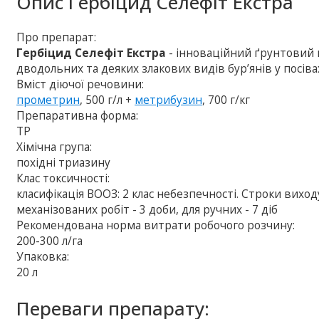
Опис
Гербіцид Селефіт Екстра
Про препарат:
Гербіцид Селефіт Екстра
- інноваційний ґрунтовий 
дводольних та деяких злакових видів бур’янів у посівах
Вміст діючої речовини:
прометрин
, 500 г/л +
метрибузин
, 700 г/кг
Препаративна форма:
ТР
Хімічна група:
похідні триазину
Клас токсичності:
класифікація ВООЗ: 2 клас небезпечності. Строки вихо
механізованих робіт - 3 доби, для ручних - 7 діб
Рекомендована норма витрати робочого розчину:
200-300 л/га
Упаковка:
20 л
Переваги препарату: