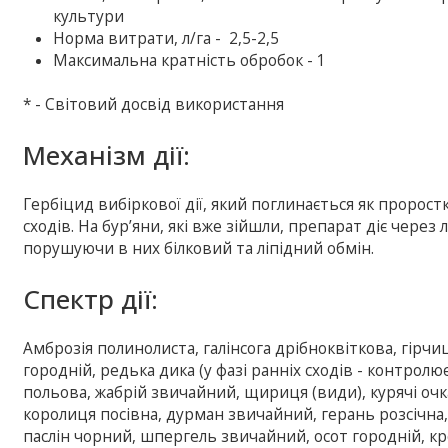
культури
Норма витрати, л/га - 2,5-2,5
Максимальна кратність обробок - 1
* - Свiтовий досвiд використання
Механiзм дії:
Гербіцид вибіркової дії, який поглинається як пророст
сходів. На бур’яни, які вже зійшли, препарат діє чере
порушуючи в них білковий та ліпідний обмін.
Спектр дії:
Амброзія полинолиста, галінсога дрібноквіткова, гірчи
городній, редька дика (у фазі ранніх сходів - контролю
польова, жабрій звичайний, щириця (види), курячі очка
королиця посівна, дурман звичайний, герань розсічна,
паслін чорний, шпергель звичайний, осот городній, кр