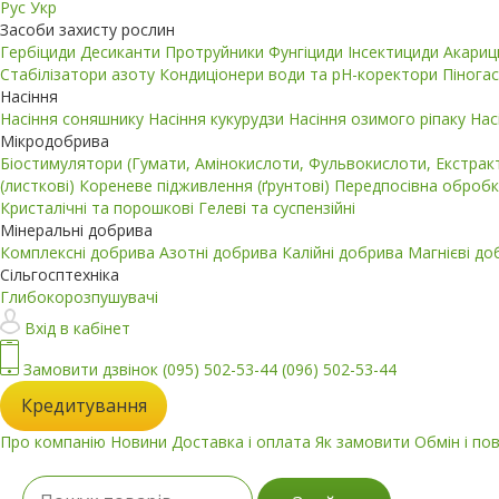
Рус
Укр
Засоби захисту рослин
Гербіциди
Десиканти
Протруйники
Фунгіциди
Інсектициди
Акари
Стабілізатори азоту
Кондиціонери води та pH-коректори
Пінога
Насіння
Насіння соняшнику
Насіння кукурудзи
Насіння озимого ріпаку
Нас
Мікродобрива
Біостимулятори (Гумати, Амінокислоти, Фульвокислоти, Екстра
(листкові)
Кореневе підживлення (ґрунтові)
Передпосівна обробк
Кристалічні та порошкові
Гелеві та суспензійні
Мінеральні добрива
Комплексні добрива
Азотні добрива
Калійні добрива
Магнієві д
Сільгосптехніка
Глибокорозпушувачі
Вхід в кабінет
Замовити дзвінок
(095) 502-53-44
(096) 502-53-44
Кредитування
Про компанію
Новини
Доставка і оплата
Як замовити
Обмін і по