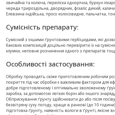
звичайна та колюча, переліска однорічна, буркун ліка
череда трироздільна, дворядник, фізаліс дикий, калачи
Елевзина індійська, просо колосовидне, пальчатка, тон
Сумісність препарату:
Сумісний з іншими ґрунтовими гербіцидами, які дозв
бакових композицій доцільно перевірити їх на сумісніс
клумки, неповне розчинення одного з препаратів тощо)
Особливостi застосування:
Обробку проводять свіже приготовленим робочим роз
покриття під час обробки є важливим фактором для еф
добре підготовленому і оптимально зволоженому ґрунт
заробка, за допомогою легких борін або іншого знарядд
Обприскування ґрунту здійснювати до або після посів
безвітряну суху погоду, краще в ранкові (до 10 години)
підготовка ґрунту, наявність вологи в ґрунті, якісне