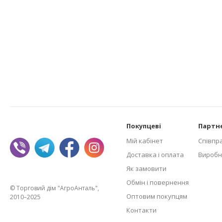
Покупцеві
Партн
Мій кабінет
Співпр
Доставка і оплата
Виробн
Як замовити
Обмін і повернення
© Торговий дім "АгроАнталь",
Оптовим покупцям
2010–2025
Контакти