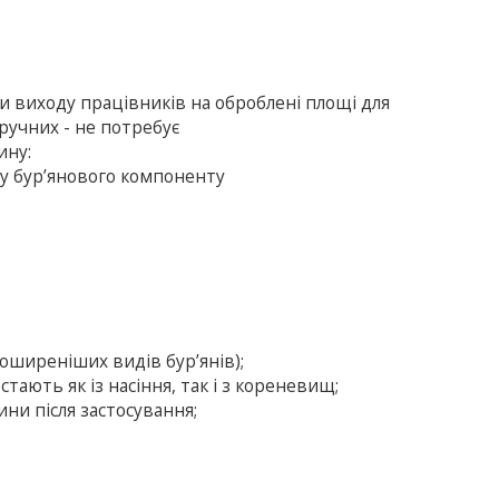
ки виходу працівників на оброблені площі для
ручних - не потребує
ину:
аду бур’янового компоненту
оширеніших видів бур’янів);
стають як із насіння, так і з кореневищ;
ини після застосування;
;