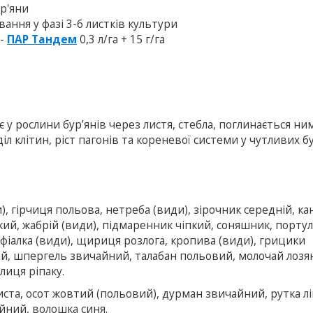
ур'яни
вання у фазі 3-6 листків культури
 -
ПАР Тандем
0,3 л/га + 15 г/га
у рослини бур’янів через листя, стебла, поглинається ним
л клітин, ріст пагонів та кореневої системи у чутливих бу
и), гірчиця польова, нетреба (види), зірочник середній, к
икий, жабрій (види), підмаренник чіпкий, соняшник, порту
 фіалка (види), щириця розлога, кропива (види), грицики
ий, шпергель звичайний, талабан польовий, молочай лозя
лиця ріпаку.
ста, осот жовтий (польовий), дурман звичайний, рутка лі
йний, волошка синя.