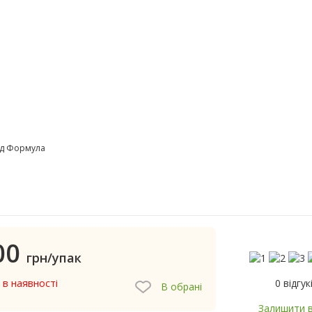
ид Формула
00
грн/упак
0 відгук
 в наявності
В обрані
Залишити в