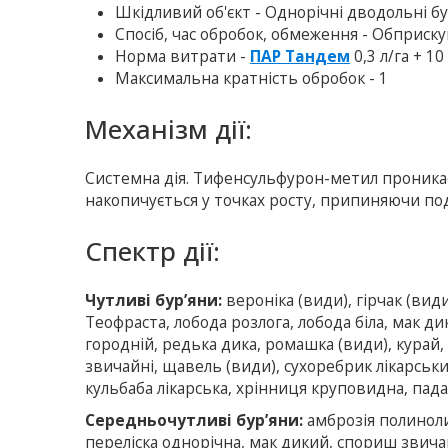
Шкiдливий об'єкт - Однорічні дводольні б
Спосіб, час обробок, обмеження - Обприску
Норма витрати -
ПАР Тандем
0,3 л/га + 10
Максимальна кратність обробок - 1
Механiзм дії:
Системна дія. Тифенсульфурон-метил проникає 
накопичується у точках росту, припиняючи поді
Спектр дії:
Чутливі бур’яни:
вероніка (види), гірчак (вид
Теофраста, лобода розлога, лобода біла, мак д
городній, редька дика, ромашка (види), курай,
звичайні, щавель (види), сухоребрик лікарськ
кульбаба лікарська, хрінниця круповидна, пада
Середньочутливі бур’яни:
амброзія полиноли
переліска однорічна, мак дикий, спориш звича