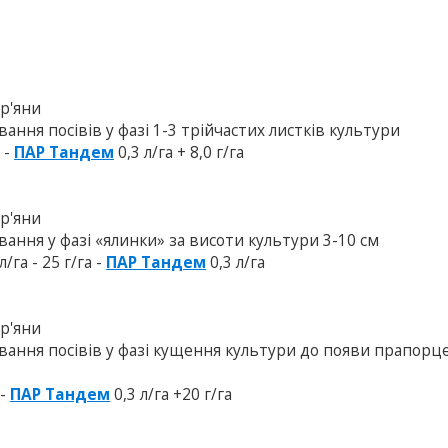
ур'яни
ання посівів у фазі 1-3 трійчастих листків культури
0 -
ПАР Тандем
0,3 л/га + 8,0 г/га
ур'яни
вання у фазі «ялинки» за висоти культури 3-10 см
л/га - 25 г/га -
ПАР Тандем
0,3 л/га
ур'яни
ування посівів у фазі кущення культури до появи прапорц
 -
ПАР Тандем
0,3 л/га +20 г/га