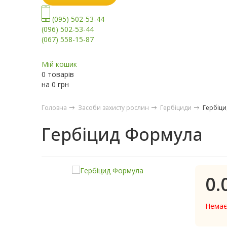
(095) 502-53-44
(096) 502-53-44
(067) 558-15-87
Мій кошик
0 товарів
на
0
грн
Головна
Засоби захисту рослин
Гербіциди
Гербіц
Гербіцид Формула
0.
Немає