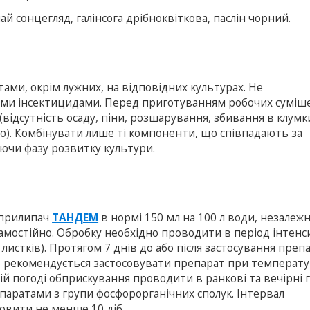
ай сонцегляд, галінсога дрібноквіткова, паслін чорний.
ами, окрім лужних, на відповідних культурах. Не
ими інсектицидами. Перед приготуванням робочих суміш
відсутність осаду, піни, розшарування, збивання в клумк
). Комбінувати лише ті компоненти, що співпадають за
чи фазу розвитку культури.
 прилипач
ТАНДЕМ
в нормі 150 мл на 100 л води, незалежн
самостійно. Обробку необхідно проводити в період інтен
4 листків). Протягом 7 днів до або після застосування преп
е рекомендується застосовувати препарат при температу
ній погоді обприскування проводити в ранкові та вечірні 
паратами з групи фосфорорганічних сполук. Інтервал
овити не менше 10 діб.