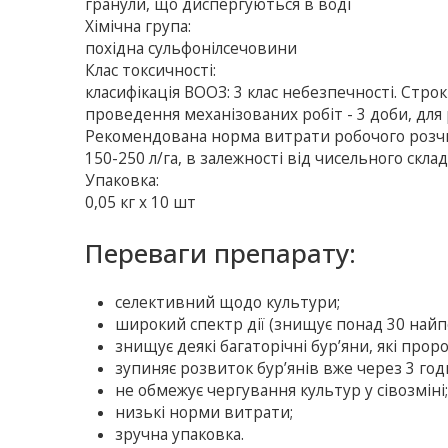
гранули, що диспергуються в воді
Хімічна група:
похідна сульфонілсечовини
Клас токсичності:
класифікація ВООЗ: 3 клас небезпечності. Стро
проведення механізованих робіт - 3 доби, для 
Рекомендована норма витрати робочого розч
150-250 л/га, в залежності від чисельного скл
Упаковка:
0,05 кг х 10 шт
Переваги препарату:
cелективний щодо культури;
широкий спектр дії (знищує понад 30 найп
знищує деякі багаторічні бур’яни, які проро
зупиняє розвиток бур’янів вже через 3 год
не обмежує чергування культур у сівозміні
низькі норми витрати;
зручна упаковка.