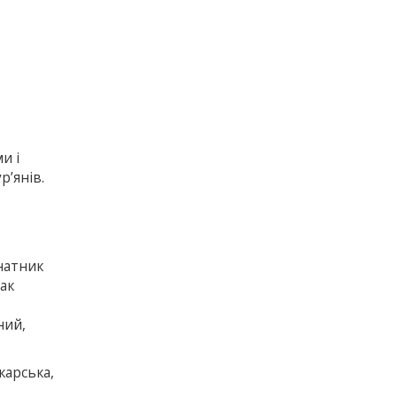
и і
р’янів.
анатник
лак
ний,
карська,