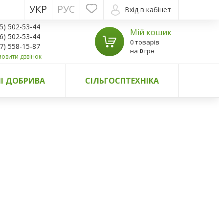
УКР
РУС
Вхід в кабінет
5) 502-53-44
Мій кошик
6) 502-53-44
0 товарів
7) 558-15-87
на
0
грн
овити дзвінок
І ДОБРИВА
СІЛЬГОСПТЕХНІКА