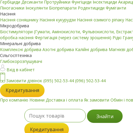
Гербіциди
Десиканти
Протруйники
Фунгіциди
Інсектициди
Акари
Піногасники
Інокулянти
Біопрепарати
Родентициди
Фуміганти
Насіння
Насіння соняшнику
Насіння кукурудзи
Насіння озимого ріпаку
Нас
Мікродобрива
Біостимулятори (Гумати, Амінокислоти, Фульвокислоти, Екстра
обробка насіння
Фертигація (через систему зрошення)
Рідкі
Гран
Мінеральні добрива
Комплексні добрива
Азотні добрива
Калійні добрива
Магнієві д
Сільгосптехніка
Глибокорозпушувачі
Вхід в кабінет
Замовити дзвінок
(095) 502-53-44
(096) 502-53-44
Кредитування
Про компанію
Новини
Доставка і оплата
Як замовити
Обмін і по
Знайти
Кредитування