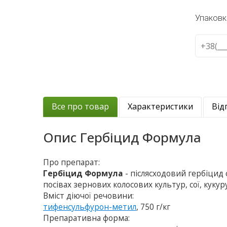
Упаковк
Все про товар
Характеристики
Від
Опис
Гербіцид Формула
Про препарат:
Гербіцид Формула
- післясходовий гербіцид
посівах зернових колосових культур, сої, кукур
Вміст діючої речовини:
тифенсульфурон-метил
, 750 г/кг
Препаративна форма: