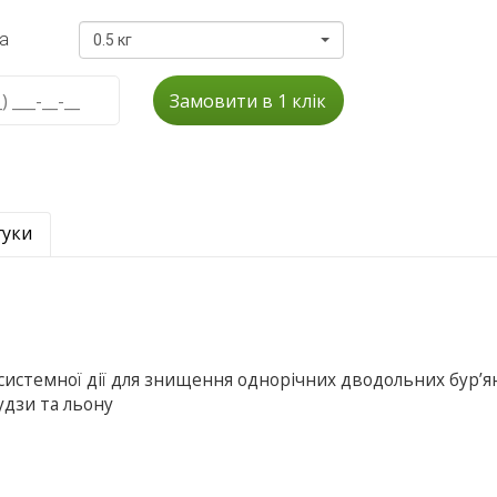
а
0.5 кг
Замовити в 1 клік
гуки
 системної дії для знищення однорічних дводольних бур’ян
удзи та льону