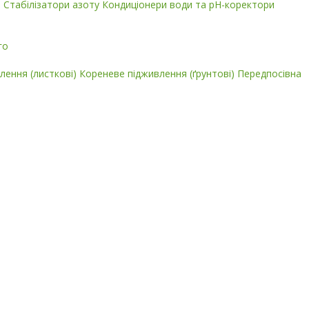
і
Стабілізатори азоту
Кондиціонери води та pH-коректори
го
лення (листкові)
Кореневе підживлення (ґрунтові)
Передпосівна