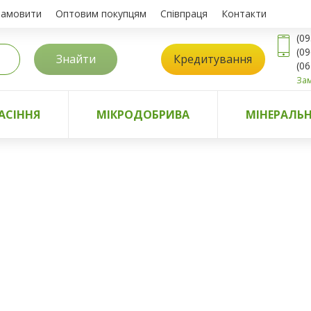
замовити
Оптовим покупцям
Співпраця
Контакти
(09
(09
Знайти
Кредитування
(06
Зам
АСІННЯ
МІКРОДОБРИВА
МІНЕРАЛЬН