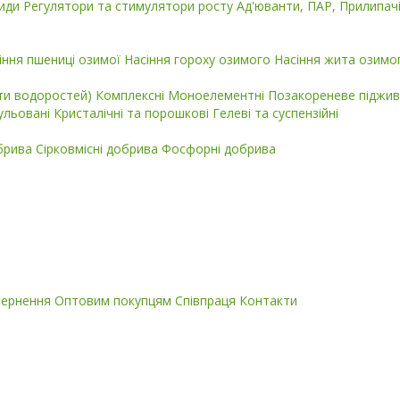
циди
Регулятори та стимулятори росту
Ад'юванти, ПАР, Прилипач
іння пшениці озимої
Насіння гороху озимого
Насіння жита озимо
кти водоростей)
Комплексні
Моноелементні
Позакореневе піджив
ульовані
Кристалічні та порошкові
Гелеві та суспензійні
обрива
Сірковмісні добрива
Фосфорні добрива
вернення
Оптовим покупцям
Співпраця
Контакти