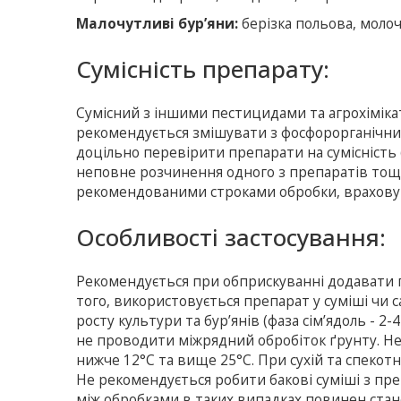
Малочутливі бур’яни:
берізка польова, молоч
Сумісність препарату:
Сумісний з іншими пестицидами та агрохімікат
рекомендується змішувати з фосфорорганічн
доцільно перевірити препарати на сумісність (
неповне розчинення одного з препаратів тощо
рекомендованими строками обробки, враховую
Особливостi застосування:
Рекомендується при обприскуванні додавати
того, використовується препарат у суміші чи 
росту культури та бур’янів (фаза сім’ядоль - 2-
не проводити міжрядний обробіток ґрунту. Н
нижче 12°С та вище 25°С. При сухій та спекот
Не рекомендується робити бакові суміші з пре
між обробками в таких випадках повинен стан