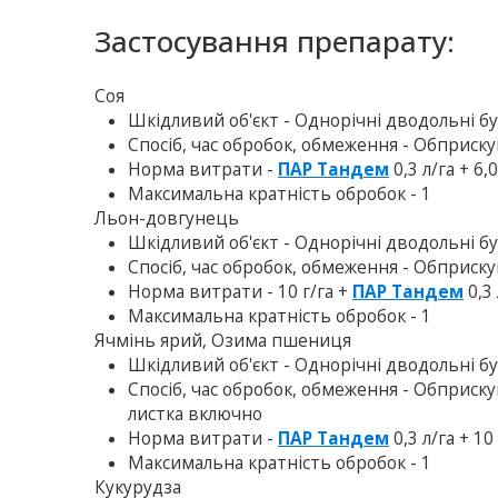
Застосування препарату:
Соя
Шкiдливий об'єкт - Однорічні дводольні б
Спосіб, час обробок, обмеження - Обприскув
Норма витрати -
ПАР Тандем
0,3 л/га + 6,
Максимальна кратність обробок - 1
Льон-довгунець
Шкiдливий об'єкт - Однорічні дводольні б
Спосіб, час обробок, обмеження - Обприску
Норма витрати - 10 г/га +
ПАР Тандем
0,3 
Максимальна кратність обробок - 1
Ячмінь ярий, Озима пшениця
Шкiдливий об'єкт - Однорічні дводольні б
Спосіб, час обробок, обмеження - Обприск
листка включно
Норма витрати -
ПАР Тандем
0,3 л/га + 10
Максимальна кратність обробок - 1
Кукурудза