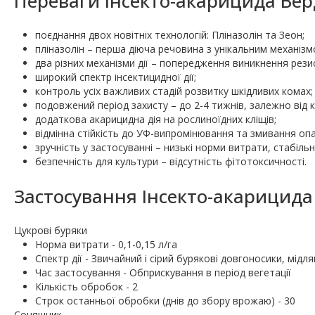
Переваги Інсекто-акарицида Верд
поєднання двох новітніх технологій: Пліназолін та Зеон;
пліназолін – перша діюча речовина з унікальним механізмо
два різних механізми дії – попередження виникнення рези
широкий спектр інсектицидної дії;
контроль усіх важливих стадій розвитку шкідливих комах;
подовжений період захисту – до 2-4 тижнів, залежно від к
додаткова акарицидна дія на рослиноїдних кліщів;
відмінна стійкість до УФ-випромінювання та змивання оп
зручність у застосуванні – низькі норми витрати, стабільн
безпечність для культури – відсутність фітотоксичності.
Застосування Інсекто-акарицида 
Цукрові буряки
Норма витрати - 0,1-0,15 л/га
Спектр дії - Звичайний і сірий бурякові довгоносики, мідля
Час застосування - Обприскування в період вегетації
Кількість обробок - 2
Строк останньої обробки (днів до збору врожаю) - 30
Соняшник