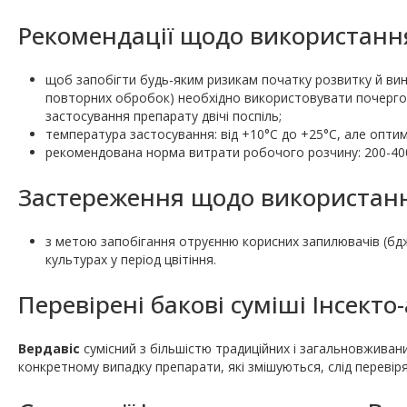
Рекомендації щодо використання
щоб запобігти будь-яким ризикам початку розвитку й вин
повторних обробок) необхідно використовувати почергово 
застосування препарату двічі поспіль;
температура застосування: від +10°С до +25°С, але опт
рекомендована норма витрати робочого розчину: 200-400 
Застереження щодо використання
з метою запобігання отруєнню корисних запилювачів (б
культурах у період цвітіння.
Перевірені бакові суміші Інсекто
Вердавіс
сумісний з більшістю традиційних і загальновживани
конкретному випадку препарати, які змішуються, слід перевіря