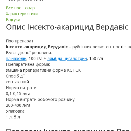
Все про товар
Характеристики
Відгуки
Опис
Інсекто-акарицид Вердавіс
Про препарат:
Інсекто-акарицид Вердавіс
– руйнівник резистентності з
Вміст діючої речовини:
пліназолін
, 100 г/л +
лямбда-цигалотрин
, 150 г/л
Препаративна форма:
змішана препаративна форма КС і СК
Спосіб дії:
контактний
Норма витрати:
0,1-0,15 л/га
Норма витрати робочого розчину:
200-400 л/га
Упаковка:
1 л, 5 л