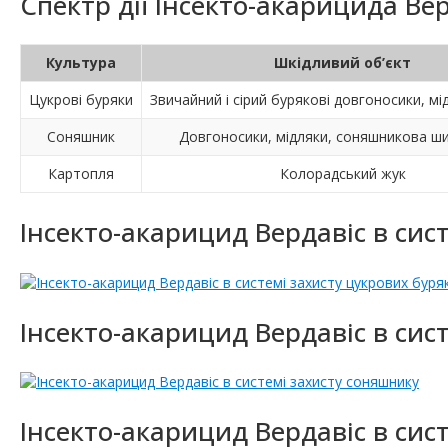
Спектр дії Інсекто-акарицида Вер
Культура
Шкідливий об’єкт
Цукрові буряки
Звичайний і сірий бурякові довгоносики, мі
Соняшник
Довгоносики, мідляки, соняшникова ш
Картопля
Колорадський жук
Інсекто-акарицид Вердавіс в сист
Інсекто-акарицид Вердавіс в сис
Інсекто-акарицид Вердавіс в сист