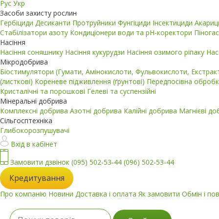
Рус
Укр
Засоби захисту рослин
Гербіциди
Десиканти
Протруйники
Фунгіциди
Інсектициди
Акари
Стабілізатори азоту
Кондиціонери води та pH-коректори
Пінога
Насіння
Насіння соняшнику
Насіння кукурудзи
Насіння озимого ріпаку
Нас
Мікродобрива
Біостимулятори (Гумати, Амінокислоти, Фульвокислоти, Екстра
(листкові)
Кореневе підживлення (ґрунтові)
Передпосівна обробк
Кристалічні та порошкові
Гелеві та суспензійні
Мінеральні добрива
Комплексні добрива
Азотні добрива
Калійні добрива
Магнієві д
Сільгосптехніка
Глибокорозпушувачі
Вхід в кабінет
Замовити дзвінок
(095) 502-53-44
(096) 502-53-44
Кредитування
Про компанію
Новини
Доставка і оплата
Як замовити
Обмін і по