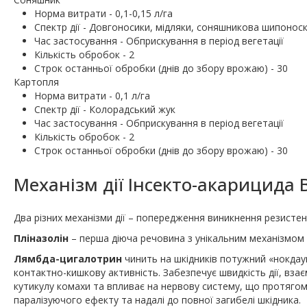
Норма витрати - 0,1-0,15 л/га
Спектр дії - Довгоносики, мідляки, соняшникова шипонос
Час застосування - Обприскування в період вегетації
Кількість обробок - 2
Строк останньої обробки (днів до збору врожаю) - 30
Картопля
Норма витрати - 0,1 л/га
Спектр дії - Колорадський жук
Час застосування - Обприскування в період вегетації
Кількість обробок - 2
Строк останньої обробки (днів до збору врожаю) - 30
Механізм дії Інсекто-акарицида В
Два різних механізми дії – попередження виникнення резистен
Пліназолін
– перша діюча речовина з унікальним механізмом д
Лямбда-цигалотрин
чинить на шкідників потужний «нокдаун
контактно-кишкову активність. Забезпечує швидкість дії, вз
кутикулу комахи та впливає на нервову систему, що протягом
паралізуючого ефекту та надалі до повної загибелі шкідника.