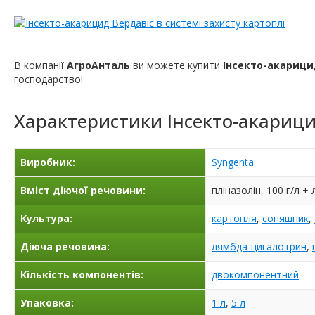
В компанії
АгроАнталь
ви можете купити
Інсекто-акарици
господарство!
Характеристики
Інсекто-акарици
Виробник:
Syngenta
Вміст діючої речовини:
пліназолін, 100 г/л +
Культура:
картопля
,
соняшник
,
Діюча речовина:
лямбда-цигалотрин
,
Кількість компонентів:
двокомпонентний
Упаковка:
1 л
,
5 л