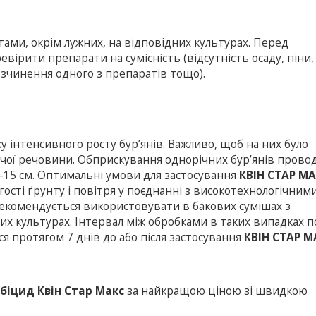
ами, окрім лужних, на відповідних культурах. Перед
ірити препарати на сумісність (відсутність осаду, піни,
зчинення одного з препаратів тощо).
 інтенсивного росту бур’янів. Важливо, щоб на них було
чої речовини. Обприскування однорічних бур’янів прово
10-15 см. Оптимальні умови для застосування
КВІН СТАР М
гості ґрунту і повітря у поєднанні з високотехнологічним
екомендується використовувати в бакових сумішах з
х культурах. Інтервал між обробками в таких випадках 
я протягом 7 днів до або після застосування
КВІН СТАР М
біцид Квін Стар Макс
за найкращою ціною зі швидкою