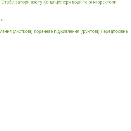
і
Стабілізатори азоту
Кондиціонери води та pH-коректори
го
лення (листкові)
Кореневе підживлення (ґрунтові)
Передпосівна