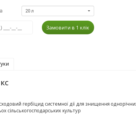
а
20 л
Замовити в 1 клік
гуки
акс
ясходовий гербіцид системної дії для знищення однорічни
тьох сільськогосподарських культур