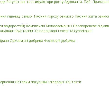
циди
Регулятори та стимулятори росту
Ад'юванти, ПАР, Прилипач
іння пшениці озимої
Насіння гороху озимого
Насіння жита озимо
кти водоростей)
Комплексні
Моноелементні
Позакореневе піджив
ульовані
Кристалічні та порошкові
Гелеві та суспензійні
обрива
Сірковмісні добрива
Фосфорні добрива
вернення
Оптовим покупцям
Співпраця
Контакти