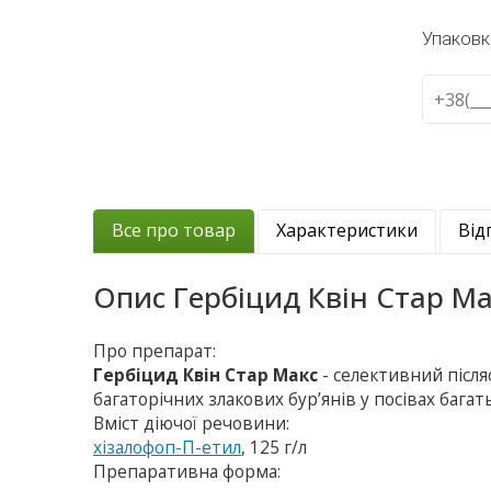
Упаковк
Все про товар
Характеристики
Від
Опис
Гербіцид Квін Стар М
Про препарат:
Гербіцид Квін Стар Макс
- селективний післ
багаторічних злакових бур’янів у посівах бага
Вміст діючої речовини:
хізалофоп-П-етил
, 125 г/л
Препаративна форма: