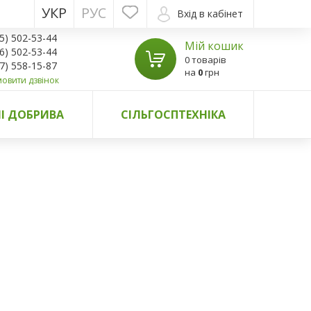
УКР
РУС
Вхід в кабінет
5) 502-53-44
Мій кошик
6) 502-53-44
0 товарів
7) 558-15-87
на
0
грн
овити дзвінок
І ДОБРИВА
СІЛЬГОСПТЕХНІКА