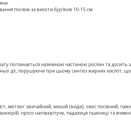
'яни
ання посівів за висоти бур'янів 10-15 см
арату поглинається наземною частиною рослин та досить
дньої дії, порушуючи при цьому синтез жирних кислот, щ
віст, метлюг звичайний, мишій (види), овес посівний, паж
винорій, просо напівквітуче, падалиця пшениці та ячмен