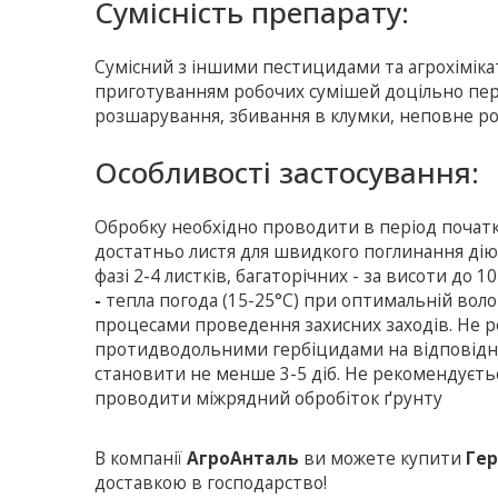
Сумісність препарату:
Сумісний з іншими пестицидами та агрохімікат
приготуванням робочих сумішей доцільно перев
розшарування, збивання в клумки, неповне ро
Особливостi застосування:
Обробку необхідно проводити в період початку
достатньо листя для швидкого поглинання дію
фазі 2-4 листків, багаторічних - за висоти до 
-
тепла погода (15-25°С) при оптимальній воло
процесами проведення захисних заходів. Не р
протидводольними гербіцидами на відповідни
становити не менше 3-5 діб. Не рекомендуєтьс
проводити міжрядний обробіток ґрунту
В компанії
АгроАнталь
ви можете купити
Гер
доставкою в господарство!