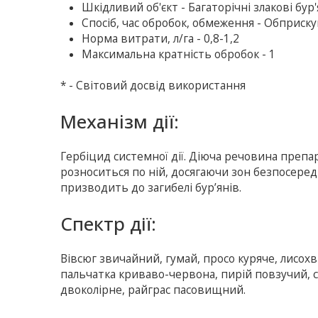
Шкiдливий об'єкт - Багаторічні злакові бур
Спосіб, час обробок, обмеження - Обприскув
Норма витрати, л/га - 0,8-1,2
Максимальна кратність обробок - 1
* - Свiтовий досвiд використання
Механiзм дії:
Гербіцид системної дії. Діюча речовина преп
розноситься по ній, досягаючи зон безпосере
призводить до загибелі бур’янів.
Спектр дії:
Вівсюг звичайний, гумай, просо куряче, лисох
пальчатка криваво-червона, пирій повзучий, с
двоколірне, райграс пасовищний.