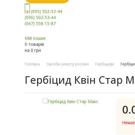
(095) 502-53-44
(096) 502-53-44
(067) 558-15-87
Мій кошик
0 товарів
на
0
грн
Головна
Засоби захисту рослин
Гербіциди
Гербіци
Гербіцид Квін Стар 
0.
Немає