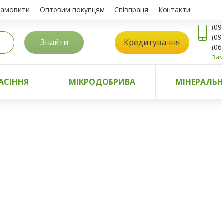
замовити
Оптовим покупцям
Співпраця
Контакти
(09
(09
Знайти
Кредитування
(06
Зам
АСІННЯ
МІКРОДОБРИВА
МІНЕРАЛЬН