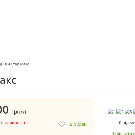
д Квін Стар Макс
Макс
00
грн/л
0 відгук
 в наявності
В обрані
Залишити в