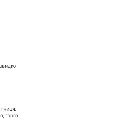
 швидко
о
итниця,
ю, сорго