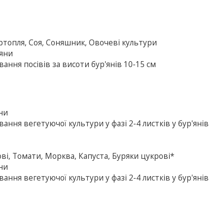
Картопля, Соя, Соняшник, Овочеві культури
'яни
ання посівів за висоти бур'янів 10-15 см
яни
ання вегетуючої культури у фазі 2-4 листків у бур'янів
ві, Томати, Морква, Капуста, Буряки цукрові*
яни
ання вегетуючої культури у фазі 2-4 листків у бур'янів