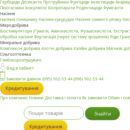
Гербіциди
Десиканти
Протруйники
Фунгіциди
Інсектициди
Акари
Піногасники
Інокулянти
Біопрепарати
Родентициди
Фуміганти
Насіння
Насіння соняшнику
Насіння кукурудзи
Насіння озимого ріпаку
Нас
Мікродобрива
Біостимулятори (Гумати, Амінокислоти, Фульвокислоти, Екстра
обробка насіння
Фертигація (через систему зрошення)
Рідкі
Гран
Мінеральні добрива
Комплексні добрива
Азотні добрива
Калійні добрива
Магнієві д
Сільгосптехніка
Глибокорозпушувачі
Вхід в кабінет
Замовити дзвінок
(095) 502-53-44
(096) 502-53-44
Кредитування
Про компанію
Новини
Доставка і оплата
Як замовити
Обмін і по
Знайти
Кредитування