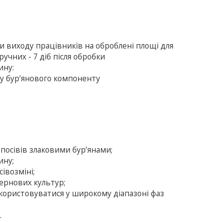
ки виходу працівників на оброблені площі для
учних - 7 діб після обробки
ину:
аду бур’янового компоненту
посівів злаковими бур’янами;
ину;
сівозміні;
ернових культур;
користовуватися у широкому діапазоні фаз
.