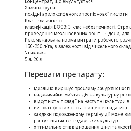
концентрат, що емульгується
Хімічна група:
похідні арилоксифеноксипропіонової кислоти
Клас токсичності:
класифікація ВООЗ: 3 клас небезпечності. Стро
проведення механізованих робіт - 3 доби, для р
Рекомендована норма витрати робочого розч
150-250 л/га, в залежності від чисельного скл
Упаковка:
5 л, 20 л
Переваги препарату:
ідеально вирішує проблему забур’яненості 
надзвичайно «м’яка» дія на культурну росл
відсутність післядії на наступні культури в 
висока ефективність знищення падалиці з
завдяки подовженому терміну дії може ви
росту сільськогосподарських культур;
оптимальне співвідношення ціни та якості