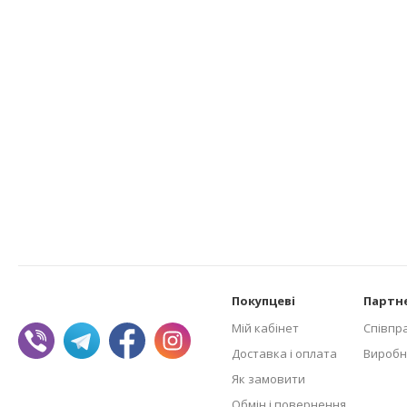
Покупцеві
Партн
Мій кабінет
Співпр
Доставка і оплата
Виробн
Як замовити
Обмін і повернення