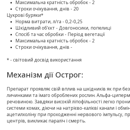
Максимальна кратність обробок - 2
Строки очікування, днів - 20
Цукрові буряки*
Норма витрати, л/га - 0,2-0,25
Шкідливий об'єкт - Довгоносики, попелиці
Спосіб та час обробки - Період вегетації
Максимальна кратність обробок - 2
Строки очікування, днів -
* - світовий досвід використання
Механізм дії Острог:
Препарат проявляє свій вплив на шкідників як при без
личинками та імаго оброблених рослин. Альфа-циперме
речовиною. Завдяки високій ліпофільності легко прон
системи комах, діючи на натрієво-калієві канали і об
ацетилхоліну при проходженні нервового імпульсу, 
центрів, викликає параліч і смерть.