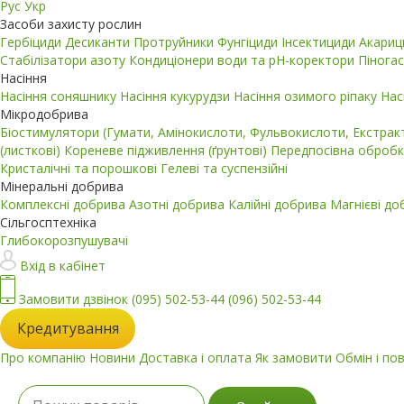
Рус
Укр
Засоби захисту рослин
Гербіциди
Десиканти
Протруйники
Фунгіциди
Інсектициди
Акари
Стабілізатори азоту
Кондиціонери води та pH-коректори
Пінога
Насіння
Насіння соняшнику
Насіння кукурудзи
Насіння озимого ріпаку
Нас
Мікродобрива
Біостимулятори (Гумати, Амінокислоти, Фульвокислоти, Екстра
(листкові)
Кореневе підживлення (ґрунтові)
Передпосівна обробк
Кристалічні та порошкові
Гелеві та суспензійні
Мінеральні добрива
Комплексні добрива
Азотні добрива
Калійні добрива
Магнієві д
Сільгосптехніка
Глибокорозпушувачі
Вхід в кабінет
Замовити дзвінок
(095) 502-53-44
(096) 502-53-44
Кредитування
Про компанію
Новини
Доставка і оплата
Як замовити
Обмін і по