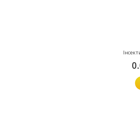
Інсект
0