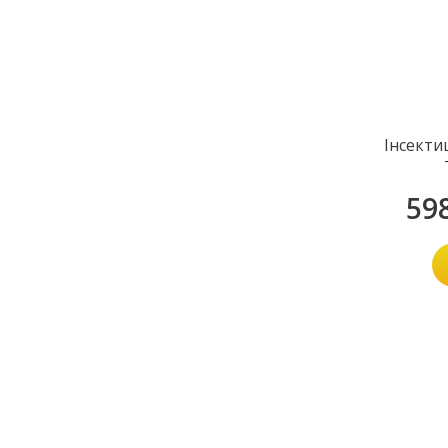
Інсекти
59