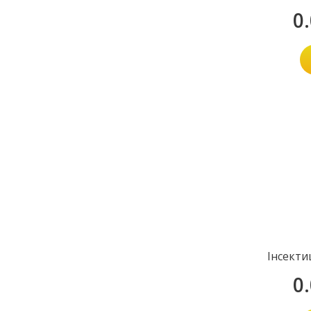
0
Інсекти
0