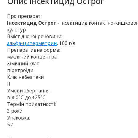
Опис
Інсектицид Острог
Про препарат:
Інсектицид Острог
- інсектицид контактно-кишкової 
культур
Вміст діючої речовини:
альфа-циперметрин
, 100 г/л
Препаративна форма:
масляний концентрат
Хімічний клас:
піретроїди
Клас небезпеки:
ІІ
Умови зберігання:
від 0°С до +25°С
Термін придатності:
3 роки
Упаковка:
5 л