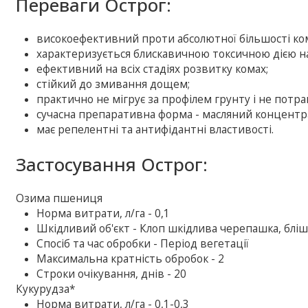
Переваги Острог:
високоефективний проти абсолютної більшості ко
характеризується блискавичною токсичною дією на
ефективний на всіх стадіях розвитку комах;
стійкий до змивання дощем;
практично не мігрує за профілем грунту і не потра
сучасна препаративна форма - масляний концентр
має репелентні та антифідантні властивості.
Застосування Острог:
Озима пшениця
Норма витрати, л/га - 0,1
Шкідливий об'єкт - Клоп шкідлива черепашка, блішк
Спосіб та час обробки - Період вегетації
Максимальна кратність обробок - 2
Строки очікування, днів - 20
Кукурудза*
Норма витрати, л/га - 0,1-0,3