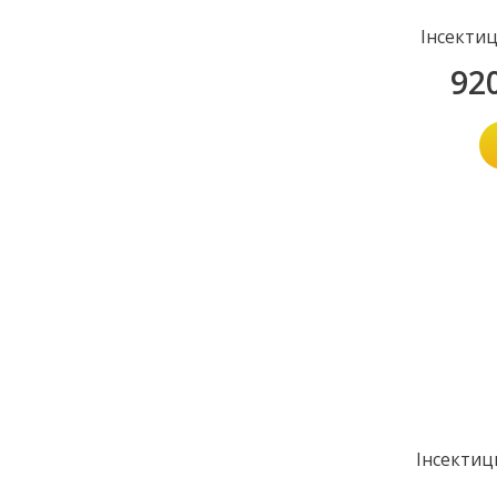
Інсектиц
92
Інсектиц