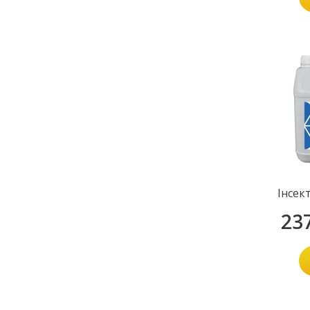
Інсек
23