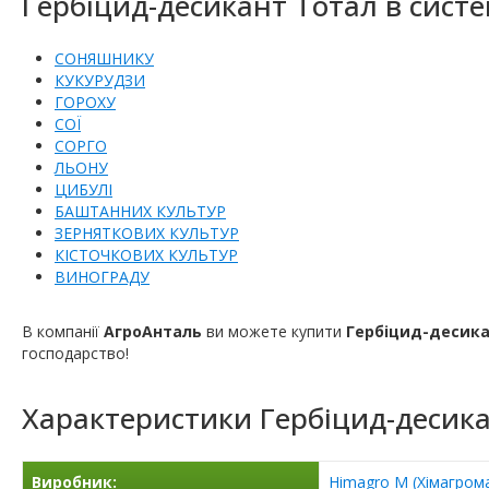
Гербіцид-десикант Тотал в систе
СОНЯШНИКУ
КУКУРУДЗИ
ГОРОХУ
СОЇ
СОРГО
ЛЬОНУ
ЦИБУЛІ
БАШТАННИХ КУЛЬТУР
ЗЕРНЯТКОВИХ КУЛЬТУР
КІСТОЧКОВИХ КУЛЬТУР
ВИНОГРАДУ
В компанії
АгроАнталь
ви можете купити
Гербіцид-десик
господарство!
Характеристики
Гербіцид-десик
Виробник:
Himagro M (Хімагром