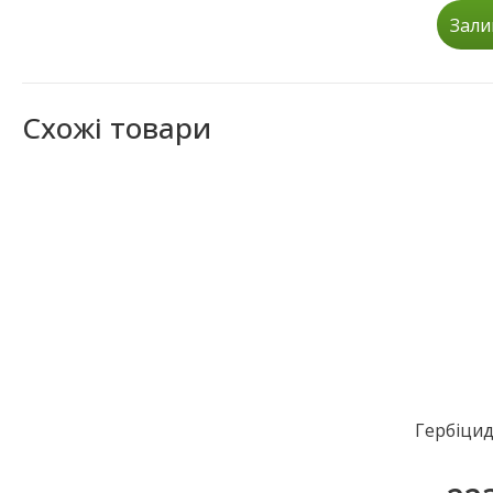
Зали
Схожі товари
Гербіцид