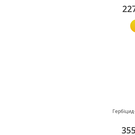
22
Гербіцид
35