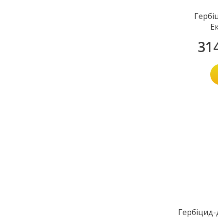
Гербі
Е
31
Гербіцид-