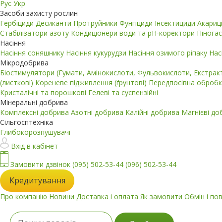
Рус
Укр
Засоби захисту рослин
Гербіциди
Десиканти
Протруйники
Фунгіциди
Інсектициди
Акари
Стабілізатори азоту
Кондиціонери води та pH-коректори
Пінога
Насіння
Насіння соняшнику
Насіння кукурудзи
Насіння озимого ріпаку
Нас
Мікродобрива
Біостимулятори (Гумати, Амінокислоти, Фульвокислоти, Екстра
(листкові)
Кореневе підживлення (ґрунтові)
Передпосівна обробк
Кристалічні та порошкові
Гелеві та суспензійні
Мінеральні добрива
Комплексні добрива
Азотні добрива
Калійні добрива
Магнієві д
Сільгосптехніка
Глибокорозпушувачі
Вхід в кабінет
Замовити дзвінок
(095) 502-53-44
(096) 502-53-44
Кредитування
Про компанію
Новини
Доставка і оплата
Як замовити
Обмін і по