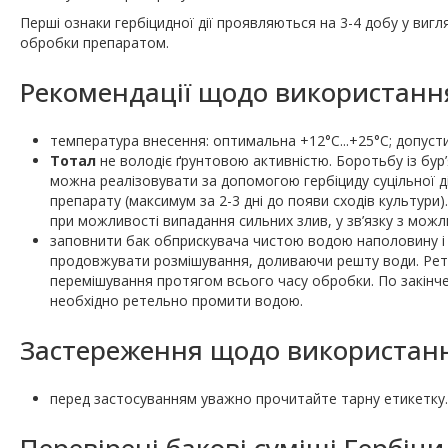
Перші ознаки гербіцидної дії проявляються на 3-4 добу у вигл
обробки препаратом.
Рекомендації щодо використанн
температура внесення: оптимальна +12°С...+25°С; допусти
Тотал
не володіє ґрунтовою активністю. Боротьбу із бур’ян
можна реалізовувати за допомогою гербіциду суцільної 
препарату (максимум за 2-3 дні до появи сходів культури
при можливості випадання сильних злив, у зв’язку з можл
заповнити бак обприскувача чистою водою наполовину і у
продовжувати розмішування, доливаючи решту води. Рет
перемішування протягом всього часу обробки. По закінче
необхідно ретельно промити водою.
Застереження щодо використанн
перед застосуванням уважно прочитайте тарну етикетку.