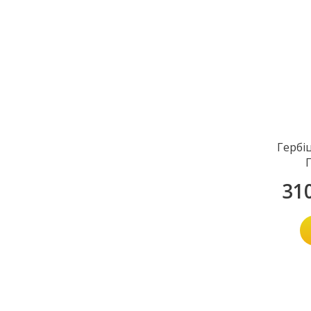
Гербі
31