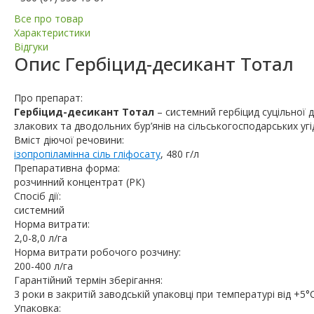
Все про товар
Характеристики
Відгуки
Опис
Гербіцид-десикант Тотал
Про препарат:
Гербіцид-десикант Тотал
– системний гербіцид суцільної 
злакових та дводольних бур’янів на сільськогосподарських угі
Вміст діючої речовини:
ізопропіламінна сіль гліфосату
, 480 г/л
Препаративна форма:
розчинний концентрат (РК)
Спосіб дії:
системний
Норма витрати:
2,0-8,0 л/га
Норма витрати робочого розчину:
200-400 л/га
Гарантійний термін зберігання:
3 роки в закритій заводській упаковці при температурі від +5°
Упаковка: