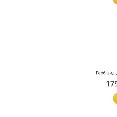
Гербіцид-
17