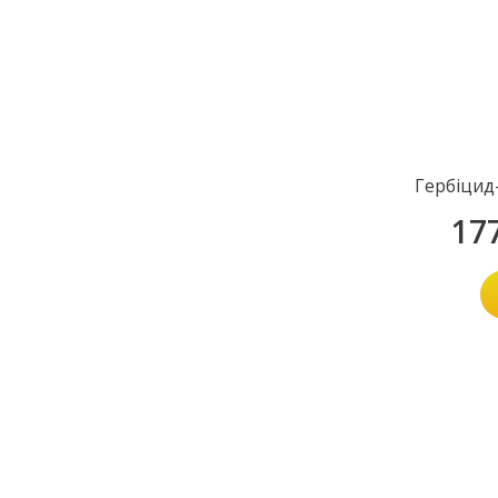
Гербіцид
17