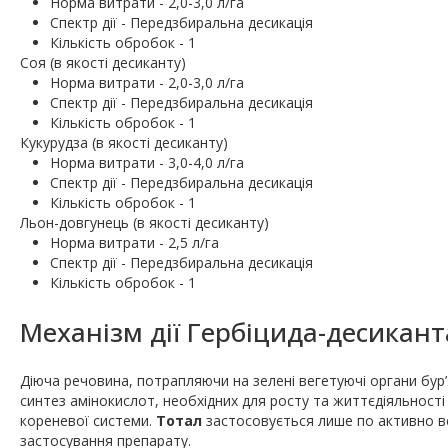
Норма витрати - 2,0-3,0 л/га
Спектр дії - Передзбиральна десикація
Кількість обробок - 1
Соя (в якості десиканту)
Норма витрати - 2,0-3,0 л/га
Спектр дії - Передзбиральна десикація
Кількість обробок - 1
Кукурудза (в якості десиканту)
Норма витрати - 3,0-4,0 л/га
Спектр дії - Передзбиральна десикація
Кількість обробок - 1
Льон-довгунець (в якості десиканту)
Норма витрати - 2,5 л/га
Спектр дії - Передзбиральна десикація
Кількість обробок - 1
Механізм дії Гербіцида-десикант
Діюча речовина, потрапляючи на зелені вегетуючі органи бур
синтез амінокислот, необхідних для росту та життєдіяльності 
кореневої системи.
Тотал
застосовується лише по активно вег
застосування препарату.