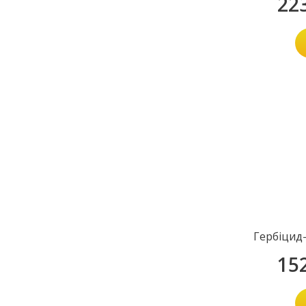
22
Гербіцид
15