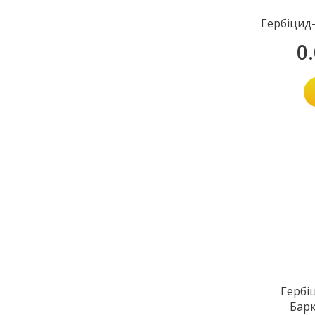
Гербіцид
0
Гербі
Барк