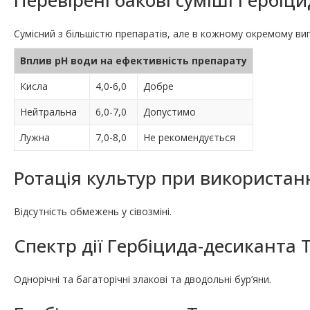
Перевірені бакові суміші Гербіц
Сумісний з більшістю препаратів, але в кожному окремому випа
Вплив pH води на ефективність препарату
Кисла
4,0-6,0
Добре
Нейтральна
6,0-7,0
Допустимо
Лужна
7,0-8,0
Не рекомендується
Ротація культур при використан
Відсутність обмежень у сівозміні.
Спектр дії Гербіцида-десиканта 
Однорічні та багаторічні злакові та дводольні бур’яни.