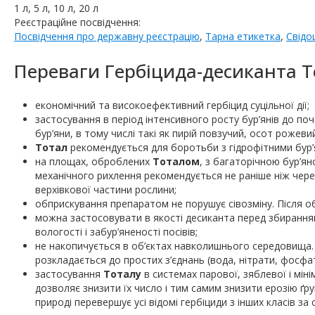
1 л, 5 л, 10 л, 20 л
Реєстраційне посвідчення:
Посвідчення про державну реєстрацію
,
Тарна етикетка
,
Свідо
Переваги Гербіцида-десиканта Т
економічний та високоефективний гербіцид суцільної дії;
застосування в період інтенсивного росту бур’янів до поч
бур’яни, в тому числі такі як пирій повзучий, осот рожевий
Тотал
рекомендується для боротьби з гідрофітними бур’ян
на площах, оброблених
Тоталом
, з багаторічною бур’я
механічного рихлення рекомендується не раніше ніж чере
верхівкової частини рослини;
обприскування препаратом не порушує сівозміну. Після 
можна застосовувати в якості десиканта перед збирання
вологості і забур’яненості посівів;
не накопичується в об’єктах навколишнього середовища. В 
розкладається до простих з’єднань (вода, нітрати, фосфат
застосування
Тоталу
в системах парової, зяблевої і мін
дозволяє знизити їх число і тим самим знизити ерозію ґрун
природі перевершує усі відомі гербіциди з інших класів за 