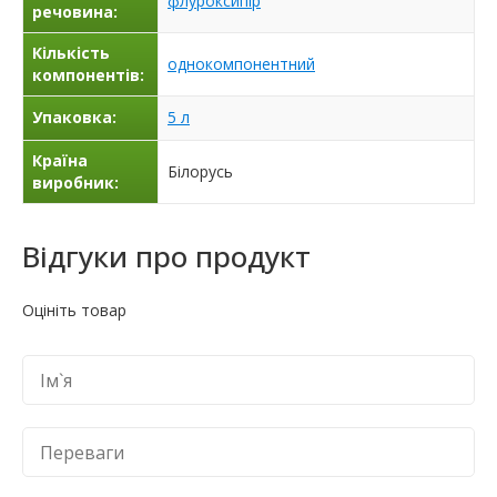
флуроксипір
речовина:
Кількість
однокомпонентний
компонентів:
Упаковка:
5 л
Країна
Білорусь
виробник:
Відгуки про продукт
Оцініть товар