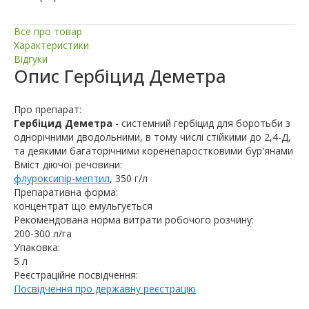
Все про товар
Характеристики
Відгуки
Опис
Гербіцид Деметра
Про препарат:
Гербіцид Деметра
- системний гербіцид для боротьби з
однорічними дводольними, в тому числі стійкими до 2,4-Д,
та деякими багаторічними коренепаростковими бур'янами
Вміст діючої речовини:
флуроксипір-мептил
, 350 г/л
Препаративна форма:
концентрат що емульгується
Рекомендована норма витрати робочого розчину:
200-300 л/га
Упаковка:
5 л
Реєстраційне посвідчення:
Посвідчення про державну реєстрацію