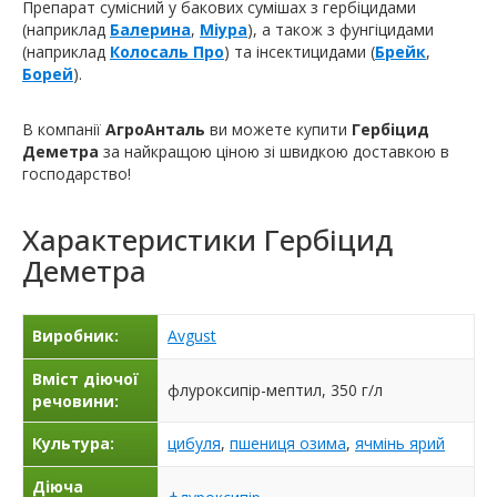
Препарат сумісний у бакових сумішах з гербіцидами
(наприклад
Балерина
,
Міура
), а також з фунгіцидами
(наприклад
Колосаль Про
) та інсектицидами (
Брейк
,
Борей
).
В компанії
АгроАнталь
ви можете купити
Гербіцид
Деметра
за найкращою ціною зі швидкою доставкою в
господарство!
Характеристики
Гербіцид
Деметра
Виробник:
Avgust
Вміст діючої
флуроксипір-мептил, 350 г/л
речовини:
Культура:
цибуля
,
пшениця озима
,
ячмінь ярий
Діюча