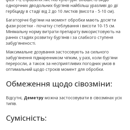
однорічних дводольних бур'янів найбільш уразливі до дії
гербіциду в стадії від 2 до 10 листків (висота - 5-10 см).
Багаторічні бур'яни на момент обробки мають досягти
фази розетки - початку стеблування і висоти 10-15 см.
Мінімальну норму витрати препарату використовують на
ранніх стадіях розвитку бур'янів і за слабкого ступеня
забур'яненості.
Максимальне дозування застосовують за сильного
забур'янення підмаренником чіпким, у разі, коли бур'яни
переросли, а також за несприятливих погодних умов в
оптимальний щодо строків момент для обробки.
Обмеження щодо сівозміни:
Відсутні,
Деметру
можна застосовувати в сівозмінах усіх
типів.
Сумісність: