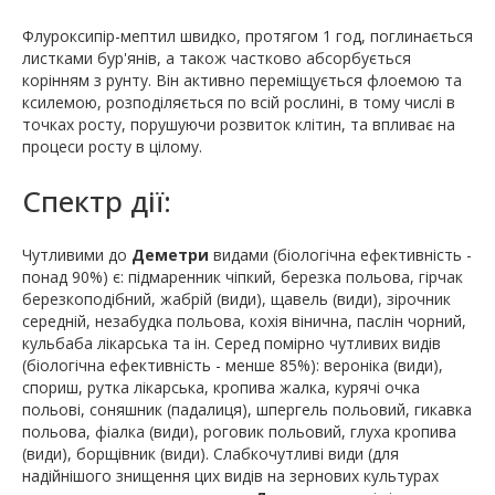
Флуроксипір-мептил швидко, протягом 1 год, поглинається
листками бур'янів, а також частково абсорбується
корінням з рунту. Він активно переміщується флоемою та
ксилемою, розподіляється по всій рослині, в тому числі в
точках росту, порушуючи розвиток клітин, та впливає на
процеси росту в цілому.
Спектр дії:
Чутливими до
Деметри
видами (біологічна ефективність -
понад 90%) є: підмаренник чіпкий, березка польова, гірчак
березкоподібний, жабрій (види), щавель (види), зірочник
середній, незабудка польова, кохія вінична, паслін чорний,
кульбаба лікарська та ін. Серед помірно чутливих видів
(біологічна ефективність - менше 85%): вероніка (види),
спориш, рутка лікарська, кропива жалка, курячі очка
польові, соняшник (падалиця), шпергель польовий, гикавка
польова, фіалка (види), роговик польовий, глуха кропива
(види), борщівник (види). Слабкочутливі види (для
надійнішого знищення цих видів на зернових культурах