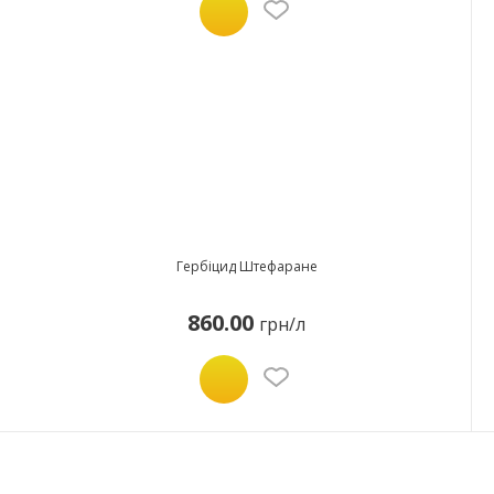
Гербіцид Штефаране
860.00
грн/л