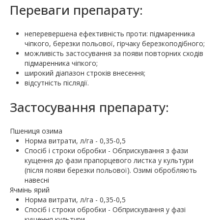
Переваги препарату:
неперевершена ефективність проти: підмаренника
чіпкого, березки польової, гірчаку березкоподібного;
можливість застосування за появи повторних сходів
підмаренника чіпкого;
широкий діапазон строків внесення;
відсутність післядії.
Застосування препарату:
Пшениця озима
Норма витрати, л/га - 0,35-0,5
Спосіб і строки обробки - Обприскування з фази
кущення до фази прапорцевого листка у культури
(після появи березки польової). Озимі обробляють
навесні
Ячмінь ярий
Норма витрати, л/га - 0,35-0,5
Спосіб і строки обробки - Обприскування у фазі
кущення культури