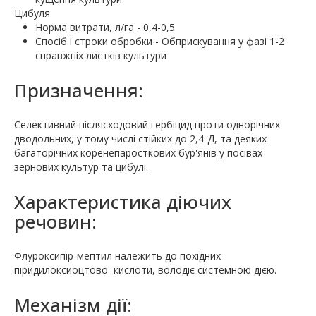
Цибуля
Норма витрати, л/га - 0,4-0,5
Спосіб і строки обробки - Обприскування у фазі 1-2
справжніх листків культури
Призначення:
Селективний післясходовий гербіцид проти однорічних
дводольних, у тому числі стійких до 2,4-Д, та деяких
багаторічних коренепаросткових бур'янів у посівах
зернових культур та цибулі.
Характеристика діючих
речовин:
Флуроксипір-мептил належить до похідних
піридилоксиоцтової кислоти, володіє системною дією.
Механізм дії: