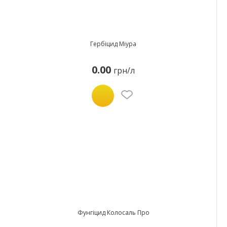
Гербіцид Міура
0.00
грн/л
Фунгіцид Колосаль Про