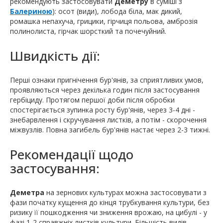
рекомендують застосовувати
Деметру
в суміші з
Балериною
): осот (види), лобода біла, мак дикий,
ромашка непахуча, грицики, гірчиця польова, амброзія
полинолиста, гірчак шорсткий та почечуйний.
Швидкість дії:
Перші ознаки пригнічення бур'янів, за сприятливих умов,
проявляються через декілька годин після застосування
гербіциду. Протягом першої доби після обробки
спостерігається зупинка росту бур'янів, через 3-4 дні -
знебарвлення і скручування листків, а потім - скорочення
міжвузлів. Повна загибель бур'янів настає через 2-3 тижні.
Рекомендації щодо
застосування:
Деметра
на зернових культурах можна застосовувати з
фази початку кущення до кінця трубкування культури, без
ризику її пошкодження чи зниження врожаю, на цибулі - у
фазі 1-2 справжніх листків культури. Більшість видів