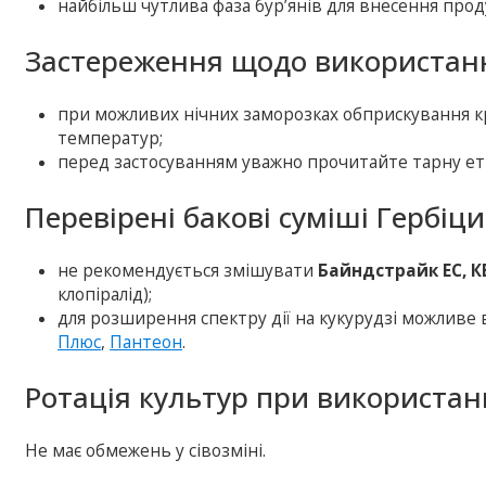
найбільш чутлива фаза бур’янів для внесення продук
Застереження щодо використанн
при можливих нічних заморозках обприскування к
температур;
перед застосуванням уважно прочитайте тарну ет
Перевірені бакові суміші Гербіц
не рекомендується змішувати
Байндстрайк ЕС, К
клопіралід);
для розширення спектру дії на кукурудзі можливе
Плюс
,
Пантеон
.
Ротація культур при використан
Не має обмежень у сівозміні.