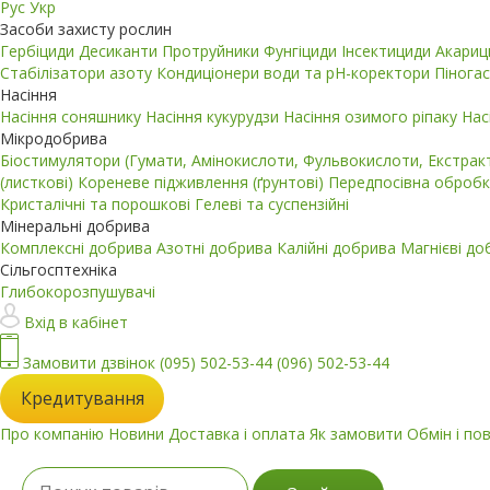
Рус
Укр
Засоби захисту рослин
Гербіциди
Десиканти
Протруйники
Фунгіциди
Інсектициди
Акари
Стабілізатори азоту
Кондиціонери води та pH-коректори
Пінога
Насіння
Насіння соняшнику
Насіння кукурудзи
Насіння озимого ріпаку
Нас
Мікродобрива
Біостимулятори (Гумати, Амінокислоти, Фульвокислоти, Екстра
(листкові)
Кореневе підживлення (ґрунтові)
Передпосівна обробк
Кристалічні та порошкові
Гелеві та суспензійні
Мінеральні добрива
Комплексні добрива
Азотні добрива
Калійні добрива
Магнієві д
Сільгосптехніка
Глибокорозпушувачі
Вхід в кабінет
Замовити дзвінок
(095) 502-53-44
(096) 502-53-44
Кредитування
Про компанію
Новини
Доставка і оплата
Як замовити
Обмін і по