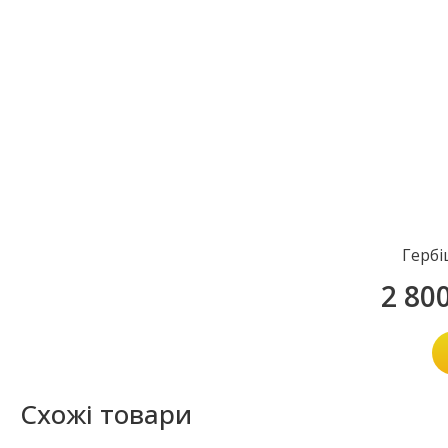
Гербі
2 80
Схожі товари