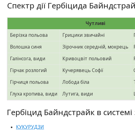
Спектр дії Гербіцида Байндстрай
Чутливі
Берізка польова
Грицики звичайні
Волошка синя
Зірочник середній, мокрець
Галінсога, види
Кривоцвіт польовий
Гірчак розлогий
Кучерявець Софії
Гірчиця польова
Лобода біла
Глуха кропива, види
Лутига, види
Гербіцид Байндстрайк в системі 
КУКУРУДЗИ