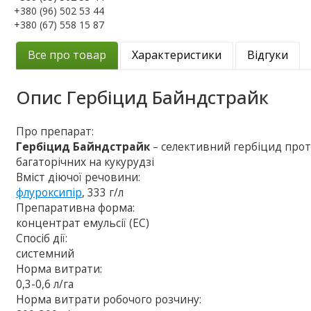
+380 (96) 502 53 44
+380 (67) 558 15 87
Все про товар
Характеристики
Відгуки
Опис
Гербіцид Байндстрайк
Про препарат:
Гербіцид Байндстрайк
– селективний гербіцид прот
багаторічних на кукурудзі
Вміст діючої речовини:
флуроксипір
, 333 г/л
Препаративна форма:
концентрат емульсії (ЕС)
Спосіб дії:
системний
Норма витрати:
0,3-0,6 л/га
Норма витрати робочого розчину: