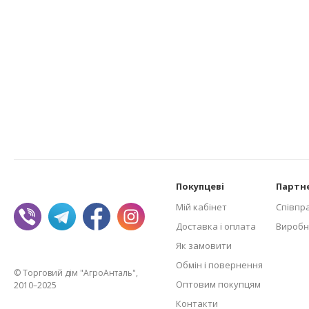
Покупцеві
Партн
Мій кабінет
Співпр
Доставка і оплата
Виробн
Як замовити
Обмін і повернення
© Торговий дім "АгроАнталь",
Оптовим покупцям
2010–2025
Контакти