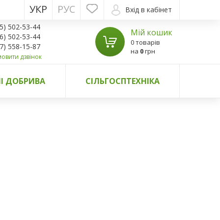
УКР
РУС
Вхід в кабінет
5) 502-53-44
Мій кошик
6) 502-53-44
0 товарів
7) 558-15-87
на
0
грн
овити дзвінок
І ДОБРИВА
СІЛЬГОСПТЕХНІКА