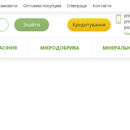
замовити
Оптовим покупцям
Співпраця
Контакти
(09
(09
Знайти
Кредитування
(06
Зам
АСІННЯ
МІКРОДОБРИВА
МІНЕРАЛЬН