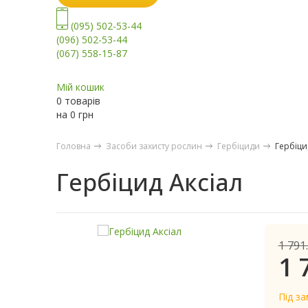
(095) 502-53-44
(096) 502-53-44
(067) 558-15-87
Мій кошик
0 товарів
на
0
грн
Головна
Засоби захисту рослин
Гербіциди
Гербіци
Гербіцид Аксіал
1 791
1 
Під з