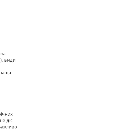
ena
.), види
краща
річних
не діє
 важливо