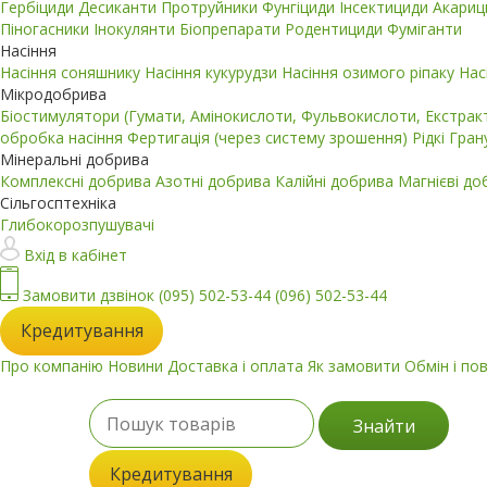
Гербіциди
Десиканти
Протруйники
Фунгіциди
Інсектициди
Акари
Піногасники
Інокулянти
Біопрепарати
Родентициди
Фуміганти
Насіння
Насіння соняшнику
Насіння кукурудзи
Насіння озимого ріпаку
Нас
Мікродобрива
Біостимулятори (Гумати, Амінокислоти, Фульвокислоти, Екстра
обробка насіння
Фертигація (через систему зрошення)
Рідкі
Гран
Мінеральні добрива
Комплексні добрива
Азотні добрива
Калійні добрива
Магнієві д
Сільгосптехніка
Глибокорозпушувачі
Вхід в кабінет
Замовити дзвінок
(095) 502-53-44
(096) 502-53-44
Кредитування
Про компанію
Новини
Доставка і оплата
Як замовити
Обмін і по
Знайти
Кредитування