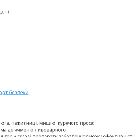
дот)
орт безпеки
юга, пажитниці, мишію, курячого проса;
рема до ячменю пивоварного;
ігор у складі препарату забезпечує високу ефективність