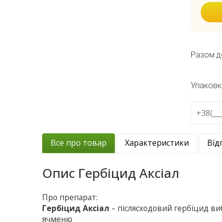
Разом д
Упаковк
Все про товар
Характеристики
Від
Опис
Гербіцид Аксіал
Про препарат:
Гербіцид Аксіал
– післясходовий гербіцид виб
ячменю