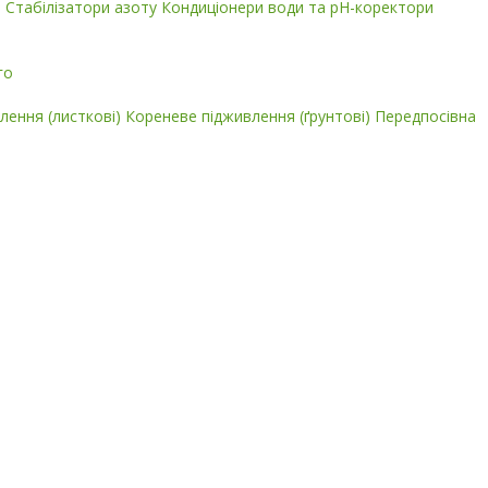
і
Стабілізатори азоту
Кондиціонери води та pH-коректори
го
лення (листкові)
Кореневе підживлення (ґрунтові)
Передпосівна