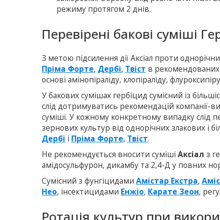
режиму протягом 2 днів.
Перевірені бакові суміші Ге
З метою підсилення дії Аксіал проти однорічн
Пріма Форте
,
Дербі
,
Твіст
в рекомендованих 
основі амінопіраліду, клопіраліду, флуроксипір
У бакових сумішах гербіцид сумісний із більш
слід дотримуватись рекомендацій компанії-в
суміші. У кожному конкретному випадку слід п
зернових культур від однорічних злакових і б
Дербі
і
Пріма Форте
,
Твіст
.
Не рекомендується вносити суміші
Аксіал
з г
амідосульфурон, дикамбу та 2,4-Д у повних но
Сумісний з фунгіцидами
Амістар Екстра
,
Аміс
Нео
, інсектицидами
Енжіо
,
Карате Зеон
, рег
Ротація культур при викори