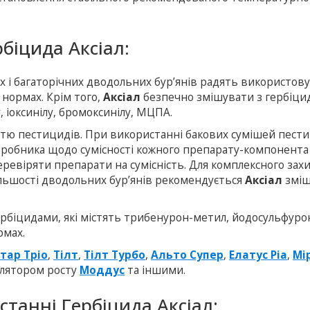
рбіцида Аксіал:
их і багаторічних дводольних бур’янів радять використов
нормах. Крім того,
Аксіал
безпечно змішувати з гербіци
у, іоксинілу, бромоксинілу, МЦПА.
істю пестицидів. При використанні бакових сумішей пест
иробника щодо сумісності кожного препарату-компонента 
еревіряти препарати на сумісність. Для комплексного зах
ільшості дводольних бур’янів рекомендується
Аксіал
зміш
ербіцидами, які містять трибенурон-метил, йодосульфуро
рмах.
тар Тріо
,
Тілт
,
Тілт Турбо
,
Альто Супер
,
Елатус Ріа
,
Мі
улятором росту
Моддус
та іншими.
станні Гербіцида Аксіал: