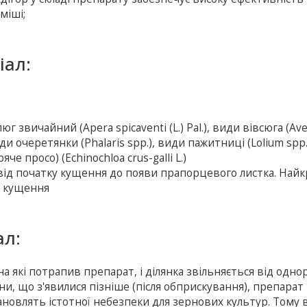
міші;
іал:
юг звичайний (Apera spicaventi (L.) Pal.), види вівсюга (Av
иди очеретянки (Phalaris spp.), види пажитниці (Lolium spp
че просо) (Echinochloa crus-galli L.)
 від початку кущення до появи прапорцевого листка. Най
ок кущення
ал:
на які потрапив препарат, і ділянка звільняється від одно
яни, що з'явилися пізніше (після обприскування), препарат 
 становлять істотної небезпеки для зернових культур. Тому