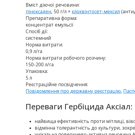
Вміст діючої речовини:
піноксаден
, 50 г/л +
клоквінтосет-мексил
(анти
Препаративна форма:
концентрат емульсії
Спосіб дії:
системний
Норма витрати:
0,9 л/га
Норма витрати робочого розчину:
150-200 л/га
Упаковка:
5 л
Реєстраційне посвідчення:
Повідомлення про державну реєстрацію
,
Пасп
Переваги Гербіцида Аксіал:
найвища ефективність проти мітлиці, вівс
відмінна толерантність до культури, зок
унікальна поверхнево-активна речовина Ад