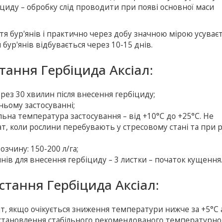
циду – обробку слід проводити при появі основної маси
тя бур'янів і практично через добу значною мірою усуває
 бур'янів відбувається через 10-15 днів.
тання Гербіцида Аксіал:
рез 30 хвилин після внесення гербіциду;
ьому застосуванні;
на температура застосування – від +10°C до +25°C. Не
, коли рослини перебувають у стресовому стані та при р
чину: 150-200 л/га;
нів для внесення гербіциду – 3 листки – початок кущення
тання Гербіцида Аксіал:
т, якщо очікується зниження температури нижче за +5°C 
 встановлення стабільного рекомендованого температурно