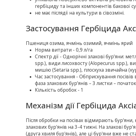
гербіциду та інших компонентів бакової су
не має післядії на культури в сівозміні.
Застосування Гербіцида Акс
Пшениця озима, ячмінь озимий, ячмінь ярий
Норма витрати - 0,9 л/га
Спектр дії - Однорічні злакові бур’яни: метл
spp.), види лисохвосту (Alopecurus spp.), в
мишію (Setaria spp.), плоскуха звичайна (куря
Час застосування - Обприскування посівів
фаза злакових бур’янів – 3 листки – почат
Кількість обробок - 1
Механізм дії Гербіцида Аксі
Після обробки на посівах відмирають бур'яни, 
злакових бур'янів на 3-4 тижні. На злакові бур'
(друга хвиля бур'янів), але ці бур'яни вже не