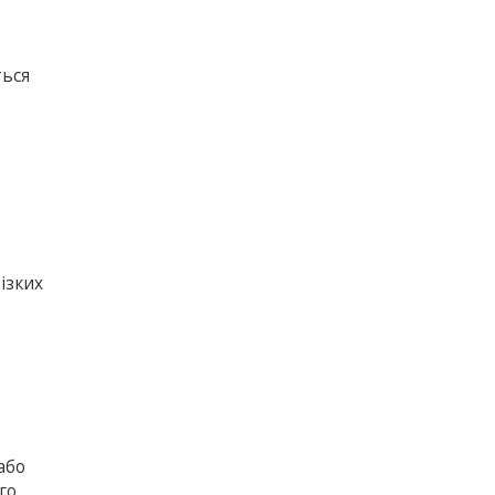
ться
ізких
.
або
го