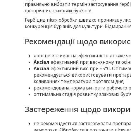
правильно вибрати термін застосування гербі
однорічних злакових бур'янів.
Гербіцид після обробки швидко проникає у лис
конкуренція бур'янів для культури. Відмирання
Рекомендації щодо викорис
дощ не впливає на ефективність дії вже че
Аксіал
ефективний при весняному та осінн
Аксіал
ефективний вже при +5°C. Оптималь
рекомендується використовувати препарат
коливаннях температури протягом дня;
рекомендована норма витрати робочого роз
оптимальна стадія розвитку злакових бур’я
Застереження щодо викорис
не рекомендується застосовувати препара
заморозки. Обробку слід розпочати після