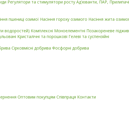
циди
Регулятори та стимулятори росту
Ад'юванти, ПАР, Прилипач
іння пшениці озимої
Насіння гороху озимого
Насіння жита озимо
кти водоростей)
Комплексні
Моноелементні
Позакореневе піджив
ульовані
Кристалічні та порошкові
Гелеві та суспензійні
обрива
Сірковмісні добрива
Фосфорні добрива
вернення
Оптовим покупцям
Співпраця
Контакти