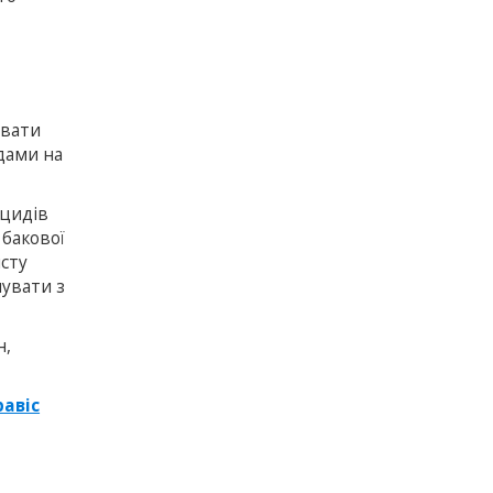
увати
дами на
ицидів
бакової
исту
увати з
н,
равіс