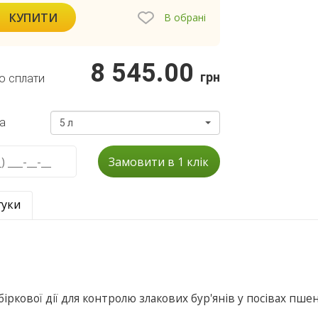
КУПИТИ
В обрані
8 545.00
грн
о сплати
а
5 л
Замовити в 1 клік
гуки
іркової дії для контролю злакових бур'янів у посівах пше