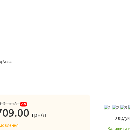
д Аксіал
.00
грн/л
-5%
709.00
грн/л
0 відгук
амовлення
Залишити в