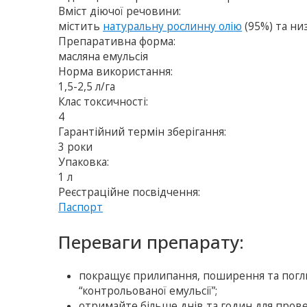
Вміст діючої речовини:
містить
натуральну рослинну олію
(95%) та ни
Препаративна форма:
масляна емульсія
Норма використання:
1,5-2,5 л/га
Клас токсичності:
4
Гарантійний термін зберігання:
3 роки
Упаковка:
1 л
Реєстраційне посвідчення:
Паспорт
Переваги препарату:
покращує прилипання, поширення та погл
“контрольованої емульсії”;
отримайте більше днів та годин для про