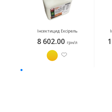
Інсектицид Ексірель
8 602.00
1
грн/л