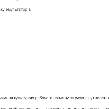
зку емульгаторів
инання культурою робочого розчину за рахунок утворенн
ведення обприскування - за рахунок зменшення ризику зн