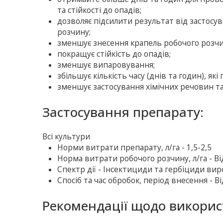
та стійкості до опадів;
дозволяє підсилити результат від застосу
розчину;
зменшує знесення крапель робочого розчи
покращує стійкість до опадів;
зменшує випаровування;
збільшує кількість часу (днів та годин), як
зменшує застосування хімічних речовин та
Застосування препарату:
Всі культури
Норми витрати препарату, л/га - 1,5-2,5
Норма витрати робочого розчину, л/га - В
Спектр дії - Інсектициди та гербіциди в
Спосіб та час обробок, період внесення - 
Рекомендації щодо викорис