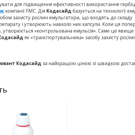
увати для підвищення ефективності використання гербіц
рк
компанії FMC. Дія
Кодасайд
базується на технології ему
собом захисту рослин емульгатори, що входять до складу
препарату і утворюють навколо них капсули. Коли ця попе
ю, утворюється «контрольована емульсія». Саме це явище
Кодасайд
як «транспортувальника» засобу захисту росли
ювант Кодасайд
за найкращою ціною зі швидкою доста
ть