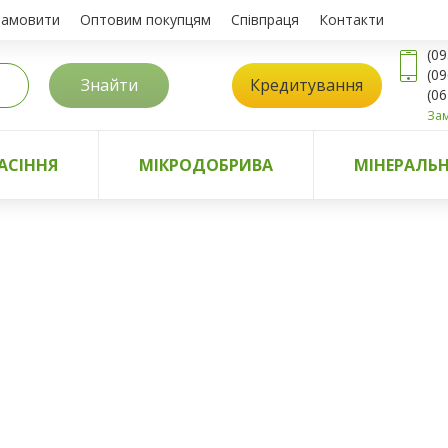
замовити
Оптовим покупцям
Співпраця
Контакти
(09
(09
Знайти
Кредитування
(06
Зам
АСІННЯ
МІКРОДОБРИВА
МІНЕРАЛЬН