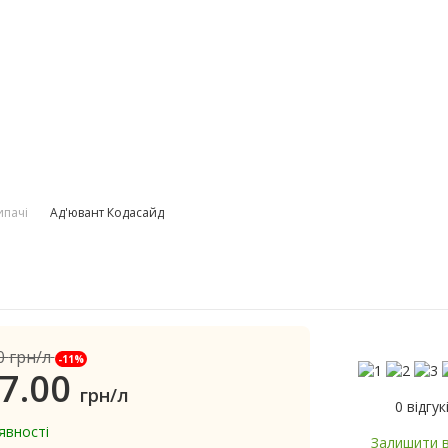
ипачі
Ад'ювант Кодасайд
0
грн/л
-11%
7.00
грн/л
0 відгук
явності
Залишити в