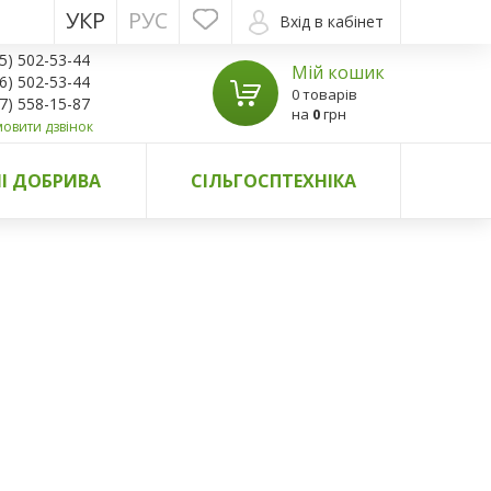
УКР
РУС
Вхід в кабінет
5) 502-53-44
Мій кошик
6) 502-53-44
0 товарів
7) 558-15-87
на
0
грн
овити дзвінок
І ДОБРИВА
СІЛЬГОСПТЕХНІКА