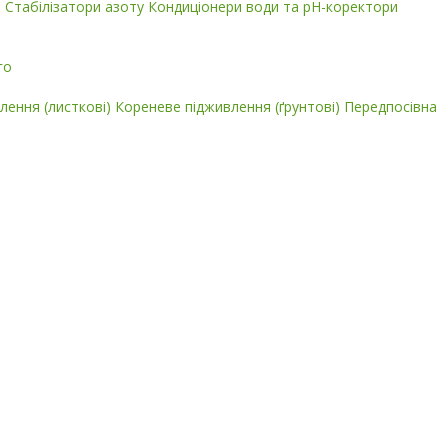
і
Стабілізатори азоту
Кондиціонери води та pH-коректори
го
лення (листкові)
Кореневе підживлення (ґрунтові)
Передпосівна