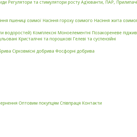
циди
Регулятори та стимулятори росту
Ад'юванти, ПАР, Прилипач
іння пшениці озимої
Насіння гороху озимого
Насіння жита озимо
кти водоростей)
Комплексні
Моноелементні
Позакореневе піджив
ульовані
Кристалічні та порошкові
Гелеві та суспензійні
обрива
Сірковмісні добрива
Фосфорні добрива
вернення
Оптовим покупцям
Співпраця
Контакти