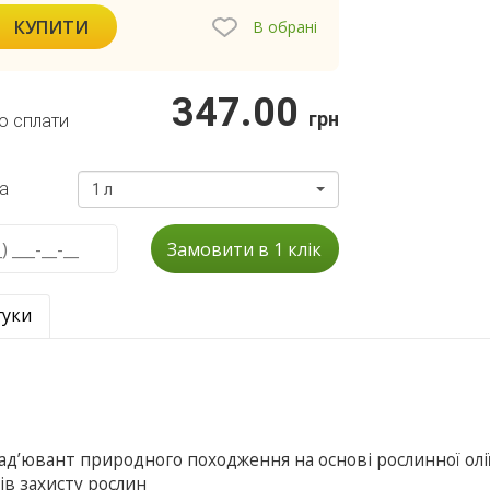
КУПИТИ
В обрані
347.00
грн
о сплати
а
1 л
Замовити в 1 клік
гуки
ад’ювант природного походження на основі рослинної оліі
в захисту рослин