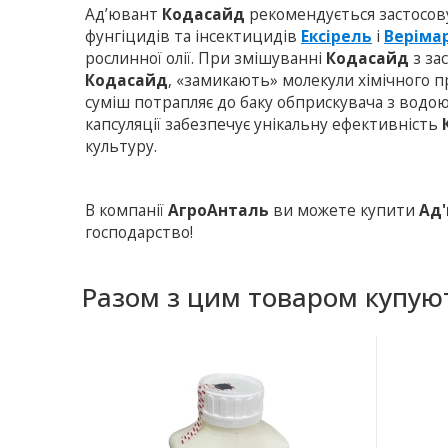
Ад’ювант
Кодасайд
рекомендується застосов
фунгіцидів та інсектицидів
Ексірель
і
Веріма
рослинної олії. При змішуванні
Кодасайд
з за
Кодасайд
, «замикають» молекули хімічного 
суміш потрапляє до баку обприскувача з водо
капсуляції забезпечує унікальну ефективність
культуру.
В компанії
АгроАнталь
ви можете купити
Ад'
господарство!
Разом з цим товаром купую