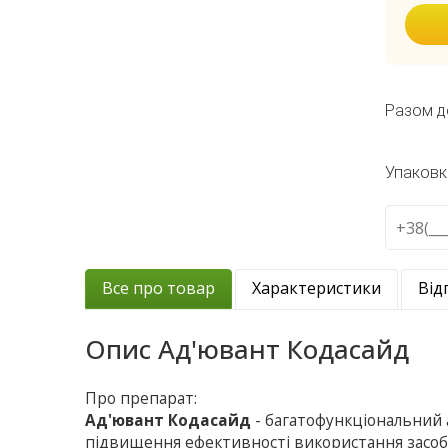
Разом д
Упаковк
Все про товар
Характеристики
Від
Опис
Ад'ювант Кодасайд
Про препарат:
Ад'ювант Кодасайд
- багатофункціональний 
підвищення ефективності використання засобі