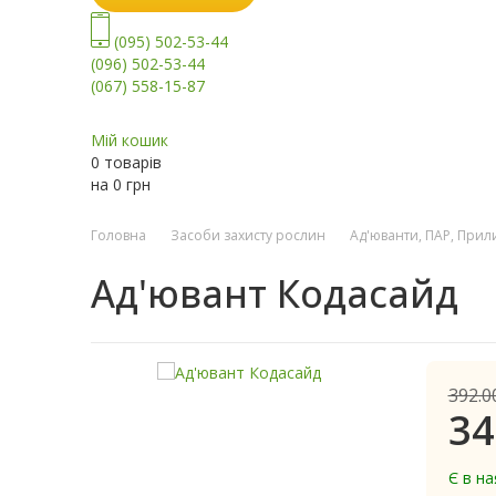
(095) 502-53-44
(096) 502-53-44
(067) 558-15-87
Мій кошик
0 товарів
на
0
грн
Головна
Засоби захисту рослин
Ад'юванти, ПАР, Прил
Ад'ювант Кодасайд
392.0
34
Є в на