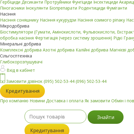
Гербіциди
Десиканти
Протруйники
Фунгіциди
Інсектициди
Акари
Піногасники
Інокулянти
Біопрепарати
Родентициди
Фуміганти
Насіння
Насіння соняшнику
Насіння кукурудзи
Насіння озимого ріпаку
Нас
Мікродобрива
Біостимулятори (Гумати, Амінокислоти, Фульвокислоти, Екстра
обробка насіння
Фертигація (через систему зрошення)
Рідкі
Гран
Мінеральні добрива
Комплексні добрива
Азотні добрива
Калійні добрива
Магнієві д
Сільгосптехніка
Глибокорозпушувачі
Вхід в кабінет
Замовити дзвінок
(095) 502-53-44
(096) 502-53-44
Кредитування
Про компанію
Новини
Доставка і оплата
Як замовити
Обмін і по
Знайти
Кредитування