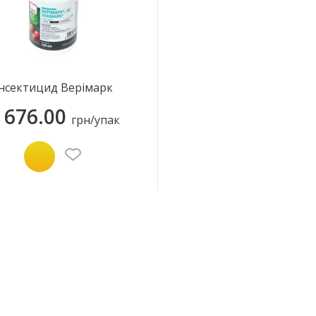
Інсектицид Верімарк
 676.00
грн/упак