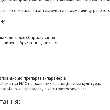
вання пестицидів та оптимізувати норму виливу робочог
ну;
і підходять для обприскування;
 знижує забруднення довкілля.
ідповідно до препаратів-партнерів
иробництва FMC на польових та спеціальних культурах
Відповідно до препарату з яким застосовується
тання: