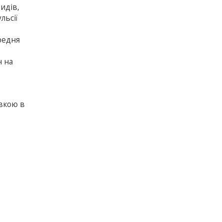
идів,
льсії
редня
н на
вкою в