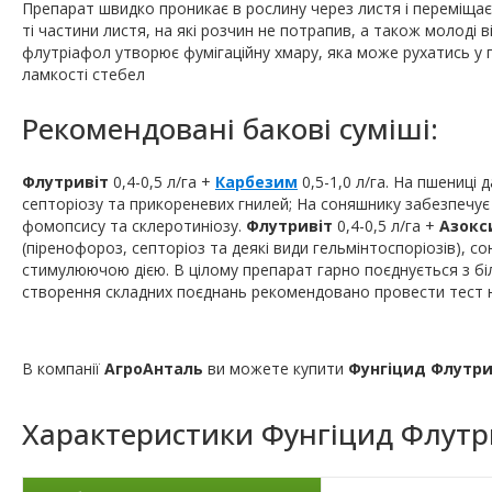
Препарат швидко проникає в рослину через листя і переміщає
ті частини листя, на які розчин не потрапив, а також молоді 
флутріафол утворює фумігаційну хмару, яка може рухатись у п
ламкості стебел
Рекомендовані бакові суміші:
Флутривіт
0,4-0,5 л/га +
Карбезим
0,5-1,0 л/га. На пшениці
септоріозу та прикореневих гнилей; На соняшнику забезпечує н
фомопсису та склеротиніозу.
Флутривіт
0,4-0,5 л/га +
Азокс
(піренофороз, септоріоз та деякі види гельмінтоспоріозів), с
стимулюючою дією. В цілому препарат гарно поєднується з біл
створення складних поєднань рекомендовано провести тест н
В компанії
АгроАнталь
ви можете купити
Фунгіцид Флутр
Характеристики
Фунгіцид Флутр