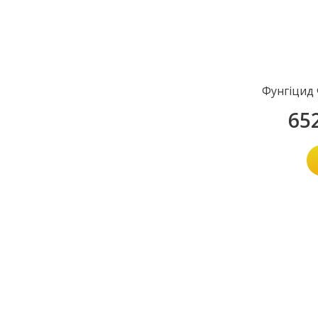
Фунгіцид 
65