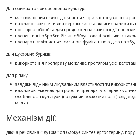
Для озимих та ярих зернових культур:
максимальний ефект досягається при застосуванні на ран
важливо захистити два верхніх листка від яких залежить і
повторна обробка для продовження захисної дії проводи
превентивні обробки більш обґрунтовані оскільки в тако
препарат вирізняється сильною фумігантною дією на збуд
Для цукрових буряків:
використання препарату можливе протягом усієї вегетаці
Для ріпаку:
завдяки відмінним лікувальним властивостям використання
важливою умовою для роботи препарату є гарне змочуванн
особливості культури (потужний восковий наліт) слід до
мл/га).
Механізм дії:
Діюча речовина флутріафол блокує синтез ергостерину, порушу