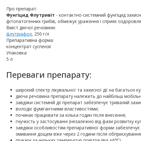
Про препарат:
Фунгіцид Флутривіт
- контактно-системний фунгіцид захисн
фітопатогенних грибів, обмежує ураження і сприяє оздоровл
Вміст діючої речовини:
флутріафол
, 250 г/л
Препаративна форма:
концентрат суспензії
Упаковка:
5 л
Переваги препарату:
широкий спектр лікувальної та захисної дії на багатьох к
діюча речовина препарату належить до найбільш мобільни
завдяки системній дії препарат забезпечує тривалий захи
володіє фумігантними властивостями;
починає працювати за кілька годин після внесення;
гнучкість у застосуванні (незалежно від фази розвитку ку
завдяки особливостям препаративної форми забезпечує в
змивання дощем вже через 2 години після обприскування
працює за низьких температур повітря (від +6℃).