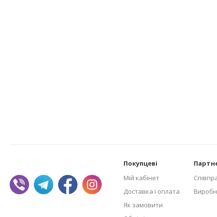
Покупцеві
Партн
Мій кабінет
Співпр
Доставка і оплата
Виробн
Як замовити