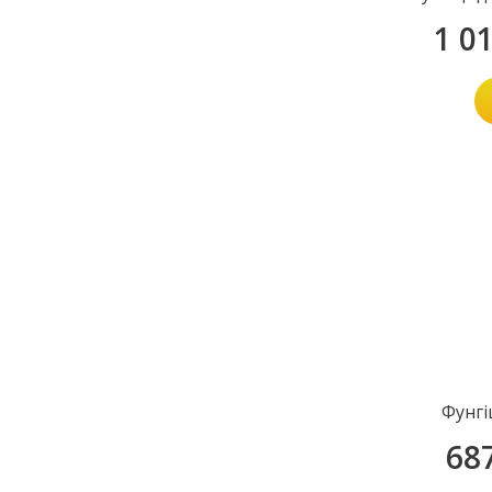
1 0
Фунгі
68