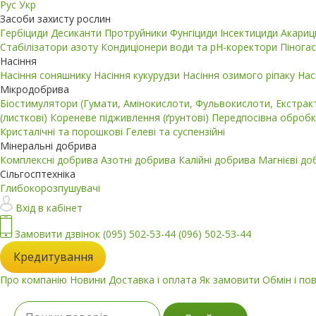
Рус
Укр
Засоби захисту рослин
Гербіциди
Десиканти
Протруйники
Фунгіциди
Інсектициди
Акари
Стабілізатори азоту
Кондиціонери води та pH-коректори
Пінога
Насіння
Насіння соняшнику
Насіння кукурудзи
Насіння озимого ріпаку
Нас
Мікродобрива
Біостимулятори (Гумати, Амінокислоти, Фульвокислоти, Екстра
(листкові)
Кореневе підживлення (ґрунтові)
Передпосівна обробк
Кристалічні та порошкові
Гелеві та суспензійні
Мінеральні добрива
Комплексні добрива
Азотні добрива
Калійні добрива
Магнієві д
Сільгосптехніка
Глибокорозпушувачі
Вхід в кабінет
Замовити дзвінок
(095) 502-53-44
(096) 502-53-44
Кредитування
Про компанію
Новини
Доставка і оплата
Як замовити
Обмін і по