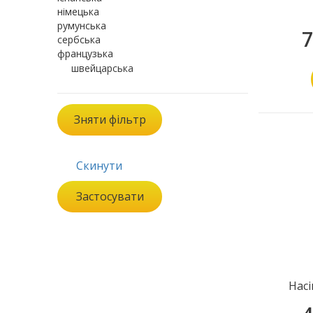
німецька
румунська
7
сербська
французька
швейцарська
Зняти фільтр
Скинути
Застосувати
Насі