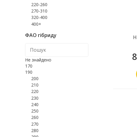
220-260
270-310
320-400
400+
ФАО гібриду
Н
8
Не знайдено
170
190
200
210
220
230
240
250
260
270
280
290