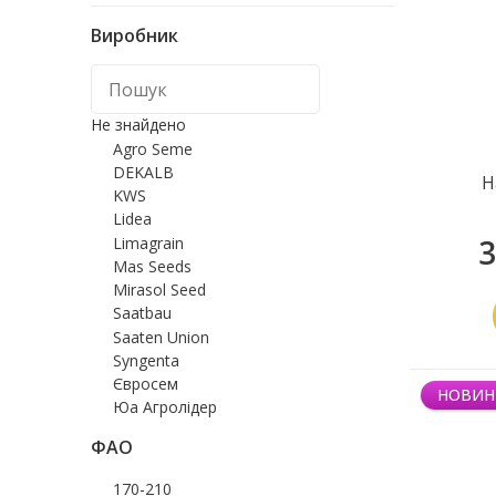
Виробник
Не знайдено
Agro Seme
DEKALB
Н
KWS
Lidea
3
Limagrain
Mas Seeds
Mirasol Seed
Saatbau
Saaten Union
Syngenta
Євросем
НОВИН
Юа Агролідер
ФАО
170-210