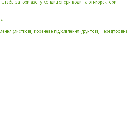
і
Стабілізатори азоту
Кондиціонери води та pH-коректори
го
лення (листкові)
Кореневе підживлення (ґрунтові)
Передпосівна