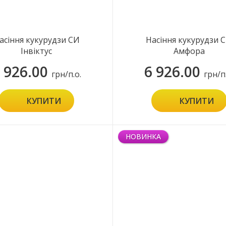
асіння кукурудзи СИ
Насіння кукурудзи 
Інвіктус
Амфора
 926.00
6 926.00
грн/п.о.
грн/п
КУПИТИ
КУПИТИ
НОВИНКА