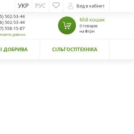
УКР
РУС
Вхід в кабінет
5) 502-53-44
Мій кошик
6) 502-53-44
0 товарів
7) 558-15-87
на
0
грн
овити дзвінок
І ДОБРИВА
СІЛЬГОСПТЕХНІКА