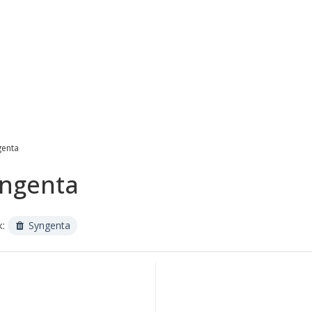
genta
yngenta
к:
Syngenta