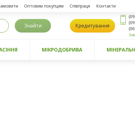
замовити
Оптовим покупцям
Співпраця
Контакти
(09
(09
Знайти
Кредитування
(06
Зам
АСІННЯ
МІКРОДОБРИВА
МІНЕРАЛЬН