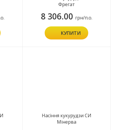
Фрегат
8 306.00
.о.
грн/п.о.
КУПИТИ
СИ
Насіння кукурудзи СИ
Мінерва