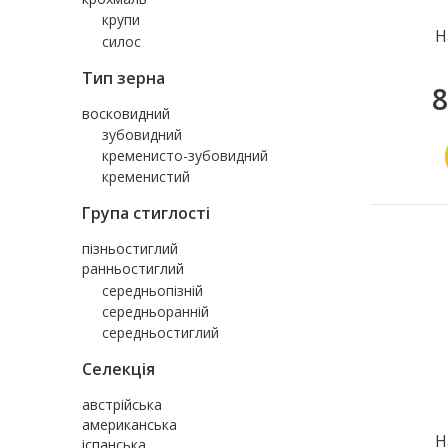
крупи
Н
силос
Тип зерна
8
восковидний
зубовидний
кременисто-зубовидний
кременистий
Група стиглості
пізньостиглий
ранньостиглий
середньопізній
середньоранній
середньостиглий
Селекція
австрійська
американська
Н
іспанська