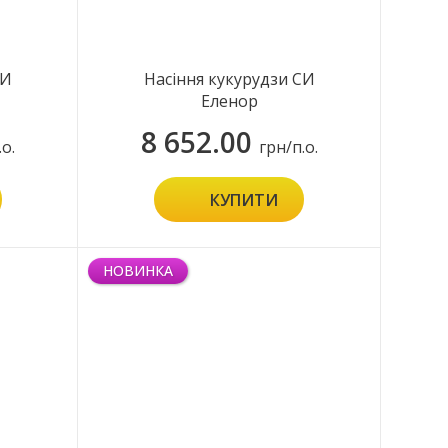
СИ
Насіння кукурудзи СИ
Еленор
8 652.00
.о.
грн/п.о.
КУПИТИ
НОВИНКА