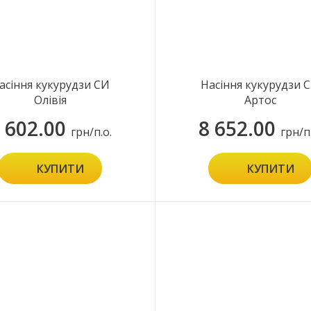
асіння кукурудзи СИ
Насіння кукурудзи 
Олівія
Артос
 602.00
8 652.00
грн/п.о.
грн/п
КУПИТИ
КУПИТИ