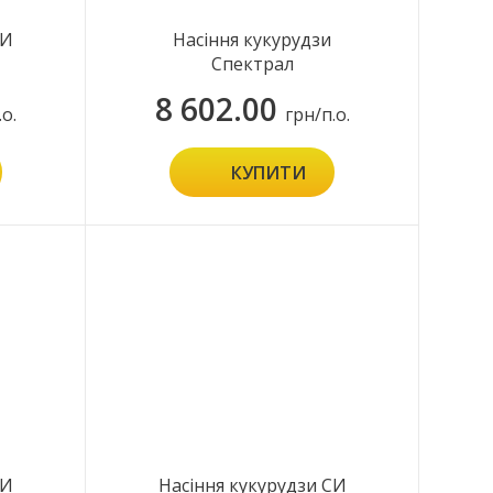
СИ
Насіння кукурудзи
Спектрал
8 602.00
.о.
грн/п.о.
КУПИТИ
СИ
Насіння кукурудзи СИ