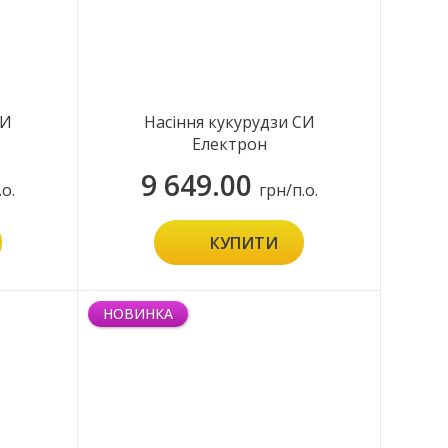
СИ
Насіння кукурудзи СИ
Електрон
9 649.00
.о.
грн/п.о.
КУПИТИ
НОВИНКА