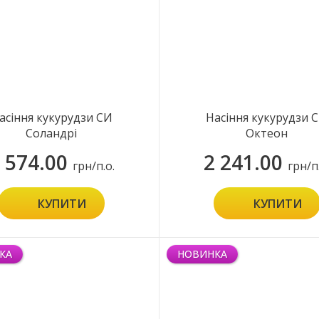
асіння кукурудзи СИ
Насіння кукурудзи 
Соландрі
Октеон
 574.00
2 241.00
грн/п.о.
грн/п
КУПИТИ
КУПИТИ
КА
НОВИНКА