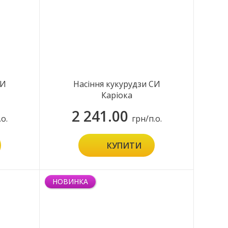
СИ
Насіння кукурудзи СИ
Каріока
2 241.00
.о.
грн/п.о.
КУПИТИ
НОВИНКА