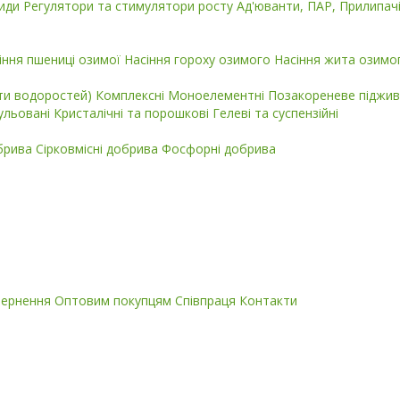
циди
Регулятори та стимулятори росту
Ад'юванти, ПАР, Прилипач
іння пшениці озимої
Насіння гороху озимого
Насіння жита озимо
кти водоростей)
Комплексні
Моноелементні
Позакореневе піджив
ульовані
Кристалічні та порошкові
Гелеві та суспензійні
обрива
Сірковмісні добрива
Фосфорні добрива
вернення
Оптовим покупцям
Співпраця
Контакти