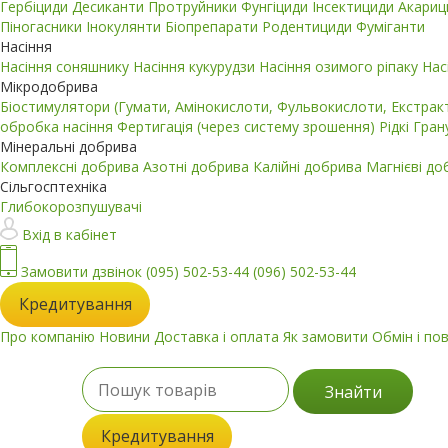
Гербіциди
Десиканти
Протруйники
Фунгіциди
Інсектициди
Акари
Піногасники
Інокулянти
Біопрепарати
Родентициди
Фуміганти
Насіння
Насіння соняшнику
Насіння кукурудзи
Насіння озимого ріпаку
Нас
Мікродобрива
Біостимулятори (Гумати, Амінокислоти, Фульвокислоти, Екстра
обробка насіння
Фертигація (через систему зрошення)
Рідкі
Гран
Мінеральні добрива
Комплексні добрива
Азотні добрива
Калійні добрива
Магнієві д
Сільгосптехніка
Глибокорозпушувачі
Вхід в кабінет
Замовити дзвінок
(095) 502-53-44
(096) 502-53-44
Кредитування
Про компанію
Новини
Доставка і оплата
Як замовити
Обмін і по
Знайти
Кредитування