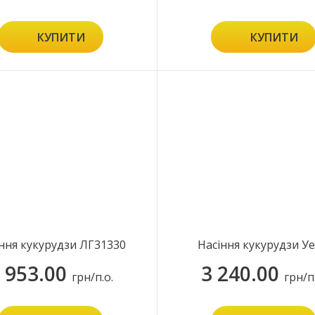
КУПИТИ
КУПИТИ
ння кукурудзи ЛГ31330
Насіння кукурудзи Уе
 953.00
3 240.00
грн/п.о.
грн/п