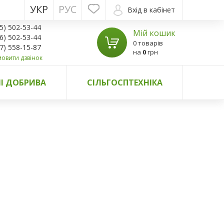
УКР
РУС
Вхід в кабінет
5) 502-53-44
Мій кошик
6) 502-53-44
0 товарів
7) 558-15-87
на
0
грн
овити дзвінок
І ДОБРИВА
СІЛЬГОСПТЕХНІКА