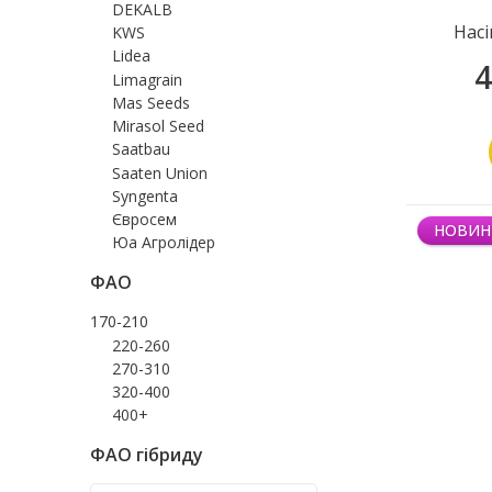
DEKALB
Насі
KWS
Lidea
4
Limagrain
Mas Seeds
Mirasol Seed
Saatbau
Saaten Union
Syngenta
Євросем
НОВИН
Юа Агролідер
ФАО
170-210
220-260
270-310
320-400
400+
ФАО гібриду