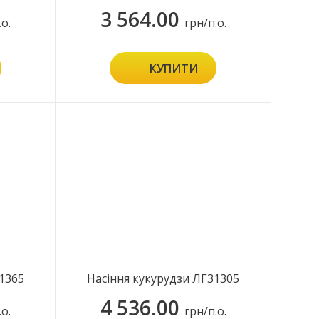
3 564.00
.о.
грн/п.о.
КУПИТИ
1365
Насіння кукурудзи ЛГ31305
4 536.00
.о.
грн/п.о.