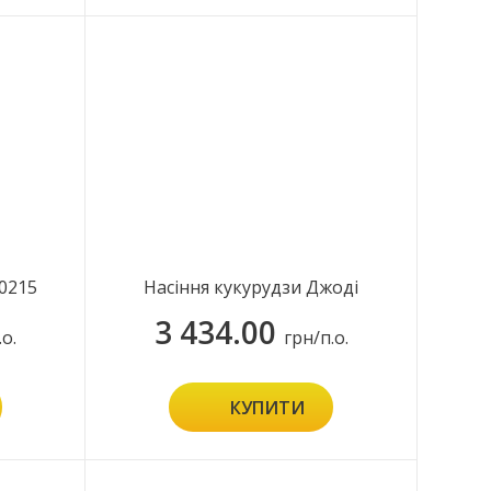
0215
Насіння кукурудзи Джоді
3 434.00
.о.
грн/п.о.
КУПИТИ