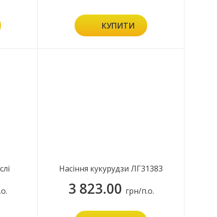
КУПИТИ
слі
Насіння кукурудзи ЛГ31383
3 823.00
.о.
грн/п.о.