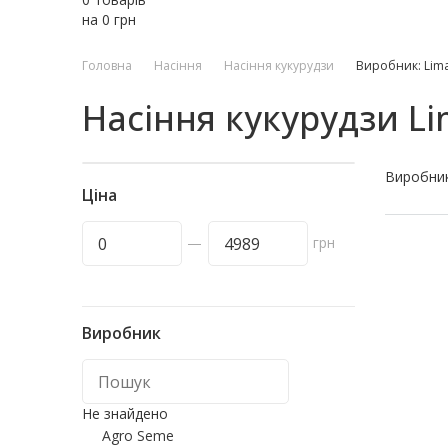
на
0
грн
Головна
Насіння
Насіння кукурудзи
Виробник: Lima
Насіння кукурудзи Li
Виробни
Ціна
—
грн
Виробник
Не знайдено
Agro Seme