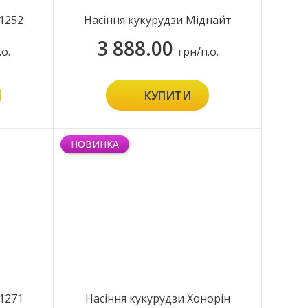
1252
Насіння кукурудзи Міднайт
3 888.00
.о.
грн/п.о.
КУПИТИ
НОВИНКА
1271
Насіння кукурудзи Хонорін