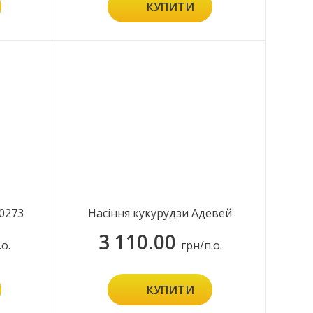
КУПИТИ
0273
Насіння кукурудзи Адевей
3 110.00
.о.
грн/п.о.
КУПИТИ