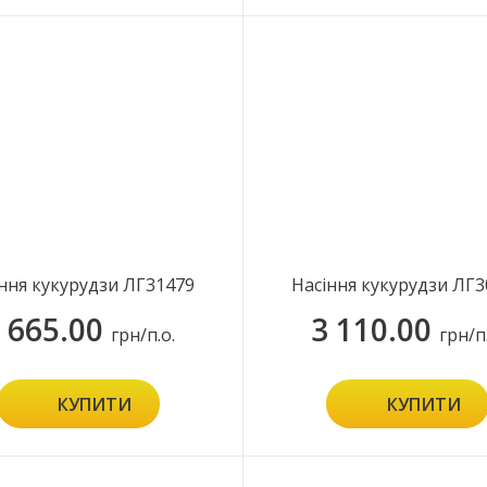
ння кукурудзи ЛГ31479
Насіння кукурудзи ЛГ3
 665.00
3 110.00
грн/п.о.
грн/п
КУПИТИ
КУПИТИ