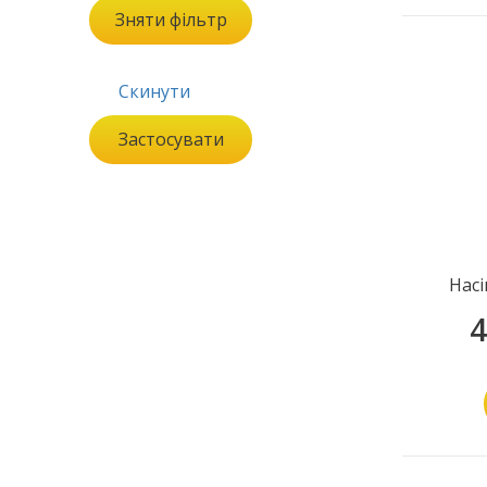
Зняти фільтр
Скинути
Застосувати
Насі
4