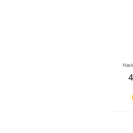
Насі
4