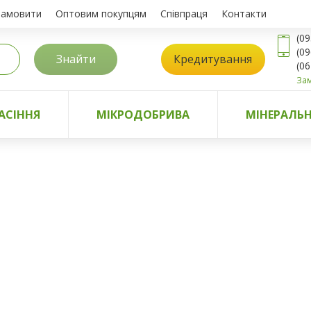
замовити
Оптовим покупцям
Співпраця
Контакти
(09
(09
Знайти
Кредитування
(06
Зам
АСІННЯ
МІКРОДОБРИВА
МІНЕРАЛЬН