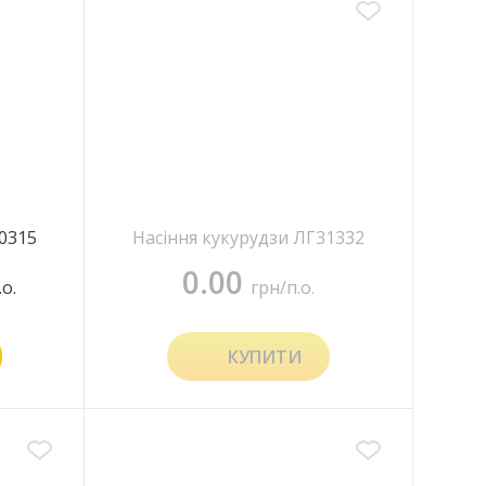
0315
Насіння кукурудзи ЛГ31332
0.00
.о.
грн/п.о.
КУПИТИ
0 відгуків
Виробник
Limagrain
ФАО гібриду
310