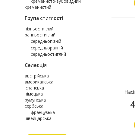
кременисто-зубовидний
кременистий
Група стиглості
пізньостиглий
ранньостиглий
середньопізній
середньоранній
середньостиглий
Селекція
австрійська
американська
іспанська
Насі
німецька
румунська
4
сербська
французька
швейцарська