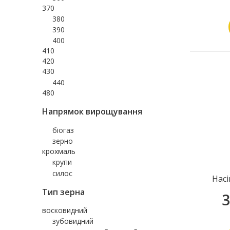
370
380
390
400
410
420
430
440
480
Напрямок вирощування
біогаз
зерно
крохмаль
крупи
силос
Насі
Тип зерна
3
восковидний
зубовидний