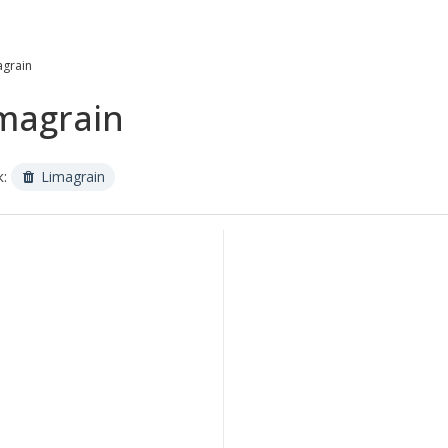
grain
magrain
к:
Limagrain