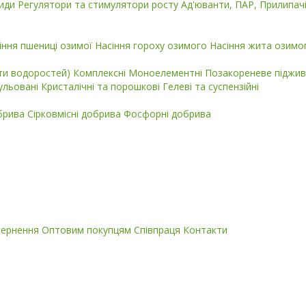
циди
Регулятори та стимулятори росту
Ад'юванти, ПАР, Прилипач
іння пшениці озимої
Насіння гороху озимого
Насіння жита озимо
кти водоростей)
Комплексні
Моноелементні
Позакореневе піджив
ульовані
Кристалічні та порошкові
Гелеві та суспензійні
обрива
Сірковмісні добрива
Фосфорні добрива
вернення
Оптовим покупцям
Співпраця
Контакти