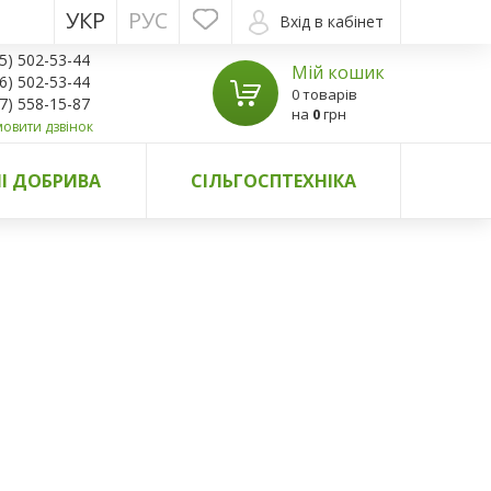
УКР
РУС
Вхід в кабінет
5) 502-53-44
Мій кошик
6) 502-53-44
0 товарів
7) 558-15-87
на
0
грн
овити дзвінок
І ДОБРИВА
СІЛЬГОСПТЕХНІКА