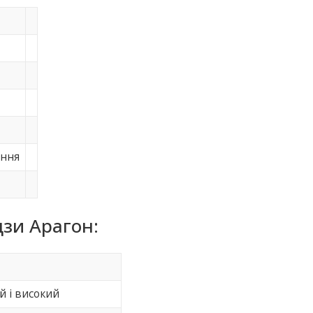
ання
дзи Арагон:
и
й і високий