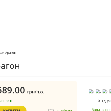
дзи Арагон
рагон
689.00
грн/п.о.
0 відгук
явності
Залишити в
КУПИТИ
В обрані