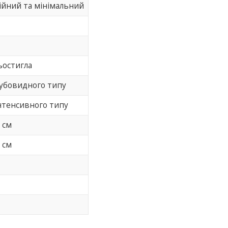
ійний та мінімальний
ьостигла
зубовидного типу
нтенсивного типу
 см
 см
8