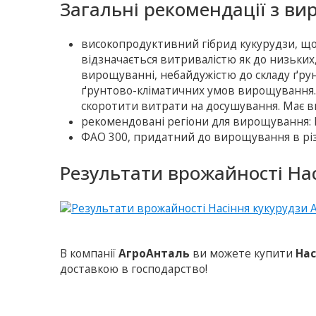
Загальні рекомендації з ви
високопродуктивний гібрид кукурудзи, що 
відзначається витривалістю як до низьких,
вирощуванні, небайдужістю до складу ґру
ґрунтово-кліматичних умов вирощування. 
скоротити витрати на досушування. Має ви
рекомендовані регіони для вирощування: По
ФАО 300, придатний до вирощування в різ
Результати врожайності Нас
В компанії
АгроАнталь
ви можете купити
Нас
доставкою в господарство!