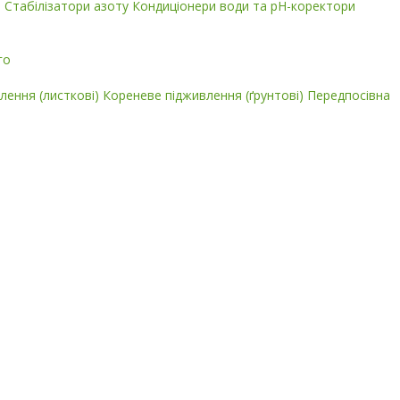
і
Стабілізатори азоту
Кондиціонери води та pH-коректори
го
лення (листкові)
Кореневе підживлення (ґрунтові)
Передпосівна