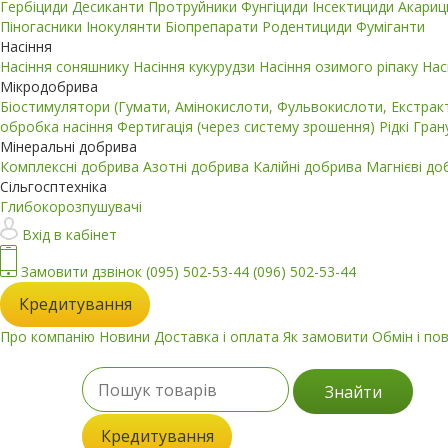
Гербіциди
Десиканти
Протруйники
Фунгіциди
Інсектициди
Акари
Піногасники
Інокулянти
Біопрепарати
Родентициди
Фуміганти
Насіння
Насіння соняшнику
Насіння кукурудзи
Насіння озимого ріпаку
Нас
Мікродобрива
Біостимулятори (Гумати, Амінокислоти, Фульвокислоти, Екстра
обробка насіння
Фертигація (через систему зрошення)
Рідкі
Гран
Мінеральні добрива
Комплексні добрива
Азотні добрива
Калійні добрива
Магнієві д
Сільгосптехніка
Глибокорозпушувачі
Вхід в кабінет
Замовити дзвінок
(095) 502-53-44
(096) 502-53-44
Кредитування
Про компанію
Новини
Доставка і оплата
Як замовити
Обмін і по
Знайти
Кредитування