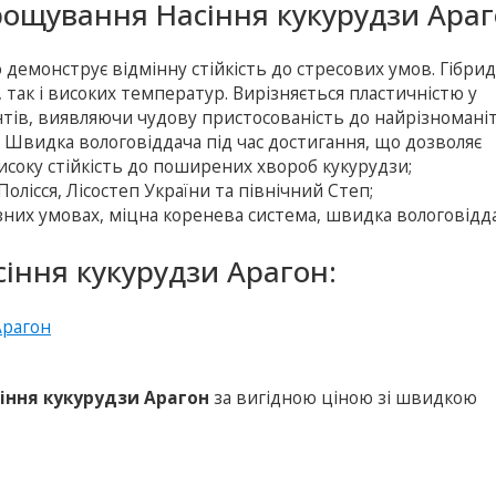
рощування Насіння кукурудзи Араг
демонструє відмінну стійкість до стресових умов. Гібри
 так і високих температур. Вирізняється пластичністю у
нтів, виявляючи чудову пристосованість до найрізномані
Швидка вологовіддача під час достигання, що дозволяє
соку стійкість до поширених хвороб кукурудзи;
лісся, Лісостеп України та північний Степ;
них умовах, міцна коренева система, швидка вологовідда
іння кукурудзи Арагон:
іння кукурудзи Арагон
за вигідною ціною зі швидкою