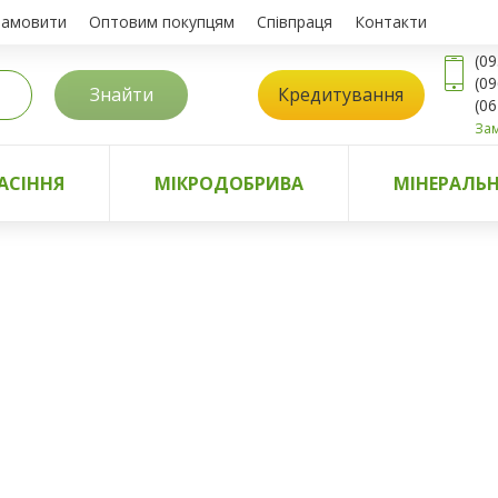
замовити
Оптовим покупцям
Співпраця
Контакти
(09
(09
Знайти
Кредитування
(06
Зам
АСІННЯ
МІКРОДОБРИВА
МІНЕРАЛЬН