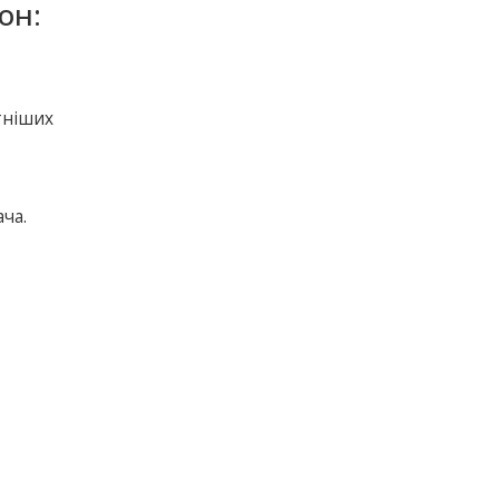
он:
д
тніших
ча.