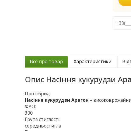
Все про товар
Характеристики
Від
Опис
Насіння кукурудзи Ар
Про гібрид:
Насіння кукурудзи Арагон
– високоврожайний
ФАО:
300
Група стиглості:
середньостигла