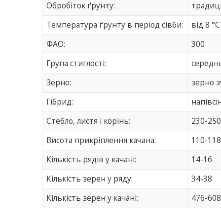
Обробіток ґрунту:
традиц
Температура ґрунту в період сівби:
від 8 °C
ФАО:
300
Група стиглості:
середн
Зерно:
зерно 
Гібрид:
напівсі
Стебло, листя і корінь:
230-250
Висота прикріплення качана:
110-118
Кількість рядів у качані:
14-16
Кількість зерен у ряду:
34-38
Кількість зерен у качані:
476-60