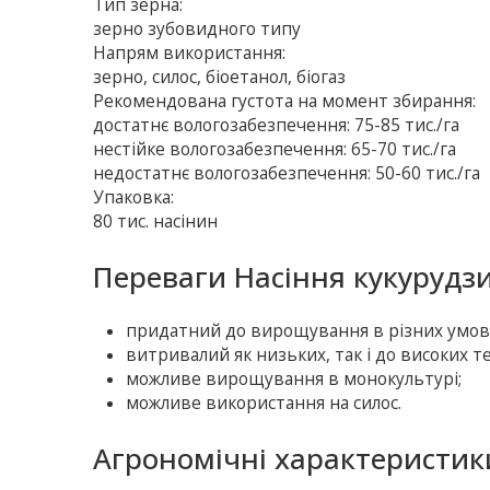
Тип зерна:
зерно зубовидного типу
Напрям використання:
зерно, силос, біоетанол, біогаз
Рекомендована густота на момент збирання:
достатнє вологозабезпечення: 75-85 тис./га
нестійке вологозабезпечення: 65-70 тис./га
недостатнє вологозабезпечення: 50-60 тис./га
Упаковка:
80 тис. насінин
Переваги Насіння кукурудзи
придатний до вирощування в різних умов
витривалий як низьких, так і до високих т
можливе вирощування в монокультурі;
можливе використання на силос.
Агрономічні характеристик