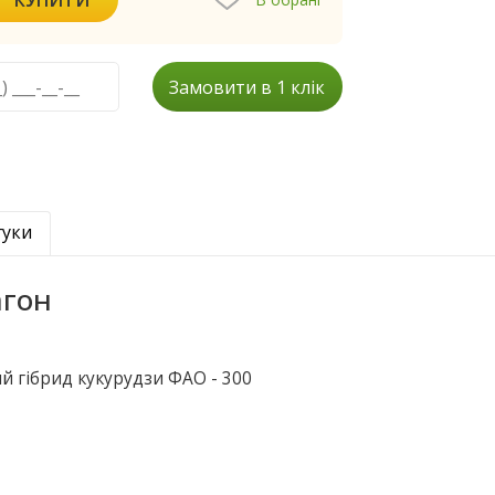
Замовити в 1 клік
гуки
агон
 гібрид кукурудзи ФАО - 300