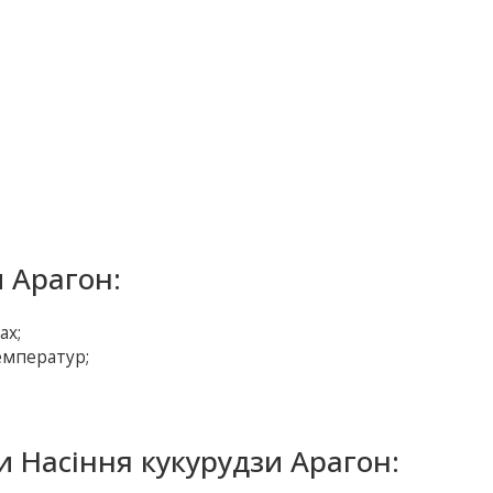
 Арагон:
ах;
емператур;
и Насіння кукурудзи Арагон: