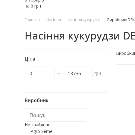
на
0
грн
Головна
Насіння
Насіння кукурудзи
Виробник: DEK
Насіння кукурудзи D
Виробни
Ціна
—
грн
Виробник
Не знайдено
Agro Seme