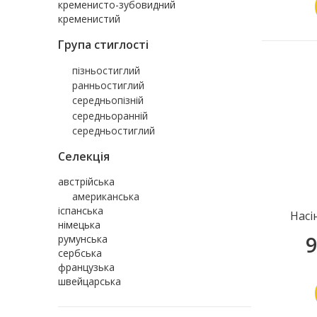
кременисто-зубовидний
кременистий
Група стиглості
пізньостиглий
ранньостиглий
середньопізній
середньоранній
середньостиглий
Селекція
австрійська
американська
іспанська
Насі
німецька
9
румунська
сербська
французька
швейцарська