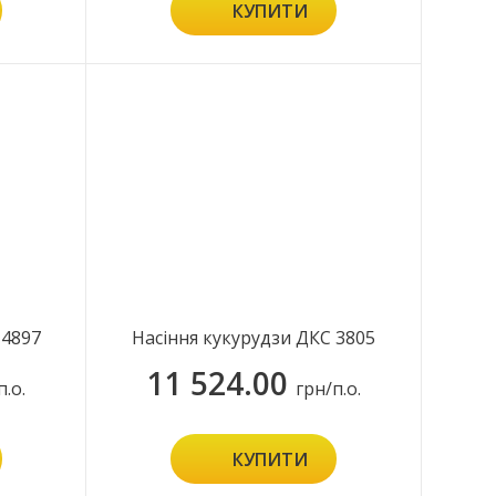
КУПИТИ
 4897
Насіння кукурудзи ДКС 3805
11 524.00
п.о.
грн/п.о.
КУПИТИ