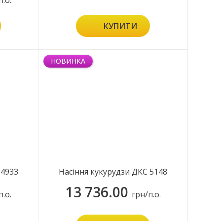
п.о.
КУПИТИ
НОВИНКА
 4933
Насіння кукурудзи ДКС 5148
13 736.00
п.о.
грн/п.о.