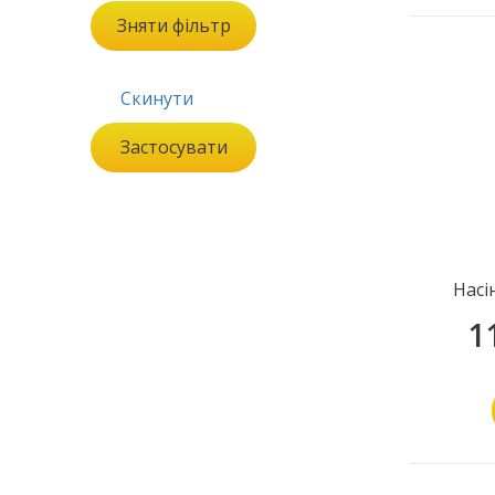
Зняти фільтр
Скинути
Застосувати
Насі
1