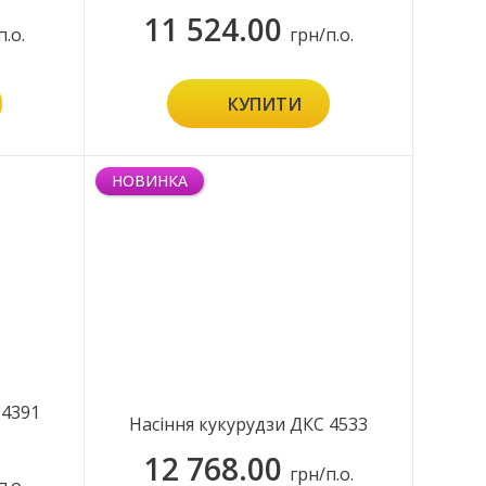
11 524.00
п.о.
грн/п.о.
КУПИТИ
НОВИНКА
 4391
Насіння кукурудзи ДКС 4533
12 768.00
грн/п.о.