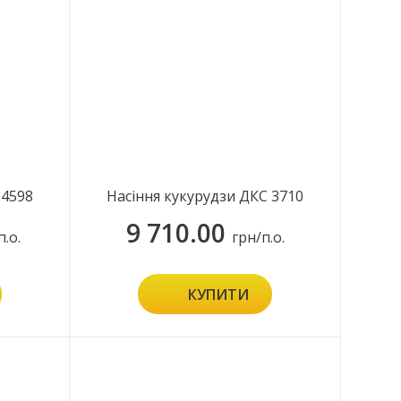
 4598
Насіння кукурудзи ДКС 3710
9 710.00
п.о.
грн/п.о.
КУПИТИ