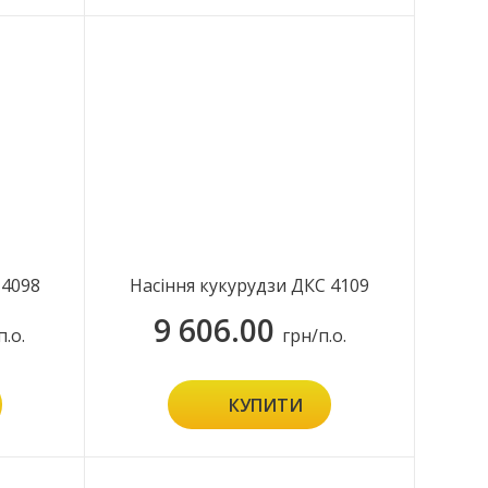
 4098
Насіння кукурудзи ДКС 4109
9 606.00
п.о.
грн/п.о.
КУПИТИ