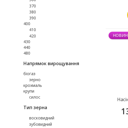
370
380
390
400
410
НОВИН
420
430
440
480
Напрямок вирощування
біогаз
зерно
крохмаль
крупи
силос
Насі
Тип зерна
1
восковидний
зубовидний