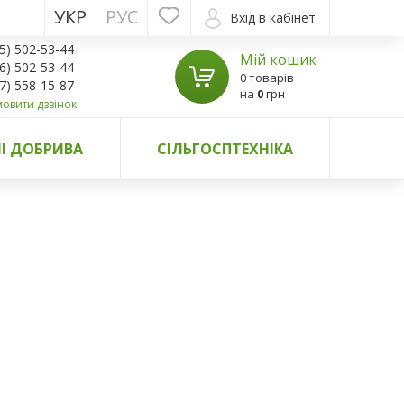
УКР
РУС
Вхід в кабінет
5) 502-53-44
Мій кошик
6) 502-53-44
0 товарів
7) 558-15-87
на
0
грн
овити дзвінок
І ДОБРИВА
СІЛЬГОСПТЕХНІКА