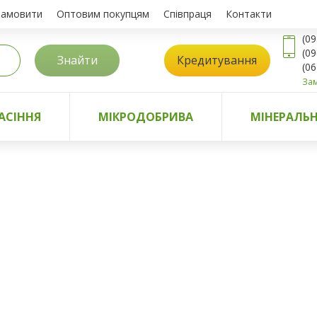
замовити
Оптовим покупцям
Співпраця
Контакти
(09
(09
Знайти
Кредитування
(06
Зам
АСІННЯ
МІКРОДОБРИВА
МІНЕРАЛЬН