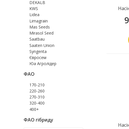
DEKALB
Насі
KWS
Lidea
9
Limagrain
Mas Seeds
Mirasol Seed
Saatbau
Saaten Union
Syngenta
Євросем
Юа Агролідер
ФАО
170-210
220-260
270-310
320-400
400+
ФАО гібриду
Насі