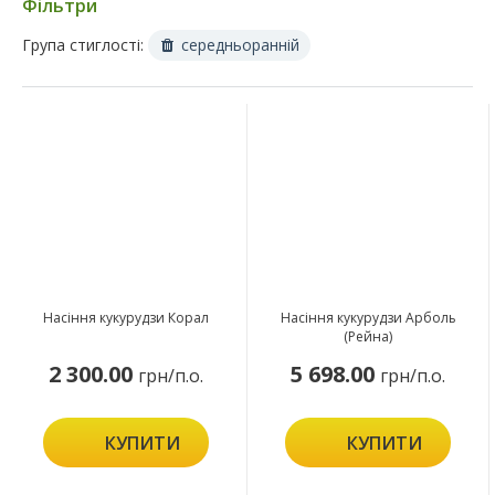
Фільтри
Група стиглості:
середньоранній
Насіння кукурудзи Корал
Насіння кукурудзи Арболь
(Рейна)
2 300.00
5 698.00
грн/п.о.
грн/п.о.
КУПИТИ
КУПИТИ