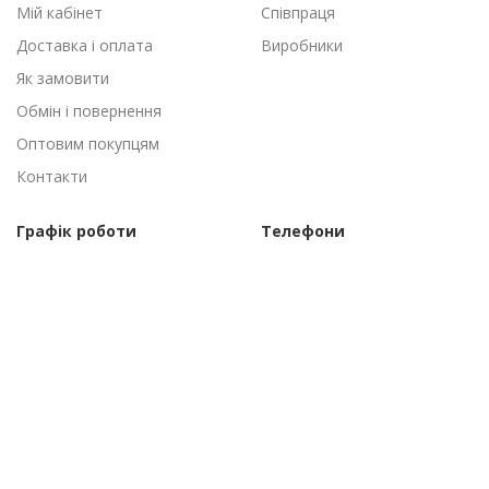
Мій кабінет
Співпраця
Доставка і оплата
Виробники
Як замовити
Обмін і повернення
Оптовим покупцям
Контакти
Графік роботи
Телефони
Пн-Пт: 09:00 - 18:00
(095) 502-53-44
Сб-Нд: Вихідні
(096) 502-53-44
©Торговий дім "АгроАнталь", 2010–2026