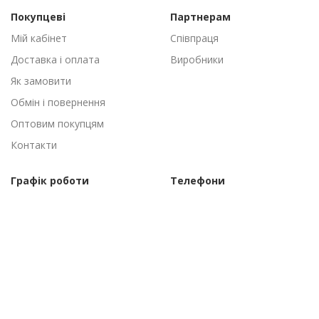
Покупцеві
Партнерам
Мій кабінет
Співпраця
Доставка і оплата
Виробники
Як замовити
Обмін і повернення
Оптовим покупцям
Контакти
Графік роботи
Телефони
Пн-Пт: 09:00 - 18:00
(095) 502-53-44
Сб-Нд: Вихідні
(096) 502-53-44
©Торговий дім "АгроАнталь", 2010–2026