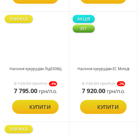
ЗНИЖКА
АКЦІЯ
ХІТ
Насіння кукурудзи Лід3306Ц
Насіння кукурудзи ЕС Міледі
8 120.00
грн/п.о.
8 120.00
грн/п.о.
-4%
-2%
7 795.00
7 920.00
грн/п.о.
грн/п.о.
КУПИТИ
КУПИТИ
ЗНИЖКА