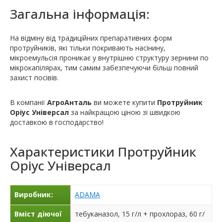
Загальна інформація:
На відміну від традиційних препаративних форм
протруйників, які тільки покривають насінину,
мікроемульсія проникає у внутрішню структуру зернини по
мікрокапілярах, тим самим забезпечуючи більш повний
захист посівів.
В компанії
АгроАнталь
ви можете купити
Протруйник
Оріус Універсал
за найкращою ціною зі швидкою
доставкою в господарство!
Характеристики
Протруйник
Оріус Універсал
Виробник:
ADAMA
Вміст діючої
тебуканазол, 15 г/л + прохлораз, 60 г/