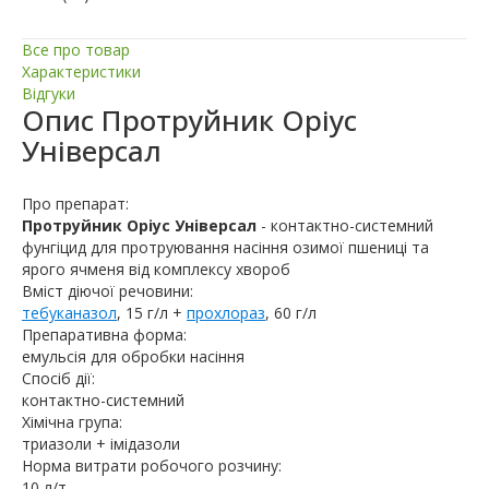
Все про товар
Характеристики
Відгуки
Опис
Протруйник Оріус
Універсал
Про препарат:
Протруйник Оріус Універсал
- контактно-системний
фунгіцид для протруювання насіння озимої пшениці та
ярого ячменя від комплексу хвороб
Вміст діючої речовини:
тебуканазол
, 15 г/л +
прохлораз
, 60 г/л
Препаративна форма:
емульсія для обробки насіння
Спосіб дії:
контактно-системний
Хімічна група:
триазоли + імідазоли
Норма витрати робочого розчину:
10 л/т