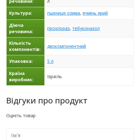
речовини:
л
Культура:
пшениця озима
,
ячмінь ярий
Діюча
прохлораз
,
тебуконазол
речовина:
Кількість
двокомпонентний
компонентів:
Упаковка:
5 л
Країна
Ізраїль
виробник:
Відгуки про продукт
Оцініть товар