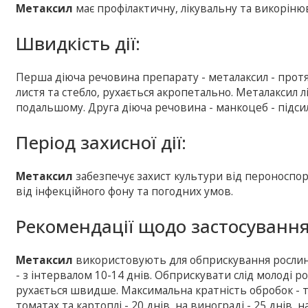
Метаксил
має профілактичну, лікувальну та викоріню
Швидкість дії:
Перша діюча речовина препарату - металаксил - протя
листя та стебло, рухається акропетально. Металаксил лі
подальшому. Друга діюча речовина - манкоцеб - підси
Період захисної дії:
Метаксил
забезпечує захист культури від пероноспо
від інфекційного фону та погодних умов.
Рекомендації щодо застосування
Метаксил
використовують для обприскування рослин 
- з інтервалом 10-14 днів. Обприскувати слід молоді р
рухається швидше. Максимальна кратність обробок - три
томатах та картоплі - 20 днів, на винограді - 25 днів, на