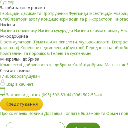
Рус
Укр
Засоби захисту рослин
Гербіциди
Десиканти
Протруйники
Фунгіциди
Інсектициди
Акари
Стабілізатори азоту
Кондиціонери води та pH-коректори
Пінога
Насіння
Насіння соняшнику
Насіння кукурудзи
Насіння озимого ріпаку
Нас
Мікродобрива
Біостимулятори (Гумати, Амінокислоти, Фульвокислоти, Екстра
(листкові)
Кореневе підживлення (ґрунтові)
Передпосівна обробк
Кристалічні та порошкові
Гелеві та суспензійні
Мінеральні добрива
Комплексні добрива
Азотні добрива
Калійні добрива
Магнієві д
Сільгосптехніка
Глибокорозпушувачі
Вхід в кабінет
Замовити дзвінок
(095) 502-53-44
(096) 502-53-44
Кредитування
Про компанію
Новини
Доставка і оплата
Як замовити
Обмін і по