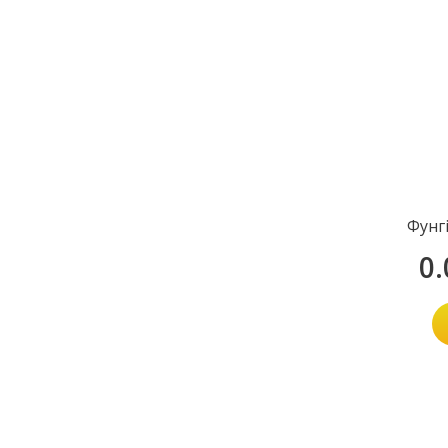
Фунг
0