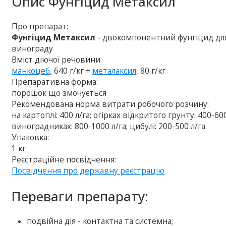
Опис
Фунгіцид Метаксил
Про препарат:
Фунгіцид Метаксил
- двокомпонентний фунгіцид для 
винограду
Вміст діючої речовини:
манкоцеб
, 640 г/кг +
металаксил
, 80 г/кг
Препаративна форма:
порошок що змочується
Рекомендована норма витрати робочого розчину:
на картоплі: 400 л/га; огірках відкритого грунту: 400-60
виноградниках: 800-1000 л/га; цибулі: 200-500 л/га
Упаковка:
1 кг
Реєстраційне посвідчення:
Посвідчення про державну реєстрацію
Переваги препарату:
подвійна дія - контактна та системна;