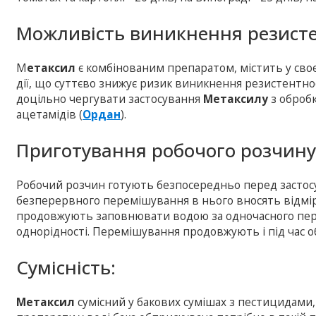
Можливість виникнення резисте
М
етаксил
є комбінованим препаратом, містить у своє
дії, що суттєво знижує ризик виникнення резистентнос
доцільно чергувати застосування
Метаксилу
з оброб
ацетамідів (
Ордан
).
Приготування робочого розчину
Робочий розчин готують безпосередньо перед застосу
безперервного перемішування в нього вносять відміря
продовжують заповнювати водою за одночасного пер
однорідності. Перемішування продовжують і під час о
Сумісність:
Метаксил
сумісний у бакових сумішах з пестицидами