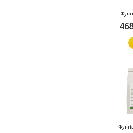
Фунг
46
Фунгі