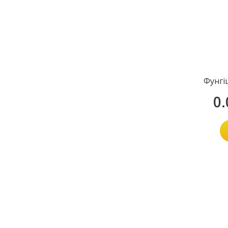
Фунгі
0