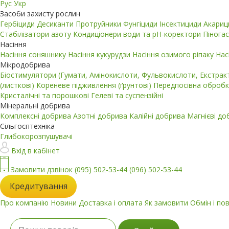
Рус
Укр
Засоби захисту рослин
Гербіциди
Десиканти
Протруйники
Фунгіциди
Інсектициди
Акари
Стабілізатори азоту
Кондиціонери води та pH-коректори
Пінога
Насіння
Насіння соняшнику
Насіння кукурудзи
Насіння озимого ріпаку
Нас
Мікродобрива
Біостимулятори (Гумати, Амінокислоти, Фульвокислоти, Екстра
(листкові)
Кореневе підживлення (ґрунтові)
Передпосівна обробк
Кристалічні та порошкові
Гелеві та суспензійні
Мінеральні добрива
Комплексні добрива
Азотні добрива
Калійні добрива
Магнієві д
Сільгосптехніка
Глибокорозпушувачі
Вхід в кабінет
Замовити дзвінок
(095) 502-53-44
(096) 502-53-44
Кредитування
Про компанію
Новини
Доставка і оплата
Як замовити
Обмін і по