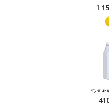
1 1
Фунгіцид
41