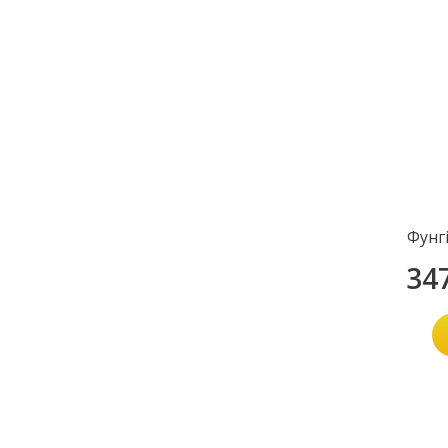
Фунг
34