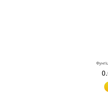
Фунгі
0