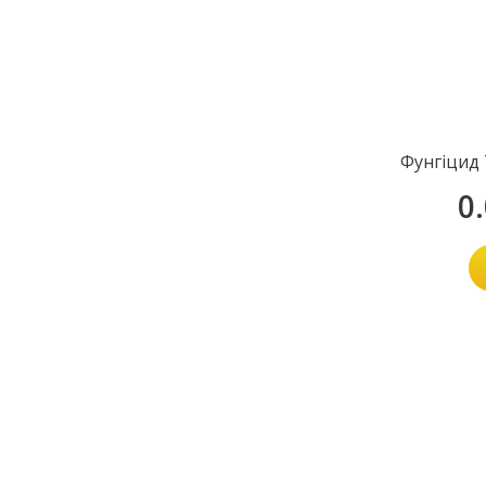
Фунгiцид 
0