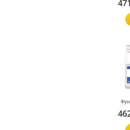
47
Фун
46