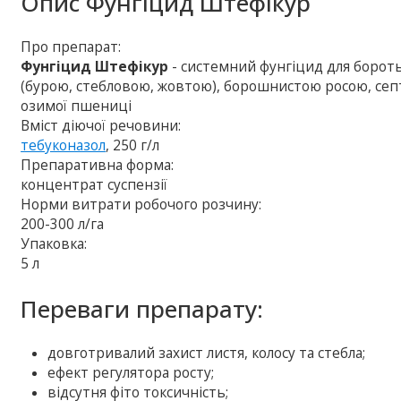
Опис
Фунгіцид Штефікур
Про препарат:
Фунгіцид Штефікур
- системний фунгіцид для бороть
(бурою, стебловою, жовтою), борошнистою росою, септ
озимої пшениці
Вміст діючої речовини:
тебуконазол
, 250 г/л
Препаративна форма:
концентрат суспензії
Норми витрати робочого розчину:
200-300 л/га
Упаковка:
5 л
Переваги препарату:
довготривалий захист листя, колосу та стебла;
ефект регулятора росту;
відсутня фіто токсичність;