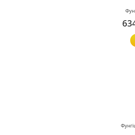
Фун
63
Фунгі