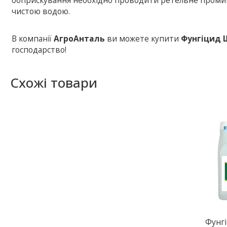
обприскування необхідно проводити ретельне промив
чистою водою.
В компанії
АгроАнталь
ви можете купити
Фунгіцид 
господарство!
Схожі товари
Фунг