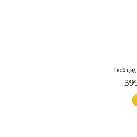
Гербіцид
39