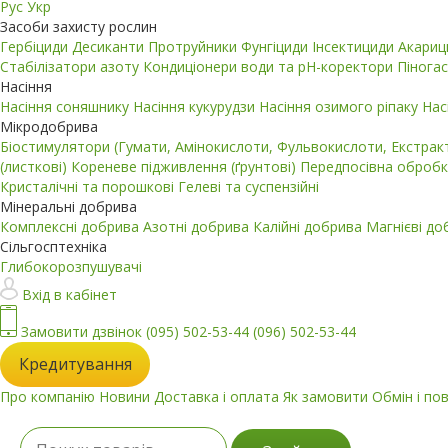
Рус
Укр
Засоби захисту рослин
Гербіциди
Десиканти
Протруйники
Фунгіциди
Інсектициди
Акари
Стабілізатори азоту
Кондиціонери води та pH-коректори
Пінога
Насіння
Насіння соняшнику
Насіння кукурудзи
Насіння озимого ріпаку
Нас
Мікродобрива
Біостимулятори (Гумати, Амінокислоти, Фульвокислоти, Екстра
(листкові)
Кореневе підживлення (ґрунтові)
Передпосівна обробк
Кристалічні та порошкові
Гелеві та суспензійні
Мінеральні добрива
Комплексні добрива
Азотні добрива
Калійні добрива
Магнієві д
Сільгосптехніка
Глибокорозпушувачі
Вхід в кабінет
Замовити дзвінок
(095) 502-53-44
(096) 502-53-44
Кредитування
Про компанію
Новини
Доставка і оплата
Як замовити
Обмін і по