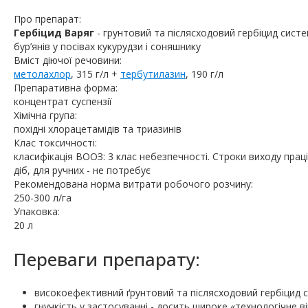
Про препарат:
Гербіцид Варяг
- грунтовий та післясходовий гербіцид сист
бур’янів у посівах кукурудзи і соняшнику
Вміст діючої речовини:
метолахлор
, 315 г/л +
тербутилазин
, 190 г/л
Препаративна форма:
концентрат суспензії
Хімічна група:
похідні хлорацетамідів та триазинів
Клас токсичності:
класифікація ВООЗ: 3 клас небезпечності. Строки виходу прац
діб, для ручних - не потребує
Рекомендована норма витрати робочого розчину:
250-300 л/га
Упаковка:
20 л
Переваги препарату:
високоефективний ґрунтовий та післясходовий гербіцид си
гнучкість у застосуванні - досить широке «технологічне в