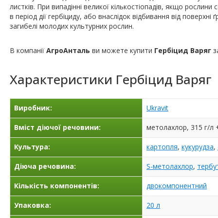
листків. При випадінні великої кількостіопадів, якщо рослин
в період дії гербіциду, або внаслідок відбивання від поверх
загибелі молодих культурних рослин.
В компанії
АгроАнталь
ви можете купити
Гербіцид Варяг
з
Характеристики
Гербіцид Варяг
Виробник:
Ukravit
Вміст діючої речовини:
метолахлор, 315 г/л 
Культура:
картопля
,
кукурудза
,
Діюча речовина:
S-метолахлор
,
тербу
Кількість компонентів:
двокомпонентний
Упаковка:
20 л