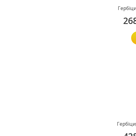
Гербіц
26
Гербіци