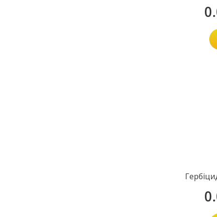
0
Гербіци
0