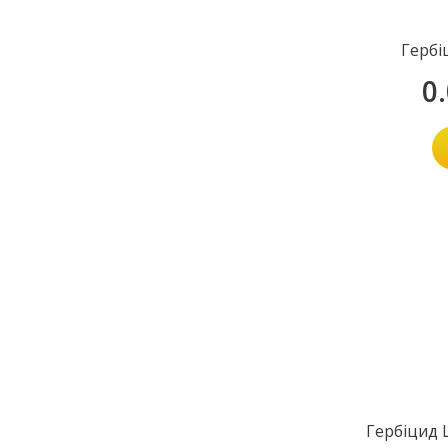
Гербі
0
Гербіцид 