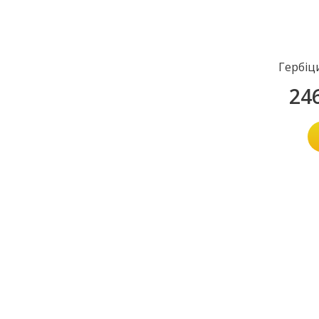
Гербіц
24