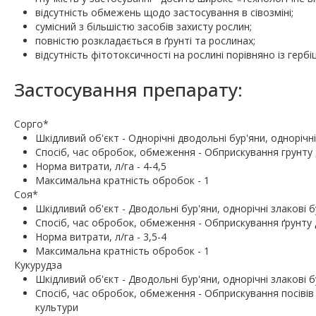
відсутність обмежень щодо застосування в сівозміні;
сумісний з більшістю засобів захисту рослин;
повністю розкладається в ґрунті та рослинах;
відсутність фітотоксичності на рослині порівняно із герб
Застосування препарату:
Сорго*
Шкiдливий об'єкт - Однорічні дводольні бур'яни, однорічні
Спосіб, час обробок, обмеження - Обприскування грунту д
Норма витрати, л/га - 4-4,5
Максимальна кратність обробок - 1
Соя*
Шкiдливий об'єкт - Дводольні бур'яни, однорічні злакові б
Спосіб, час обробок, обмеження - Обприскування ґрунту 
Норма витрати, л/га - 3,5-4
Максимальна кратність обробок - 1
Кукурудза
Шкiдливий об'єкт - Дводольні бур'яни, однорічні злакові б
Спосіб, час обробок, обмеження - Обприскування посівів у
культури