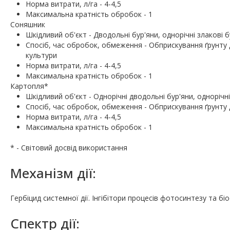
Норма витрати, л/га - 4-4,5
Максимальна кратність обробок - 1
Соняшник
Шкiдливий об'єкт - Дводольні бур'яни, однорічні злакові б
Спосіб, час обробок, обмеження - Обприскування ґрунту до
культури
Норма витрати, л/га - 4-4,5
Максимальна кратність обробок - 1
Картопля*
Шкiдливий об'єкт - Однорічні дводольні бур'яни, однорічні
Спосіб, час обробок, обмеження - Обприскування ґрунту 
Норма витрати, л/га - 4-4,5
Максимальна кратність обробок - 1
* - Свiтовий досвiд використання
Механiзм дії:
Гербіцид системної дії. Інгібітори процесів фотосинтезу та біо
Спектр дії: