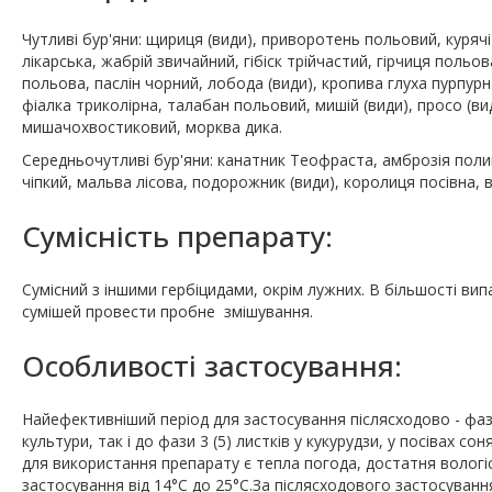
Чутливі бур'яни: щириця (види), приворотень польовий, курячі
лікарська, жабрій звичайний, гібіск трійчастий, гірчиця польов
польова, паслін чорний, лобода (види), кропива глуха пурпурн
фіалка триколірна, талабан польовий, мишій (види), просо (вид
мишачохвостиковий, морква дика.
Середньочутливі бур'яни: канатник Теофраста, амброзія полин
чіпкий, мальва лісова, подорожник (види), королиця посівна, 
Сумісність препарату:
Сумісний з іншими гербіцидами, окрім лужних. В більшості ви
сумішей провести пробне змішування.
Особливостi застосування:
Найефективніший період для застосування післясходово - фаза
культури, так і до фази 3 (5) листків у кукурудзи, у посівах 
для використання препарату є тепла погода, достатня вологіс
застосування від 14°С до 25°С.За післясходового застосування